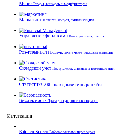
Меню
Товары, тех карты и модификаторы
Маркетинг
Клиенты, бонусы, акции и скидки
Управление финансами
Касса, расходы, отчёты
Pos-терминал
Продажи, печать чеков, кассовые операции
Складской учет
Поступления, списания и инвентаризация
Статистика
ABC-анализ, движение товара, отчёты
Безопасность
Права доступа, опасные операции
Интеграции
Kitchen Screen
Работа с заказами через экран