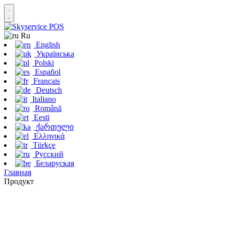
Ru
English
Українська
Polski
Español
Français
Deutsch
Italiano
Română
Eesti
ქართული
Ελληνικά
Türkçe
Русский
Беларуская
Главная
Продукт