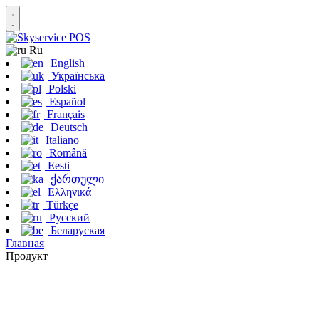
Ru
English
Українська
Polski
Español
Français
Deutsch
Italiano
Română
Eesti
ქართული
Ελληνικά
Türkçe
Русский
Беларуская
Главная
Продукт