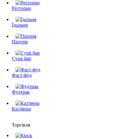
Ресторан
Їдальня
Піцерія
Суші бар
Фаст-фуд
Фудтрак
Кал'янна
Торгівля