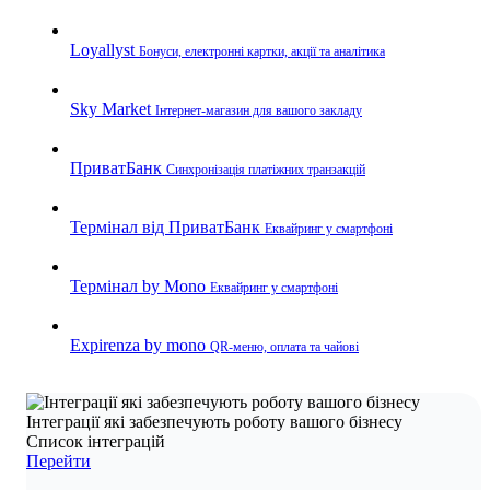
Loyallyst
Бонуси, електронні картки, акції та аналітика
Sky Market
Інтернет-магазин для вашого закладу
ПриватБанк
Синхронізація платіжних транзакцій
Термінал від ПриватБанк
Еквайринг у смартфоні
Термінал by Mono
Еквайринг у смартфоні
Expirenza by mono
QR-меню, оплата та чайові
Інтеграції які забезпечують роботу вашого бізнесу
Список інтеграцій
Перейти