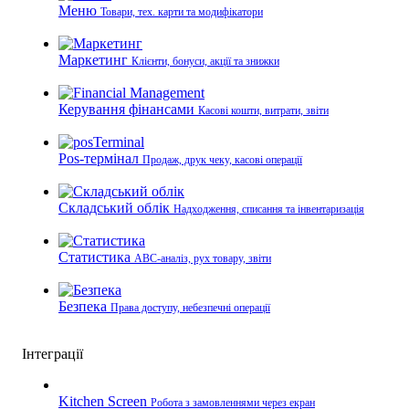
Меню
Товари, тех. карти та модифікатори
Маркетинг
Клієнти, бонуси, акції та знижки
Керування фінансами
Касові кошти, витрати, звіти
Pos-термінал
Продаж, друк чеку, касові операції
Складський облік
Надходження, списання та інвентаризація
Статистика
ABC-аналіз, рух товару, звіти
Безпека
Права доступу, небезпечні операції
Інтеграції
Kitchen Screen
Робота з замовленнями через екран