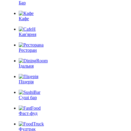
Бар
Кафе
Кав'ярня
Ресторан
Їдальня
Піцерія
Суші бар
Фаст-фуд
Фудтрак