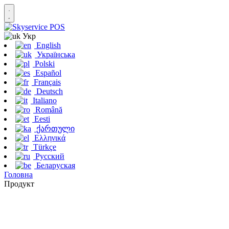
Укр
English
Українська
Polski
Español
Français
Deutsch
Italiano
Română
Eesti
ქართული
Ελληνικά
Türkçe
Русский
Беларуская
Головна
Продукт