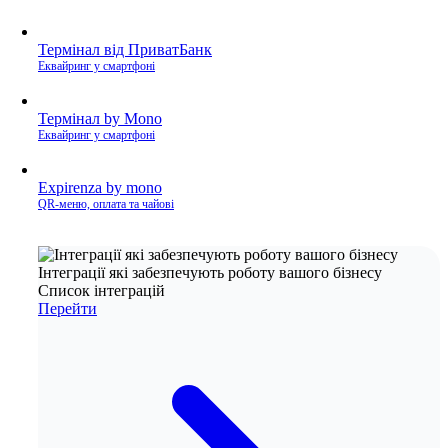
Термінал від ПриватБанк
Еквайринг у смартфоні
Термінал by Mono
Еквайринг у смартфоні
Expirenza by mono
QR-меню, оплата та чайові
Інтеграції які забезпечують роботу вашого бізнесу
Список інтеграцій
Перейти