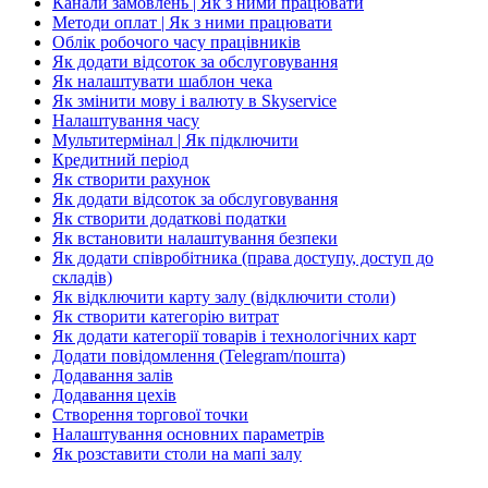
Канали замовлень | Як з ними працювати
Методи оплат | Як з ними працювати
Облік робочого часу працівників
Як додати відсоток за обслуговування
Як налаштувати шаблон чека
Як змінити мову і валюту в Skyservice
Налаштування часу
Мультитермінал | Як підключити
Кредитний період
Як створити рахунок
Як додати відсоток за обслуговування
Як створити додаткові податки
Як встановити налаштування безпеки
Як додати співробітника (права доступу, доступ до
складів)
Як відключити карту залу (відключити столи)
Як створити категорію витрат
Як додати категорії товарів і технологічних карт
Додати повідомлення (Telegram/пошта)
Додавання залів
Додавання цехів
Створення торгової точки
Налаштування основних параметрів
Як розставити столи на мапі залу