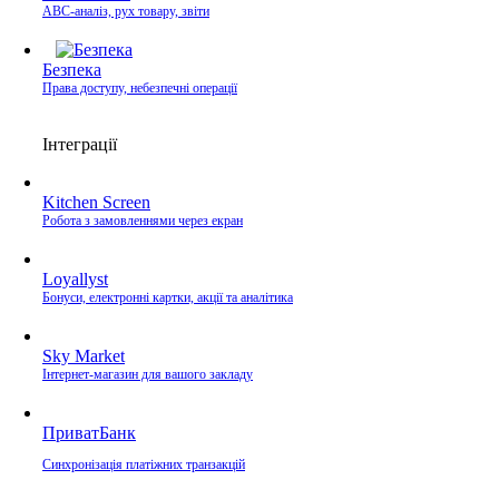
ABC-аналіз, рух товару, звіти
Безпека
Права доступу, небезпечні операції
Інтеграції
Kitchen Screen
Робота з замовленнями через екран
Loyallyst
Бонуси, електронні картки, акції та аналітика
Sky Market
Інтернет-магазин для вашого закладу
ПриватБанк
Синхронізація платіжних транзакцій