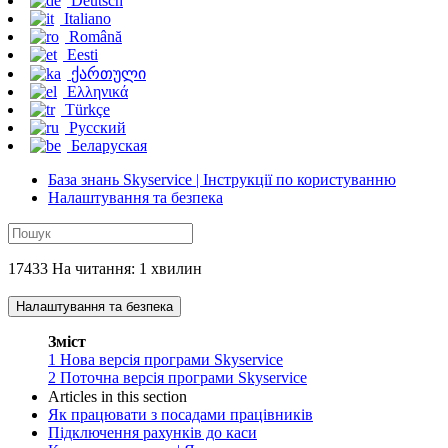
Deutsch
Italiano
Română
Eesti
ქართული
Ελληνικά
Türkçe
Русский
Беларуская
База знань Skyservice | Інструкції по користуванню
Налаштування та безпека
17433 На читання: 1 хвилин
Налаштування та безпека
Зміст
1
Нова версія програми Skyservice
2
Поточна версія програми Skyservice
Articles in this section
Як працювати з посадами працівників
Підключення рахунків до каси