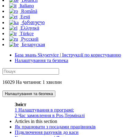
Deutsch
Italiano
Română
Eesti
ქართული
Ελληνικά
Türkçe
Русский
Беларуская
База знань Skyservice | Інструкції по користуванню
Налаштування та безпека
16029 На читання: 1 хвилин
Налаштування та безпека
Зміст
1
Налаштування в програмі:
2
Час замовлення в Pos-Терміналі
Articles in this section
Як працювати з посадами працівників
Підключення рахунків до каси