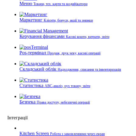
Меню
Товари, тех. карти та модифікатори
Маркетинг
Клієнти, бонуси, акції та знижки
Керування фінансами
Касові кошти, витрати, звіти
Pos-термінал
Продаж, друк чеку, касові операції
Складський облік
Надходження, списання та інвентаризація
Статистика
ABC-аналіз, рух товару, звіти
Безпека
Права доступу, небезпечні операції
Інтеграції
Kitchen Screen
Робота з замовленнями через екран