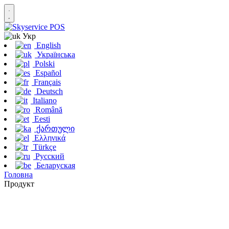
Укр
English
Українська
Polski
Español
Français
Deutsch
Italiano
Română
Eesti
ქართული
Ελληνικά
Türkçe
Русский
Беларуская
Головна
Продукт