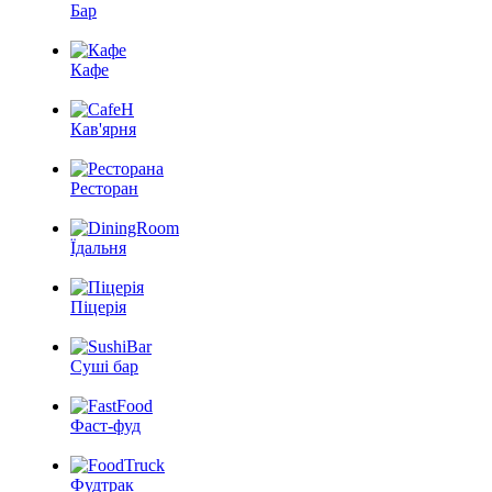
Бар
Кафе
Кав'ярня
Ресторан
Їдальня
Піцерія
Суші бар
Фаст-фуд
Фудтрак