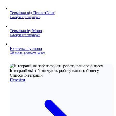
Термінал від ПриватБанк
Еквайринг у смартфоні
Термінал by Mono
Еквайринг у смартфоні
Expirenza by mono
QR-меню, оплата та чайові
Інтеграції які забезпечують роботу вашого бізнесу
Список інтеграцій
Перейти