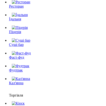
Ресторан
Їдальня
Піцерія
Суші бар
Фаст-фуд
Фудтрак
Кал'янна
Торгівля