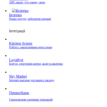
ABC-аналіз, рух товару, звіти
Безпека
Права доступу, небезпечні операції
Інтеграції
Kitchen Screen
Робота з замовленнями через екран
Loyallyst
Бонуси, електронні картки, акції та аналітика
Sky Market
Інтернет-магазин для вашого закладу
ПриватБанк
Синхронізація платіжних транзакцій