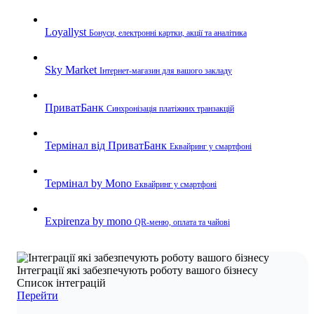
Loyallyst
Бонуси, електронні картки, акції та аналітика
Sky Market
Інтернет-магазин для вашого закладу
ПриватБанк
Синхронізація платіжних транзакцій
Термінал від ПриватБанк
Еквайринг у смартфоні
Термінал by Mono
Еквайринг у смартфоні
Expirenza by mono
QR-меню, оплата та чайові
Інтеграції які забезпечують роботу вашого бізнесу
Список інтеграцій
Перейти