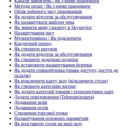
Канали замовлень | Як з ними працювати
Методи оплат | Як з ними працювати
Облік робочого часу працівників
Як додати відсоток за обслуговування
Як налаштувати шаблон чека
Як змінити мову і валюту в Skyservice
Налаштування часу
Мультитермінал | Як підключити
Кредитний період
Як створити рахунок
Як додати відсоток за обслуговування
Як створити додаткові податки
Як встановити налаштування безпеки
Як додати співробітника (права доступу, доступ до
складів)
Як відключити карту залу (відключити столи)
Як створити категорію витрат
Як додати категорії товарів і технологічних карт
Додати повідомлення (Telegram/пошта)
Додавання залів
Додавання цехів
Створення торгової точки
Налаштування основних параметрів
Як розставити столи на мапі залу