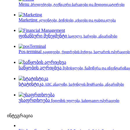
Menu
პროდუქტები, ტექნიკური ბარათები და მოდიფიკატორები
Marketing
კლიენტები, ბონუსები, აქციები და ფასდაკლება
ფინანსური მენეჯმენტი
საფულე, ხარჯები, ანგარიშები
Pos-terminal
გაყიდვები, ქვითრების ბეჭდვა, სალაროს ოპერაციებ
საწყობის აღრიცხვა
შემოსვლები, ჩამოწერა და ინვენტარიზაც
სტატისტიკა
ABC ანალიზი, საქონლის მოძრაობა, ანგარიშები
უსაფრთხოება
წვდომის უფლება, სახიფათო ოპერაციები
ინტეგრაცია