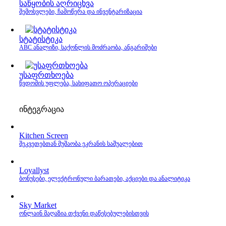
საწყობის აღრიცხვა
შემოსვლები, ჩამოწერა და ინვენტარიზაცია
სტატისტიკა
ABC ანალიზი, საქონლის მოძრაობა, ანგარიშები
უსაფრთხოება
წვდომის უფლება, სახიფათო ოპერაციები
ინტეგრაცია
Kitchen Screen
შეკვეთებთან მუშაობა ეკრანის საშუალებით
Loyallyst
ბონუსები, ელექტრონული ბარათები, აქციები და ანალიტიკა
Sky Market
ონლაინ მაღაზია თქვენი დაწესებულებისთვის