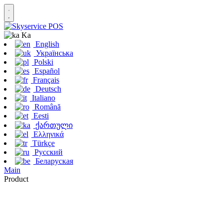
Ka
English
Українська
Polski
Español
Français
Deutsch
Italiano
Română
Eesti
ქართული
Ελληνικά
Türkçe
Русский
Беларуская
Main
Product