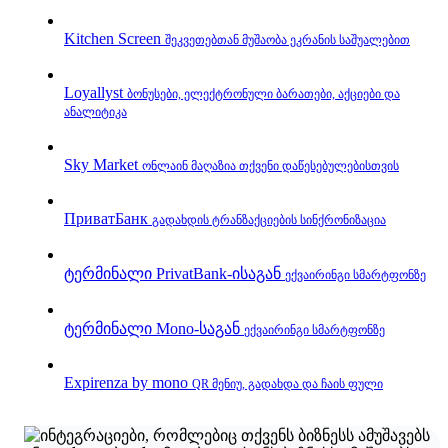
Kitchen Screen
შეკვეთებთან მუშაობა ეკრანის საშუალებით
Loyallyst
ბონუსები, ელექტრონული ბარათები, აქციები და
ანალიტიკა
Sky Market
ონლაინ მაღაზია თქვენი დაწესებულებისთვის
ПриватБанк
გადახდის ტრანზაქციების სინქრონიზაცია
ტერმინალი PrivatBank‑ისაგან
ექვაირინგი სმარტფონზე
ტერმინალი Mono‑საგან
ექვაირინგი სმარტფონზე
Expirenza by mono
QR მენიუ, გადახდა და ჩაის ფული