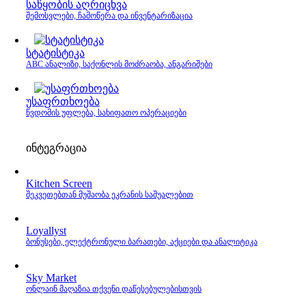
საწყობის აღრიცხვა
შემოსვლები, ჩამოწერა და ინვენტარიზაცია
სტატისტიკა
ABC ანალიზი, საქონლის მოძრაობა, ანგარიშები
უსაფრთხოება
წვდომის უფლება, სახიფათო ოპერაციები
ინტეგრაცია
Kitchen Screen
შეკვეთებთან მუშაობა ეკრანის საშუალებით
Loyallyst
ბონუსები, ელექტრონული ბარათები, აქციები და ანალიტიკა
Sky Market
ონლაინ მაღაზია თქვენი დაწესებულებისთვის