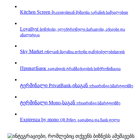
Kitchen Screen
შეკვეთებთან მუშაობა ეკრანის საშუალებით
Loyallyst
ბონუსები, ელექტრონული ბარათები, აქციები და
ანალიტიკა
Sky Market
ონლაინ მაღაზია თქვენი დაწესებულებისთვის
ПриватБанк
გადახდის ტრანზაქციების სინქრონიზაცია
ტერმინალი PrivatBank‑ისაგან
ექვაირინგი სმარტფონზე
ტერმინალი Mono‑საგან
ექვაირინგი სმარტფონზე
Expirenza by mono
QR მენიუ, გადახდა და ჩაის ფული