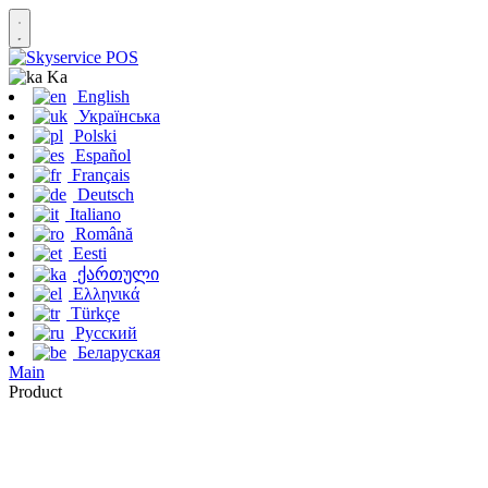
Ka
English
Українська
Polski
Español
Français
Deutsch
Italiano
Română
Eesti
ქართული
Ελληνικά
Türkçe
Русский
Беларуская
Main
Product