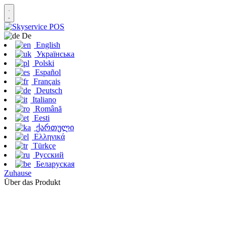
De
English
Українська
Polski
Español
Français
Deutsch
Italiano
Română
Eesti
ქართული
Ελληνικά
Türkçe
Русский
Беларуская
Zuhause
Über das Produkt