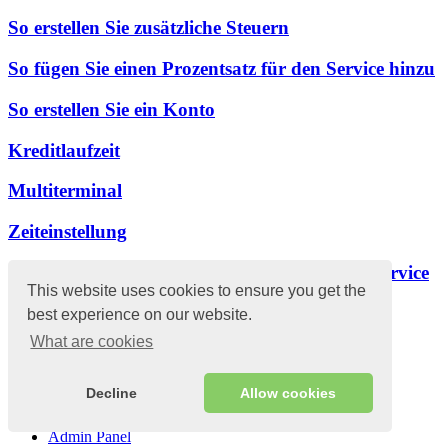
So erstellen Sie zusätzliche Steuern
So fügen Sie einen Prozentsatz für den Service hinzu
So erstellen Sie ein Konto
Kreditlaufzeit
Multiterminal
Zeiteinstellung
So ändern Sie Sprache und Währung in Skyservice
This website uses cookies to ensure you get the
best experience on our website.
Was ist neu bei Sky?
What are cookies
Verkaufsterminal
Uncategorized
Skyservice Anwendungen
Decline
Allow cookies
Erste Schritte
Ausstattung und Netzwerk
Admin Panel