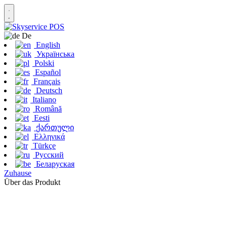
De
English
Українська
Polski
Español
Français
Deutsch
Italiano
Română
Eesti
ქართული
Ελληνικά
Türkçe
Русский
Беларуская
Zuhause
Über das Produkt