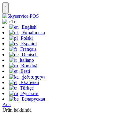
Tr
English
Українська
Polski
Español
Français
Deutsch
Italiano
Română
Eesti
ქართული
Ελληνικά
Türkçe
Русский
Беларуская
Ana
Ürün hakkında