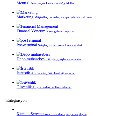
Menu
Ürünler, reçete kartları ve değiştiriciler
Marketing
Müşteriler, bonuslar, kampanyalar ve indirimler
Finansal Yönetim
Kasa, giderler, raporlar
Pos-terminal
Satışlar, fiş yazdırma, kasa işlemleri
Depo muhasebesi
Girişler, çıkışlar ve envanter
İstatistik
ABC analizi, ürün hareketi, raporlar
Güvenlik
Erişim hakları, tehlikeli işlemler
Entegrasyon
Kitchen Screen
Ekran üzerinden siparişlerle çalışma