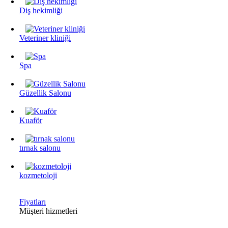
Diş hekimliği
Veteriner kliniği
Spa
Güzellik Salonu
Kuaför
tırnak salonu
kozmetoloji
Fiyatları
Müşteri hizmetleri