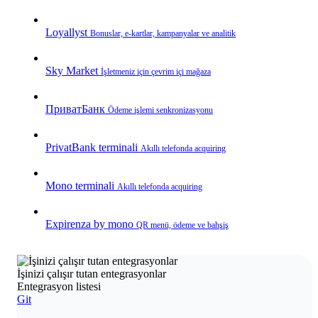
Loyallyst
Bonuslar, e‑kartlar, kampanyalar ve analitik
Sky Market
İşletmeniz için çevrim içi mağaza
ПриватБанк
Ödeme işlemi senkronizasyonu
PrivatBank terminali
Akıllı telefonda acquiring
Mono terminali
Akıllı telefonda acquiring
Expirenza by mono
QR menü, ödeme ve bahşiş
İşinizi çalışır tutan entegrasyonlar
Entegrasyon listesi
Git