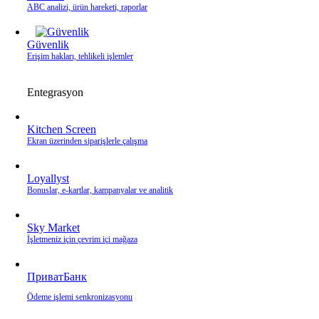
ABC analizi, ürün hareketi, raporlar
Güvenlik
Erişim hakları, tehlikeli işlemler
Entegrasyon
Kitchen Screen
Ekran üzerinden siparişlerle çalışma
Loyallyst
Bonuslar, e‑kartlar, kampanyalar ve analitik
Sky Market
İşletmeniz için çevrim içi mağaza
ПриватБанк
Ödeme işlemi senkronizasyonu