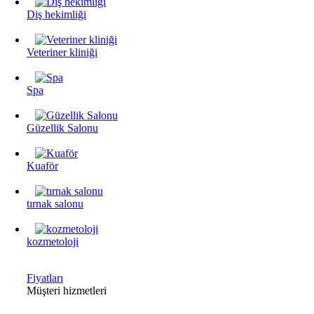
Diş hekimliği
Veteriner kliniği
Spa
Güzellik Salonu
Kuaför
tırnak salonu
kozmetoloji
Fiyatları
Müşteri hizmetleri