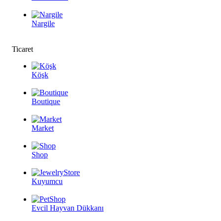
Nargile
Ticaret
Köşk
Boutique
Market
Shop
Kuyumcu
Evcil Hayvan Dükkanı