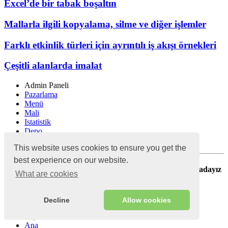
Excel’de bir tabak boşaltın
Mallarla ilgili kopyalama, silme ve diğer işlemler
Farklı etkinlik türleri için ayrıntılı iş akışı örnekleri
Çeşitli alanlarda imalat
Admin Paneli
Pazarlama
Menü
Mali
Istatistik
Depo
Ayarlar ve Güvenlik
This website uses cookies to ensure you get the
best experience on our website.
Sorunuzun cevabını bulamadınız, yardım etmek için buradayız
What are cookies
Bize yazın
Decline
Allow cookies
Skyservice
Ana