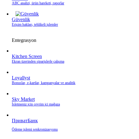
ABC analizi, ürün hareketi, raporlar
Güvenlik
Erişim hakları, tehlikeli işlemler
Entegrasyon
Kitchen Screen
Ekran üzerinden siparişlerle çalışma
Loyallyst
Bonuslar, e‑kartlar, kampanyalar ve analitik
Sky Market
İşletmeniz için çevrim içi mağaza
ПриватБанк
Ödeme işlemi senkronizasyonu