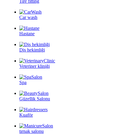
Tire fitting
Car wash
Hastane
Diş hekimliği
Veteriner kliniği
Spa
Güzellik Salonu
Kuaför
tırnak salonu