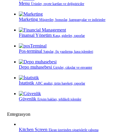
Menu
Ürünler, reçete kartları ve değiştiriciler
Marketing
Müşteriler, bonuslar, kampanyalar ve indirimler
Finansal Yönetim
Kasa, giderler, raporlar
Pos-terminal
Satışlar, fiş yazdırma, kasa işlemleri
Depo muhasebesi
Girişler, çıkışlar ve envanter
İstatistik
ABC analizi, ürün hareketi, raporlar
Güvenlik
Erişim hakları, tehlikeli işlemler
Entegrasyon
Kitchen Screen
Ekran üzerinden siparişlerle çalışma