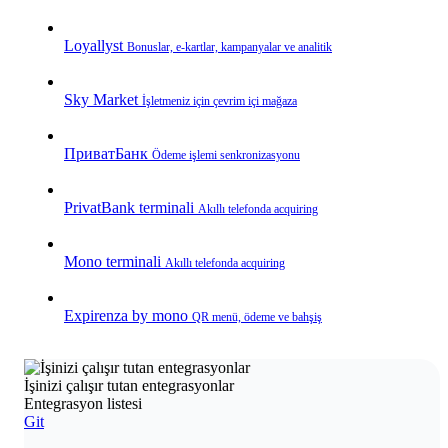
Loyallyst
Bonuslar, e‑kartlar, kampanyalar ve analitik
Sky Market
İşletmeniz için çevrim içi mağaza
ПриватБанк
Ödeme işlemi senkronizasyonu
PrivatBank terminali
Akıllı telefonda acquiring
Mono terminali
Akıllı telefonda acquiring
Expirenza by mono
QR menü, ödeme ve bahşiş
İşinizi çalışır tutan entegrasyonlar
Entegrasyon listesi
Git