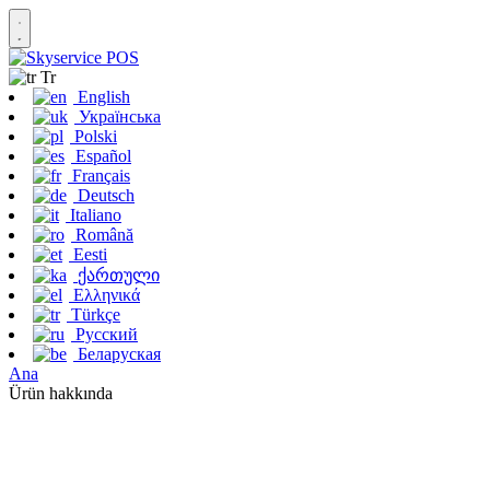
Tr
English
Українська
Polski
Español
Français
Deutsch
Italiano
Română
Eesti
ქართული
Ελληνικά
Türkçe
Русский
Беларуская
Ana
Ürün hakkında