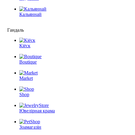
Кальяннай
Гандаль
Кіёск
Boutique
Market
Shop
Ювелірная крама
Зоамагазін