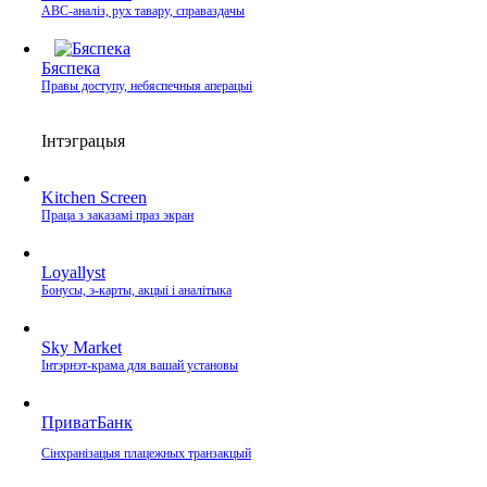
ABC-аналіз, рух тавару, справаздачы
Бяспека
Правы доступу, небяспечныя аперацыі
Інтэграцыя
Kitchen Screen
Праца з заказамі праз экран
Loyallyst
Бонусы, э‑карты, акцыі і аналітыка
Sky Market
Інтэрнэт‑крама для вашай установы
ПриватБанк
Сінхранізацыя плацежных транзакцый