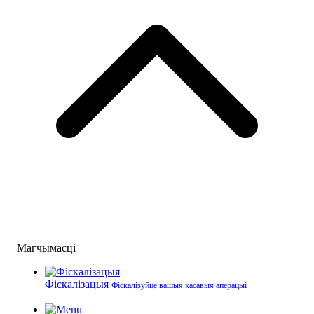
Магчымасці
Фіскалізацыя
Фіскалізуйце вашыя касавыя аперацыі