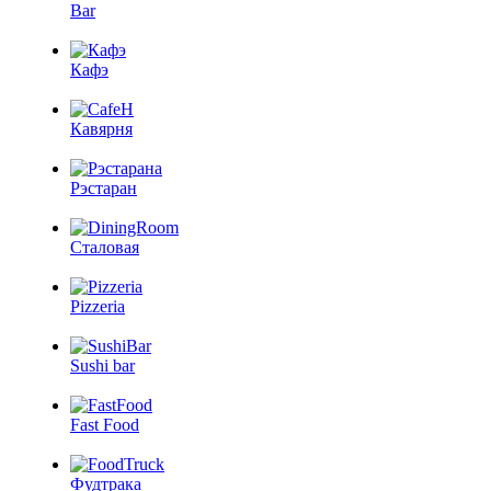
Bar
Кафэ
Кавярня
Рэстаран
Сталовая
Pizzeria
Sushi bar
Fast Food
Фудтрака