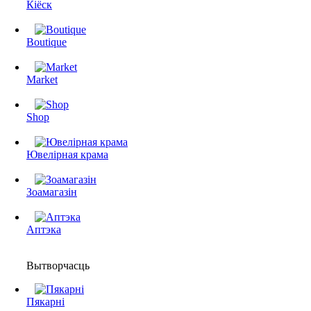
Кіёск
Boutique
Market
Shop
Ювелірная крама
Зоамагазін
Аптэка
Вытворчасць
Пякарні