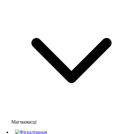
Магчымасці