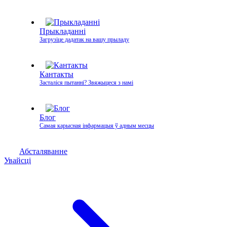
Прыкладанні
Загрузіце дадатак на вашу прыладу
Кантакты
Засталіся пытанні? Звяжыцеся з намі
Блог
Самая карысная інфармацыя ў адным месцы
Абсталяванне
Увайсці