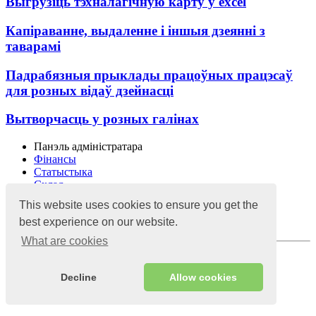
Выгрузіць тэхналагічную карту ў excel
Капіраванне, выдаленне і іншыя дзеянні з
таварамі
Падрабязныя прыклады працоўных працэсаў
для розных відаў дзейнасці
Вытворчасць у розных галінах
Панэль адміністратара
Фінансы
Статыстыка
Склад
Налады і бяспека
This website uses cookies to ensure you get the
Меню
best experience on our website.
Маркетынг
What are cookies
Вы не знайшлі адказ на ваша пытанне, мы тут, каб
дапамагчы
Decline
Allow cookies
Пішы нам