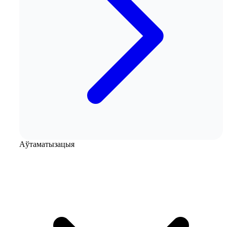
Аўтаматызацыя