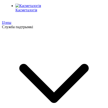
Касметалогія
Цэны
Служба падтрымкі