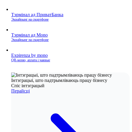
Тэрмінал ад ПриватБанка
Эквайрынг на смартфоне
Тэрмінал ад Mono
Эквайрынг на смартфоне
Expirenza by mono
QR‑меню, аплата і чаявые
Інтэграцыі, што падтрымліваюць працу бізнесу
Спіс інтэграцый
Перайсці