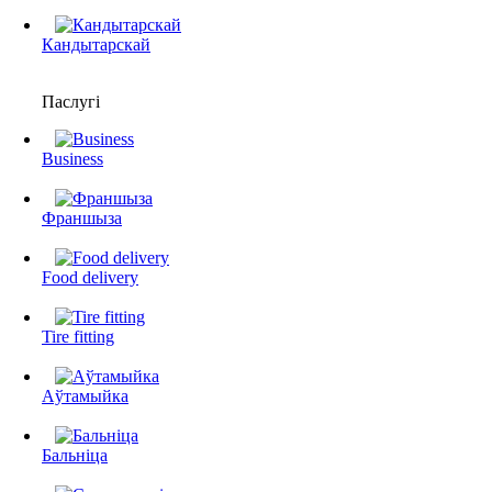
Кандытарскай
Паслугі
Business
Франшыза
Food delivery
Tire fitting
Аўтамыйка
Бальніца