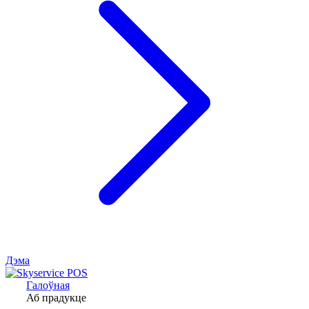
Дэма
Галоўная
Аб прадукце