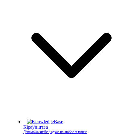
Кіраўніцтва
Дапаможа знайсці адказ на любое пытанне