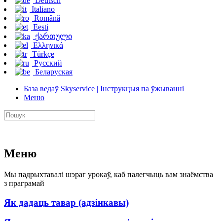
Deutsch
Italiano
Română
Eesti
ქართული
Ελληνικά
Türkçe
Русский
Беларуская
База ведаў Skyservice | Інструкцыя па ўжыванні
Меню
Меню
Мы падрыхтавалі шэраг урокаў, каб палегчыць вам знаёмства
з праграмай
Як дадаць тавар (адзінкавы)