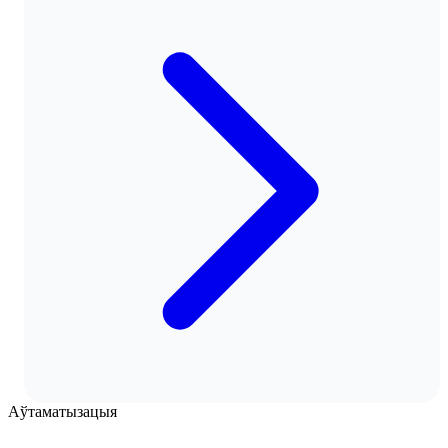
Аўтаматызацыя