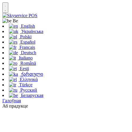
Be
English
Українська
Polski
Español
Français
Deutsch
Italiano
Română
Eesti
ქართული
Ελληνικά
Türkçe
Русский
Беларуская
Галоўная
Аб прадукце