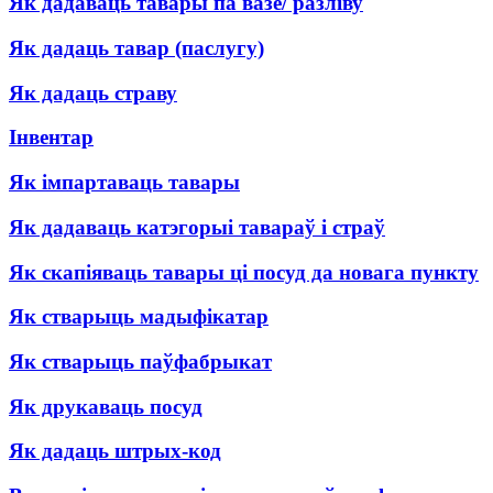
Як дадаваць тавары па вазе/ разліву
Як дадаць тавар (паслугу)
Як дадаць страву
Інвентар
Як імпартаваць тавары
Як дадаваць катэгорыі тавараў і страў
Як скапіяваць тавары ці посуд да новага пункту
Як стварыць мадыфікатар
Як стварыць паўфабрыкат
Як друкаваць посуд
Як дадаць штрых-код