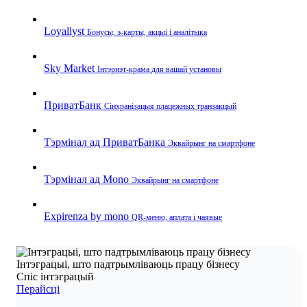
Loyallyst
Бонусы, э‑карты, акцыі і аналітыка
Sky Market
Інтэрнэт‑крама для вашай установы
ПриватБанк
Сінхранізацыя плацежных транзакцый
Тэрмінал ад ПриватБанка
Эквайрынг на смартфоне
Тэрмінал ад Mono
Эквайрынг на смартфоне
Expirenza by mono
QR‑меню, аплата і чаявые
Інтэграцыі, што падтрымліваюць працу бізнесу
Спіс інтэграцый
Перайсці