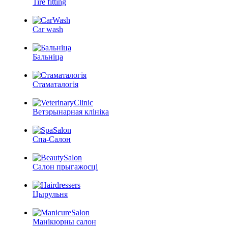
Tire fitting
Car wash
Бальніца
Стаматалогія
Ветэрынарная клініка
Спа-Салон
Салон прыгажосці
Цырульня
Манікюрны салон