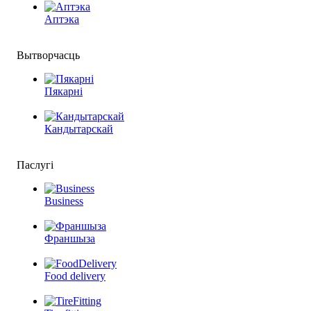
Аптэка
Вытворчасць
Пякарні
Кандытарскай
Паслугі
Business
Франшыза
Food delivery