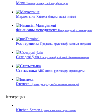
Menu
Тавары, тэхкарты і мадэфікатары
Маркетынг
Кліенты, бонусы, акцыі і зніжкі
Фінансавы менеджмент
Каса, выдаткі, справаздачы
Pos-терминал
Продажы, друк чэкаў, касавыя аперацыі
Складскі ўлік
Паступленні, спісанні і інвентарызацыя
Статыстыка
ABC-аналіз, рух тавару, справаздачы
Бяспека
Правы доступу, небяспечныя аперацыі
Інтэграцыя
Kitchen Screen
Праца з заказамі праз экран