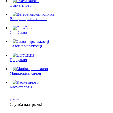
Стаматалогія
Ветэрынарная клініка
Спа-Салон
Салон прыгажосці
Цырульня
Манікюрны салон
Касметалогія
Цэны
Служба падтрымкі