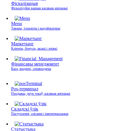
Фіскалізацыя
Фіскалізуйце вашыя касавыя аперацыі
Menu
Тавары, тэхкарты і мадэфікатары
Маркетынг
Кліенты, бонусы, акцыі і зніжкі
Фінансавы менеджмент
Каса, выдаткі, справаздачы
Pos-терминал
Продажы, друк чэкаў, касавыя аперацыі
Складскі ўлік
Паступленні, спісанні і інвентарызацыя
Статыстыка