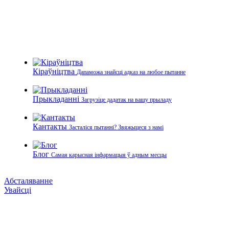
Кіраўніцтва
Дапаможа знайсці адказ на любое пытанне
Прыкладанні
Загрузіце дадатак на вашу прыладу
Кантакты
Засталіся пытанні? Звяжыцеся з намі
Блог
Самая карысная інфармацыя ў адным месцы
Абсталяванне
Увайсці