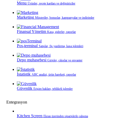
Menu
Ürünler, reçete kartları ve değiştiriciler
Marketing
Müşteriler, bonuslar, kampanyalar ve indirimler
Finansal Yönetim
Kasa, giderler, raporlar
Pos-terminal
Satışlar, fiş yazdırma, kasa işlemleri
Depo muhasebesi
Girişler, çıkışlar ve envanter
İstatistik
ABC analizi, ürün hareketi, raporlar
Güvenlik
Erişim hakları, tehlikeli işlemler
Entegrasyon
Kitchen Screen
Ekran üzerinden siparişlerle çalışma