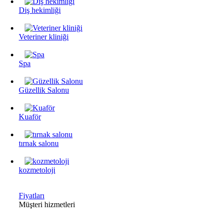
Diş hekimliği
Veteriner kliniği
Spa
Güzellik Salonu
Kuaför
tırnak salonu
kozmetoloji
Fiyatları
Müşteri hizmetleri