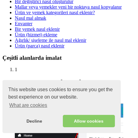
Bir değiştirici nasıl oluşturulur
Mallar veya yemekler yeni bir noktaya nasıl kopyalanır
Ürün ve yemek kategorileri nasıl eklenir?
Nasıl mal almak
Envanter
Bir yemek nasıl eklenir
Ürün (hizmet) ekleme
Ağırlık/ şişeleme ile nasıl mal eklenir
Ürün (parça) nasıl eklenir
Çeşitli alanlarda imalat
1
Malzemeler
This website uses cookies to ensure you get the
Tüm malzemeleri depoya ekleyin
best experience on our website.
What are cookies
Decline
Allow cookies