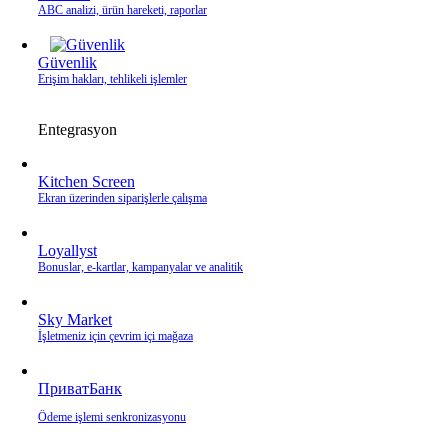
ABC analizi, ürün hareketi, raporlar
Güvenlik
Erişim hakları, tehlikeli işlemler
Entegrasyon
Kitchen Screen
Ekran üzerinden siparişlerle çalışma
Loyallyst
Bonuslar, e‑kartlar, kampanyalar ve analitik
Sky Market
İşletmeniz için çevrim içi mağaza
ПриватБанк
Ödeme işlemi senkronizasyonu