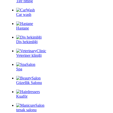
Tire fitting
Car wash
Hastane
Diş hekimliği
Veteriner kliniği
Spa
Güzellik Salonu
Kuaför
tırnak salonu