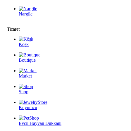
Nargile
Ticaret
Köşk
Boutique
Market
Shop
Kuyumcu
Evcil Hayvan Dükkanı