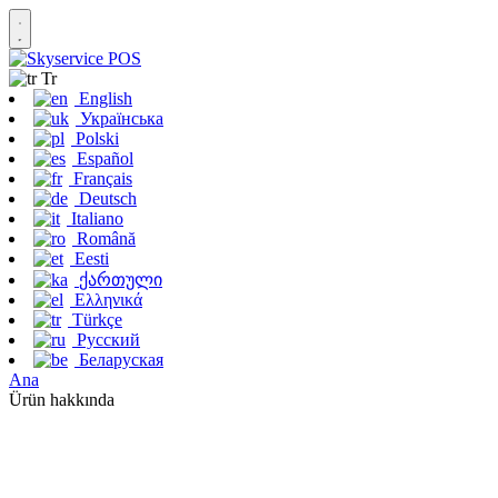
Tr
English
Українська
Polski
Español
Français
Deutsch
Italiano
Română
Eesti
ქართული
Ελληνικά
Türkçe
Русский
Беларуская
Ana
Ürün hakkında