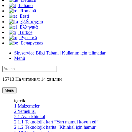
Deutsch
Italiano
Română
Eesti
ქართული
Ελληνικά
Türkçe
Русский
Беларуская
Skyservice Bilgi Tabanı | Kullanım için talimatlar
Menü
15713 На читання: 14 хвилин
Menü
içerik
1
Malzemeler
2
Yemek işi
2.1
Avar khinkal
2.1.1
Teknolojik kart “Yarı mamul koyun eti”
2.1.2
Teknolojik harita “Khinkal için hamur”