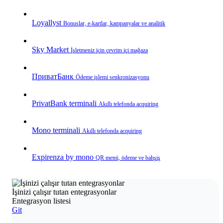
Loyallyst
Bonuslar, e‑kartlar, kampanyalar ve analitik
Sky Market
İşletmeniz için çevrim içi mağaza
ПриватБанк
Ödeme işlemi senkronizasyonu
PrivatBank terminali
Akıllı telefonda acquiring
Mono terminali
Akıllı telefonda acquiring
Expirenza by mono
QR menü, ödeme ve bahşiş
İşinizi çalışır tutan entegrasyonlar
Entegrasyon listesi
Git