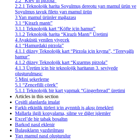
2.2
“Kiev’in pirzola”
2.2.1
Teknolojik harita Soyulmuş dereotu yarı mamul ürün ve
Soyulmuş tavuk fileto yarı mamul ürün
3
Yarı mamul ürünler mağazası
3.1
“Kirazlı mantı”
3.1.1
Teknolojik kart “Köfte için hamur”
3.1.2
Teknolojik harita “Kirazlı Mantı” Üretimi
4
Ayaküstü yenilen yiyecek
4.1
“Hamurdaki pirzola”
4.1.1
düzey Teknolojik kart “Pirzola için kıyma”, “Tereyağlı
hamur”
4.1.2
düzey Teknolojik kart “Kızarmış pirzola”
4.1.3
Üretim için bir teknolojik haritanın 3. seviyede
oluşturulması:
5
Mini şekerleme
5.1
“Zencefilli çörek”
5.1.1
Teknolojik bir kart yapmak “Gingerbread” üretimi
Articles in this section
Çeşitli alanlarda imalat
Farklı etkinlik türleri için ayrıntılı iş akışı örnekleri
Mallarla ilgili kopyalama, silme ve diğer işlemler
Excel’de bir tabak boşaltın
Barkod nasıl eklenir
Bulaşıkların yazdırılması
Yarı mamul nasıl oluşturulur