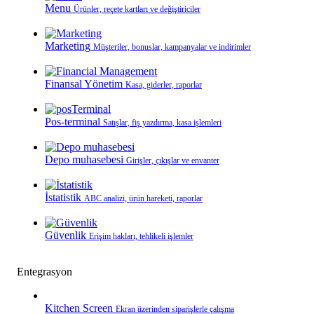
Menu
Ürünler, reçete kartları ve değiştiriciler
Marketing
Müşteriler, bonuslar, kampanyalar ve indirimler
Finansal Yönetim
Kasa, giderler, raporlar
Pos-terminal
Satışlar, fiş yazdırma, kasa işlemleri
Depo muhasebesi
Girişler, çıkışlar ve envanter
İstatistik
ABC analizi, ürün hareketi, raporlar
Güvenlik
Erişim hakları, tehlikeli işlemler
Entegrasyon
Kitchen Screen
Ekran üzerinden siparişlerle çalışma