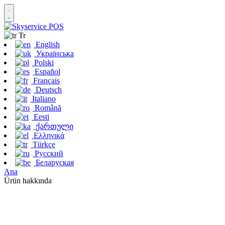
Tr
English
Українська
Polski
Español
Français
Deutsch
Italiano
Română
Eesti
ქართული
Ελληνικά
Türkçe
Русский
Беларуская
Ana
Ürün hakkında