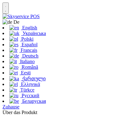
De
English
Українська
Polski
Español
Français
Deutsch
Italiano
Română
Eesti
ქართული
Ελληνικά
Türkçe
Русский
Беларуская
Zuhause
Über das Produkt