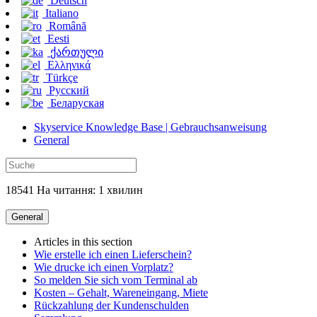
Deutsch
Italiano
Română
Eesti
ქართული
Ελληνικά
Türkçe
Русский
Беларуская
Skyservice Knowledge Base | Gebrauchsanweisung
General
18541 На читання: 1 хвилин
General
Articles in this section
Wie erstelle ich einen Lieferschein?
Wie drucke ich einen Vorplatz?
So melden Sie sich vom Terminal ab
Kosten – Gehalt, Wareneingang, Miete
Rückzahlung der Kundenschulden