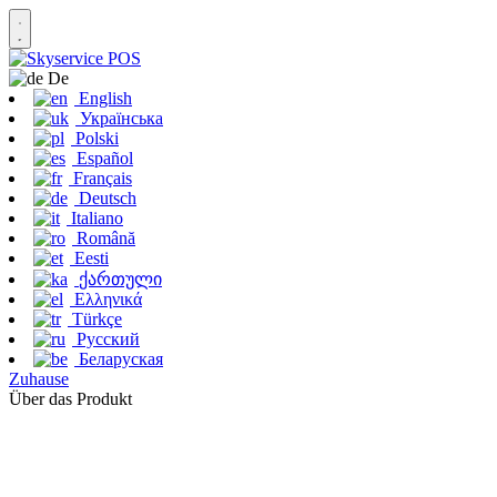
De
English
Українська
Polski
Español
Français
Deutsch
Italiano
Română
Eesti
ქართული
Ελληνικά
Türkçe
Русский
Беларуская
Zuhause
Über das Produkt