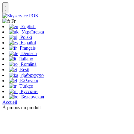
Fr
English
Українська
Polski
Español
Français
Deutsch
Italiano
Română
Eesti
ქართული
Ελληνικά
Türkçe
Русский
Беларуская
Accueil
À propos du produit