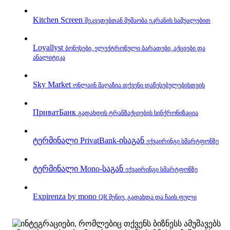
Kitchen Screen
შეკვეთებთან მუშაობა ეკრანის საშუალებით
Loyallyst
ბონუსები, ელექტრონული ბარათები, აქციები და
ანალიტიკა
Sky Market
ონლაინ მაღაზია თქვენი დაწესებულებისთვის
ПриватБанк
გადახდის ტრანზაქციების სინქრონიზაცია
ტერმინალი PrivatBank‑ისაგან
ექვაირინგი სმარტფონზე
ტერმინალი Mono‑საგან
ექვაირინგი სმარტფონზე
Expirenza by mono
QR მენიუ, გადახდა და ჩაის ფული