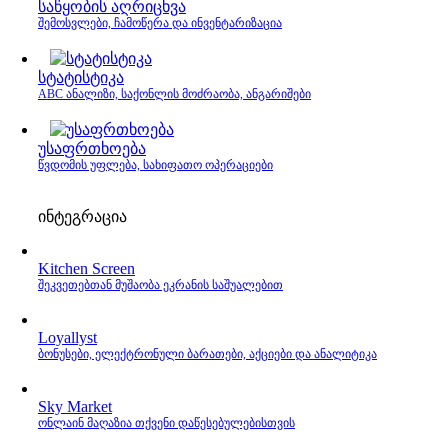
საწყობის აღრიცხვა
შემოსვლები, ჩამოწერა და ინვენტარიზაცია
სტატისტიკა
ABC ანალიზი, საქონლის მოძრაობა, ანგარიშები
უსაფრთხოება
წვდომის უფლება, სახიფათო ოპერაციები
ინტეგრაცია
Kitchen Screen
შეკვეთებთან მუშაობა ეკრანის საშუალებით
Loyallyst
ბონუსები, ელექტრონული ბარათები, აქციები და ანალიტიკა
Sky Market
ონლაინ მაღაზია თქვენი დაწესებულებისთვის