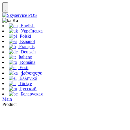
Ka
English
Українська
Polski
Español
Français
Deutsch
Italiano
Română
Eesti
ქართული
Ελληνικά
Türkçe
Русский
Беларуская
Main
Product