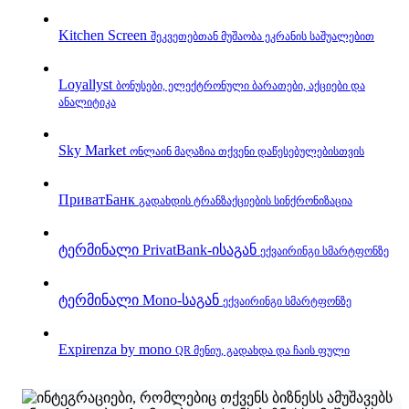
Kitchen Screen
შეკვეთებთან მუშაობა ეკრანის საშუალებით
Loyallyst
ბონუსები, ელექტრონული ბარათები, აქციები და
ანალიტიკა
Sky Market
ონლაინ მაღაზია თქვენი დაწესებულებისთვის
ПриватБанк
გადახდის ტრანზაქციების სინქრონიზაცია
ტერმინალი PrivatBank‑ისაგან
ექვაირინგი სმარტფონზე
ტერმინალი Mono‑საგან
ექვაირინგი სმარტფონზე
Expirenza by mono
QR მენიუ, გადახდა და ჩაის ფული