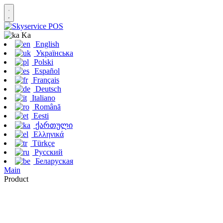
Ka
English
Українська
Polski
Español
Français
Deutsch
Italiano
Română
Eesti
ქართული
Ελληνικά
Türkçe
Русский
Беларуская
Main
Product