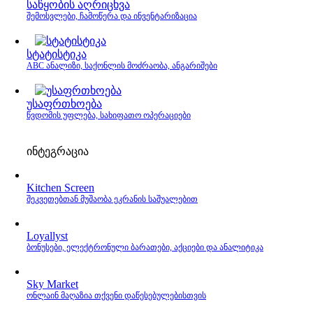
საწყობის აღრიცხვა
შემოსვლები, ჩამოწერა და ინვენტარიზაცია
სტატისტიკა
ABC ანალიზი, საქონლის მოძრაობა, ანგარიშები
უსაფრთხოება
წვდომის უფლება, სახიფათო ოპერაციები
ინტეგრაცია
Kitchen Screen
შეკვეთებთან მუშაობა ეკრანის საშუალებით
Loyallyst
ბონუსები, ელექტრონული ბარათები, აქციები და ანალიტიკა
Sky Market
ონლაინ მაღაზია თქვენი დაწესებულებისთვის