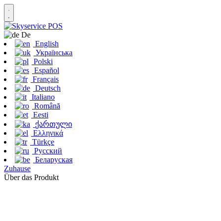
De
English
Українська
Polski
Español
Français
Deutsch
Italiano
Română
Eesti
ქართული
Ελληνικά
Türkçe
Русский
Беларуская
Zuhause
Über das Produkt