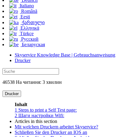
Deutsch
Italiano
Română
Eesti
ქართული
Ελληνικά
Türkçe
Русский
Беларуская
Skyservice Knowledge Base | Gebrauchsanweisung
Drucker
46538 На читання: 3 хвилин
Drucker
Inhalt
1
Steps to print a Self Test page:
2
Шаги настройки Wifi:
Articles in this section
Mit welchen Druckern arbeitet Skyservice?
Schließen Sie den Drucker an IOS an