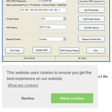
1.1
This website uses cookies to ensure you get the
The “
Choose Printer Port
” option allows you to select the
best experience on our website.
port that you use for the connected printer
What are cookies
“LAN Port Address” is the IP address of the printer.
The LAN port, IP address and data transfer rate can be
obtained during the self-test of the printer (Self-test)
Decline
Allow cookies
Steps to print a Self Test page: