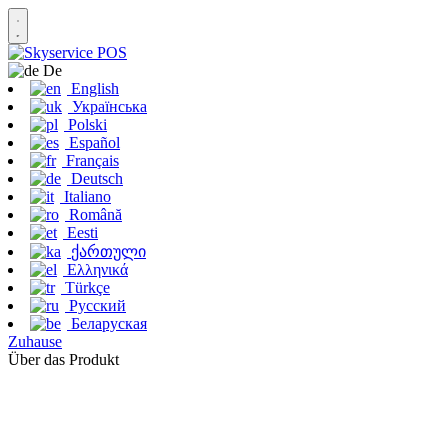
De
English
Українська
Polski
Español
Français
Deutsch
Italiano
Română
Eesti
ქართული
Ελληνικά
Türkçe
Русский
Беларуская
Zuhause
Über das Produkt