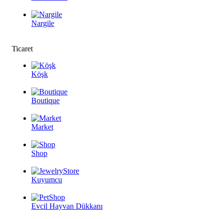
Nargile
Ticaret
Köşk
Boutique
Market
Shop
Kuyumcu
Evcil Hayvan Dükkanı