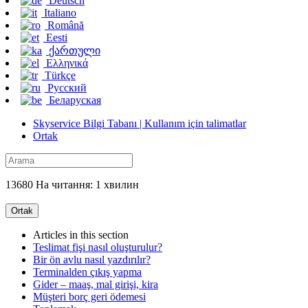
Deutsch
Italiano
Română
Eesti
ქართული
Ελληνικά
Türkçe
Русский
Беларуская
Skyservice Bilgi Tabanı | Kullanım için talimatlar
Ortak
13680 На читання: 1 хвилин
Ortak
Articles in this section
Teslimat fişi nasıl oluşturulur?
Bir ön avlu nasıl yazdırılır?
Terminalden çıkış yapma
Gider – maaş, mal girişi, kira
Müşteri borç geri ödemesi