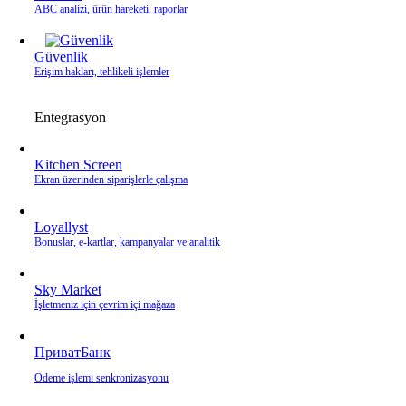
ABC analizi, ürün hareketi, raporlar
Güvenlik
Erişim hakları, tehlikeli işlemler
Entegrasyon
Kitchen Screen
Ekran üzerinden siparişlerle çalışma
Loyallyst
Bonuslar, e‑kartlar, kampanyalar ve analitik
Sky Market
İşletmeniz için çevrim içi mağaza
ПриватБанк
Ödeme işlemi senkronizasyonu