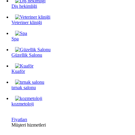
Diş hekimliği
Veteriner kliniği
Spa
Güzellik Salonu
Kuaför
tırnak salonu
kozmetoloji
Fiyatları
Müşteri hizmetleri