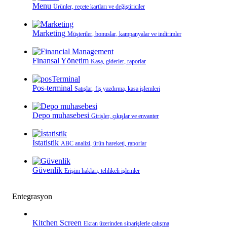
Menu
Ürünler, reçete kartları ve değiştiriciler
Marketing
Müşteriler, bonuslar, kampanyalar ve indirimler
Finansal Yönetim
Kasa, giderler, raporlar
Pos-terminal
Satışlar, fiş yazdırma, kasa işlemleri
Depo muhasebesi
Girişler, çıkışlar ve envanter
İstatistik
ABC analizi, ürün hareketi, raporlar
Güvenlik
Erişim hakları, tehlikeli işlemler
Entegrasyon
Kitchen Screen
Ekran üzerinden siparişlerle çalışma