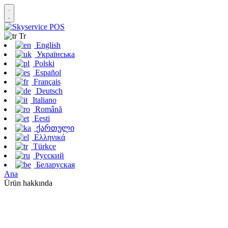
Tr
English
Українська
Polski
Español
Français
Deutsch
Italiano
Română
Eesti
ქართული
Ελληνικά
Türkçe
Русский
Беларуская
Ana
Ürün hakkında