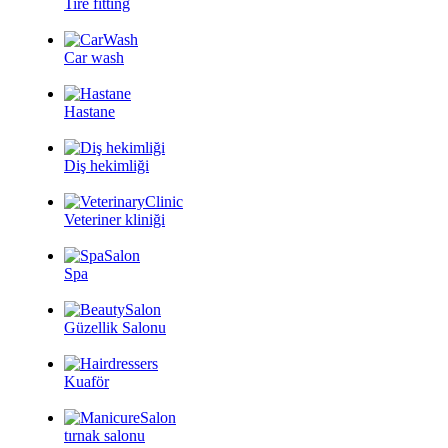
Tire fitting
Car wash
Hastane
Diş hekimliği
Veteriner kliniği
Spa
Güzellik Salonu
Kuaför
tırnak salonu