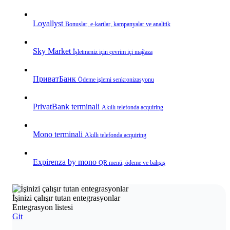
Loyallyst
Bonuslar, e‑kartlar, kampanyalar ve analitik
Sky Market
İşletmeniz için çevrim içi mağaza
ПриватБанк
Ödeme işlemi senkronizasyonu
PrivatBank terminali
Akıllı telefonda acquiring
Mono terminali
Akıllı telefonda acquiring
Expirenza by mono
QR menü, ödeme ve bahşiş
İşinizi çalışır tutan entegrasyonlar
Entegrasyon listesi
Git