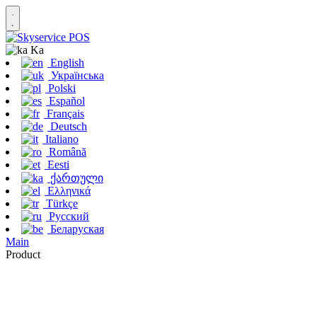
Ka
English
Українська
Polski
Español
Français
Deutsch
Italiano
Română
Eesti
ქართული
Ελληνικά
Türkçe
Русский
Беларуская
Main
Product