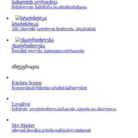
საწყობის აღრიცხვა
შემოსვლები, ჩამოწერა და ინვენტარიზაცია
სტატისტიკა
ABC ანალიზი, საქონლის მოძრაობა, ანგარიშები
უსაფრთხოება
წვდომის უფლება, სახიფათო ოპერაციები
ინტეგრაცია
Kitchen Screen
შეკვეთებთან მუშაობა ეკრანის საშუალებით
Loyallyst
ბონუსები, ელექტრონული ბარათები, აქციები და ანალიტიკა
Sky Market
ონლაინ მაღაზია თქვენი დაწესებულებისთვის