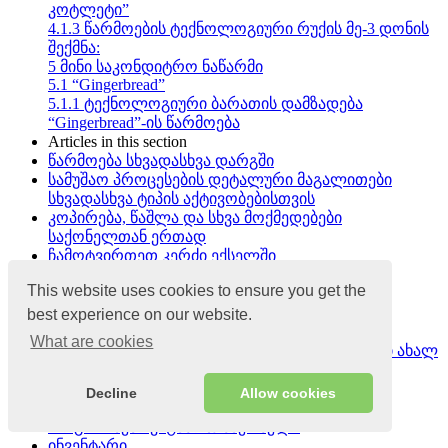
კოტლეტი”
4.1.3
წარმოების ტექნოლოგიური რუქის მე-3 დონის
შექმნა:
5
მინი საკონდიტრო ნაწარმი
5.1
“Gingerbread”
5.1.1
ტექნოლოგიური ბარათის დამზადება
“Gingerbread”-ის წარმოება
Articles in this section
წარმოება სხვადასხვა დარგში
სამუშაო პროცესების დეტალური მაგალითები
სხვადასხვა ტიპის აქტივობებისთვის
კოპირება, წაშლა და სხვა მოქმედებები
საქონელთან ერთად
ჩამოტვირთეთ კერძი ექსელში
როგორ დავამატოთ შტრიხკოდი
This website uses cookies to ensure you get the
როგორ დავბეჭდოთ ტექნოლოგიური რუკა
როგორ შევქმნათ ნახევრად მზა პროდუქტი
best experience on our website.
როგორ შევქმნათ მოდიფიკატორი
What are cookies
როგორ დავაკოპიროთ საქონელი ან კერძები ახალ
წერტილში
როგორ დავამატოთ საქონლისა და კერძების
Decline
Allow cookies
კატეგორიები
როგორ შემოვიტანოთ საქონელი
ინვენტარი