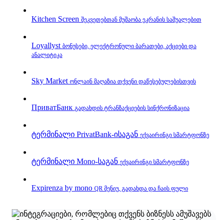
Kitchen Screen
შეკვეთებთან მუშაობა ეკრანის საშუალებით
Loyallyst
ბონუსები, ელექტრონული ბარათები, აქციები და
ანალიტიკა
Sky Market
ონლაინ მაღაზია თქვენი დაწესებულებისთვის
ПриватБанк
გადახდის ტრანზაქციების სინქრონიზაცია
ტერმინალი PrivatBank‑ისაგან
ექვაირინგი სმარტფონზე
ტერმინალი Mono‑საგან
ექვაირინგი სმარტფონზე
Expirenza by mono
QR მენიუ, გადახდა და ჩაის ფული