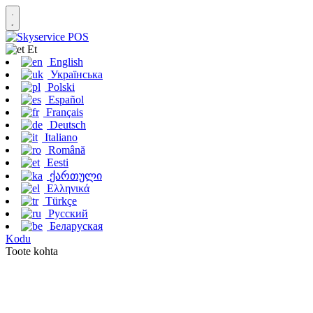
Et
English
Українська
Polski
Español
Français
Deutsch
Italiano
Română
Eesti
ქართული
Ελληνικά
Türkçe
Русский
Беларуская
Kodu
Toote kohta