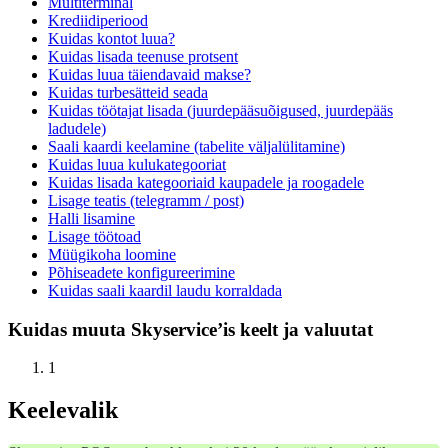
Multiterminal
Krediidiperiood
Kuidas kontot luua?
Kuidas lisada teenuse protsent
Kuidas luua täiendavaid makse?
Kuidas turbesätteid seada
Kuidas töötajat lisada (juurdepääsuõigused, juurdepääs
ladudele)
Saali kaardi keelamine (tabelite väljalülitamine)
Kuidas luua kulukategooriat
Kuidas lisada kategooriaid kaupadele ja roogadele
Lisage teatis (telegramm / post)
Halli lisamine
Lisage töötoad
Müügikoha loomine
Põhiseadete konfigureerimine
Kuidas saali kaardil laudu korraldada
Kuidas muuta Skyservice’is keelt ja valuutat
1
Keelevalik