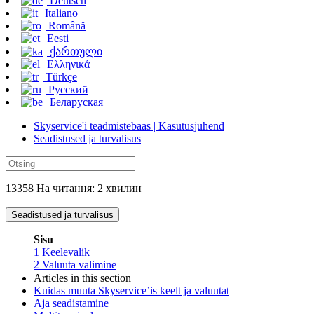
Deutsch
Italiano
Română
Eesti
ქართული
Ελληνικά
Türkçe
Русский
Беларуская
Skyservice'i teadmistebaas | Kasutusjuhend
Seadistused ja turvalisus
13358 На читання: 2 хвилин
Seadistused ja turvalisus
Sisu
1
Keelevalik
2
Valuuta valimine
Articles in this section
Kuidas muuta Skyservice’is keelt ja valuutat
Aja seadistamine