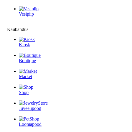
Vesipiip
Kaubandus
Kiosk
Boutique
Market
Shop
Juveelipood
Loomapood