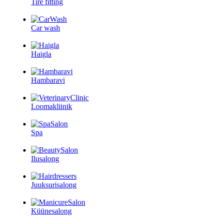
Tire fitting
Car wash
Haigla
Hambaravi
Loomakliinik
Spa
Ilusalong
Juuksurisalong
Küünesalong