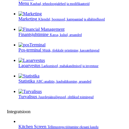
Menu
Kaubad, tehnoloogialehed ja modifikaatorid
Marketing
Kliendid, boonused, kampaaniad ja allahindlused
Finantsjuhtimine
Kassa, kulud, aruanded
Pos-terminal
Müük, tšekkide printimine, kassatehingud
Laoarvestus
Laekumised, mahakandmised ja inventuur
Statistika
ABC-analüüs, kaubaliikumine, aruanded
Turvalisus
Juurdepääsuõigused, ohtlikud toimingud
Integratsioon
Kitchen Screen
Tellimustega töötamine ekraani kaudu