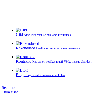
Giid
Aitab leida vastuse mis tahes küsimusele
Rakendused
Laadige rakendus oma seadmesse alla
Kontaktid
Kas teil on veel küsimusi? Võtke meiega ühendust
Blog
Kõige kasulikum teave ühes kohas
Seadmed
Tulla sisse