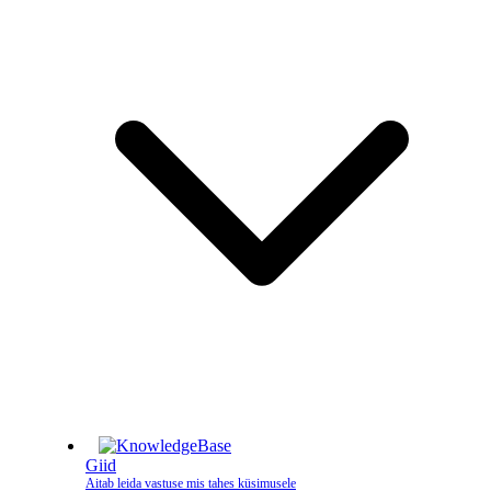
Giid
Aitab leida vastuse mis tahes küsimusele