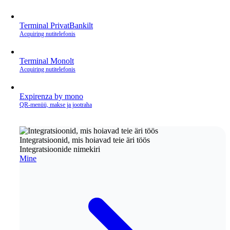
Terminal PrivatBankilt
Acquiring nutitelefonis
Terminal Monolt
Acquiring nutitelefonis
Expirenza by mono
QR‑menüü, makse ja jootraha
Integratsioonid, mis hoiavad teie äri töös
Integratsioonide nimekiri
Mine