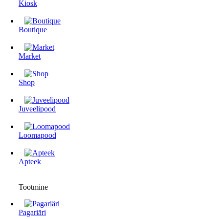
Kiosk
Boutique
Market
Shop
Juveelipood
Loomapood
Apteek
Tootmine
Pagariäri