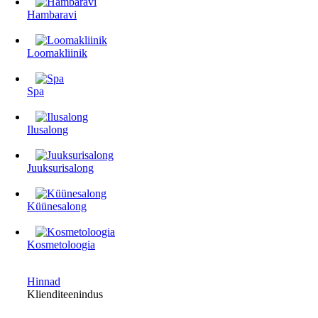
Hambaravi
Loomakliinik
Spa
Ilusalong
Juuksurisalong
Küünesalong
Kosmetoloogia
Hinnad
Klienditeenindus