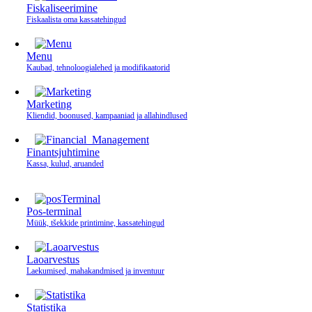
Fiskaliseerimine
Fiskaalista oma kassatehingud
Menu
Kaubad, tehnoloogialehed ja modifikaatorid
Marketing
Kliendid, boonused, kampaaniad ja allahindlused
Finantsjuhtimine
Kassa, kulud, aruanded
Pos-terminal
Müük, tšekkide printimine, kassatehingud
Laoarvestus
Laekumised, mahakandmised ja inventuur
Statistika