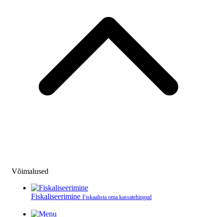
Võimalused
Fiskaliseerimine
Fiskaalista oma kassatehingud