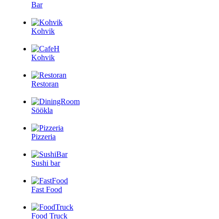
Bar
Kohvik
Kohvik
Restoran
Söökla
Pizzeria
Sushi bar
Fast Food
Food Truck