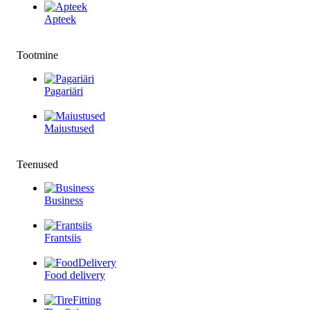
Apteek
Tootmine
Pagariäri
Maiustused
Teenused
Business
Frantsiis
Food delivery