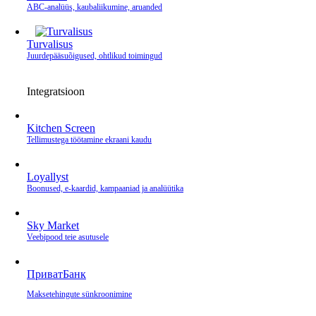
ABC-analüüs, kaubaliikumine, aruanded
Turvalisus
Juurdepääsuõigused, ohtlikud toimingud
Integratsioon
Kitchen Screen
Tellimustega töötamine ekraani kaudu
Loyallyst
Boonused, e‑kaardid, kampaaniad ja analüütika
Sky Market
Veebipood teie asutusele
ПриватБанк
Makse­tehingute sünkroonimine