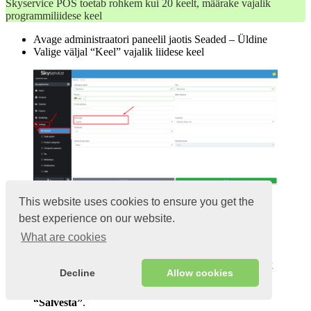
Skyservice POS toetab rohkem kui 20 keelt, määrake vajalik
programmiliidese keel
Avage administraatori paneelil jaotis Seaded – Üldine
Valige väljal “Keel” vajalik liidese keel
This website uses cookies to ensure you get the
Kasutamiseks on saadaval järgmised keeled:
English, Русский, Deutsch, Français
best experience on our website.
Español, Polski, Українська, Italiano
What are cookies
עִברִית, Türkçe, eesti keel, Беларуская мова
العربية, suomi, Lietuvių kalba, забо́ни тоҷикӣ
Português, Georgian, Chinese Simplified, Greek
Decline
Allow cookies
Khmer, Latvian, Romanian
Muudatuste kuvamiseks programmis klõpsake nuppu
“Salvesta”
.