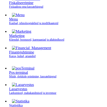
Fiskaliseerimine
Fiskaalista oma kassatehingud
Menu
Kaubad, tehnoloogialehed ja modifikaatorid
Marketing
Kliendid, boonused, kampaaniad ja allahindlused
Finantsjuhtimine
Kassa, kulud, aruanded
Pos-terminal
Müük, tšekkide printimine, kassatehingud
Laoarvestus
Laekumised, mahakandmised ja inventuur
Statistika