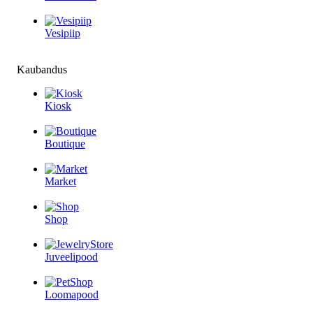
Vesipiip
Kaubandus
Kiosk
Boutique
Market
Shop
Juveelipood
Loomapood