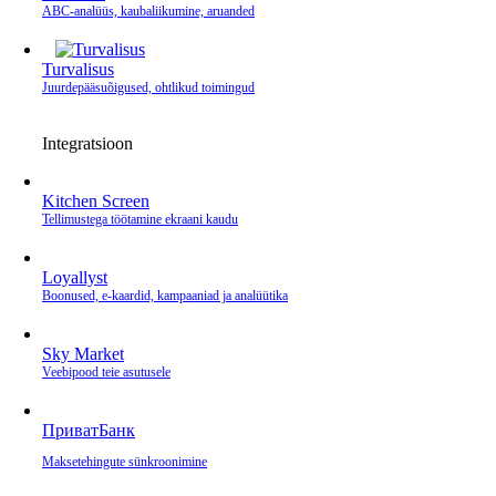
ABC-analüüs, kaubaliikumine, aruanded
Turvalisus
Juurdepääsuõigused, ohtlikud toimingud
Integratsioon
Kitchen Screen
Tellimustega töötamine ekraani kaudu
Loyallyst
Boonused, e‑kaardid, kampaaniad ja analüütika
Sky Market
Veebipood teie asutusele
ПриватБанк
Makse­tehingute sünkroonimine