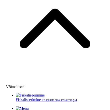
Võimalused
Fiskaliseerimine
Fiskaalista oma kassatehingud