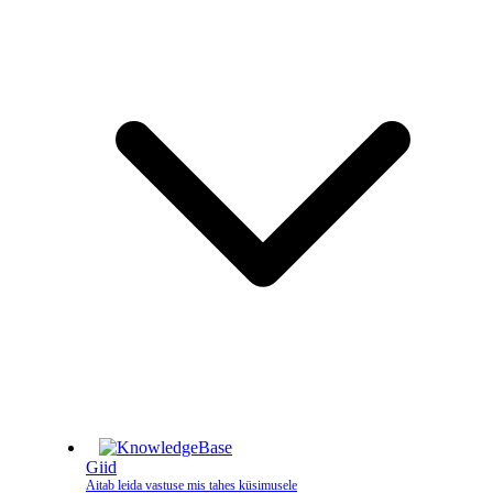
Giid
Aitab leida vastuse mis tahes küsimusele