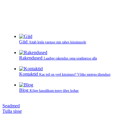
Giid
Aitab leida vastuse mis tahes küsimusele
Rakendused
Laadige rakendus oma seadmesse alla
Kontaktid
Kas teil on veel küsimusi? Võtke meiega ühendust
Blog
Kõige kasulikum teave ühes kohas
Seadmed
Tulla sisse