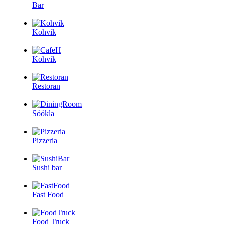
Bar
Kohvik
Kohvik
Restoran
Söökla
Pizzeria
Sushi bar
Fast Food
Food Truck