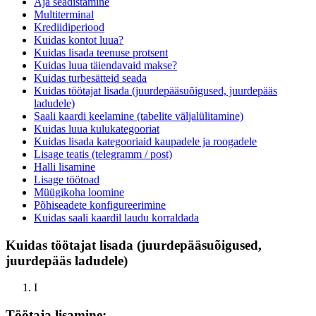
Aja seadistamine
Multiterminal
Krediidiperiood
Kuidas kontot luua?
Kuidas lisada teenuse protsent
Kuidas luua täiendavaid makse?
Kuidas turbesätteid seada
Kuidas töötajat lisada (juurdepääsuõigused, juurdepääs
ladudele)
Saali kaardi keelamine (tabelite väljalülitamine)
Kuidas luua kulukategooriat
Kuidas lisada kategooriaid kaupadele ja roogadele
Lisage teatis (telegramm / post)
Halli lisamine
Lisage töötoad
Müügikoha loomine
Põhiseadete konfigureerimine
Kuidas saali kaardil laudu korraldada
Kuidas töötajat lisada (juurdepääsuõigused,
juurdepääs ladudele)
I
Töötaja lisamine: