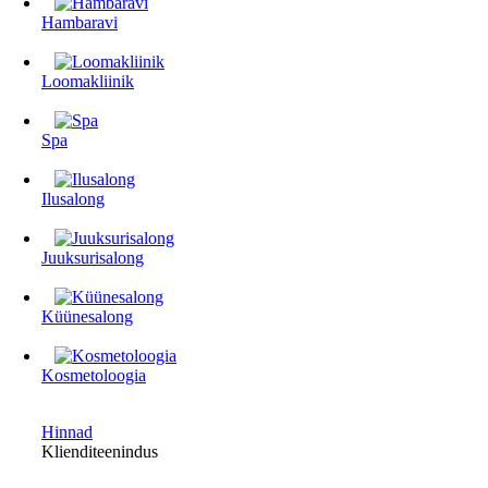
Hambaravi
Loomakliinik
Spa
Ilusalong
Juuksurisalong
Küünesalong
Kosmetoloogia
Hinnad
Klienditeenindus