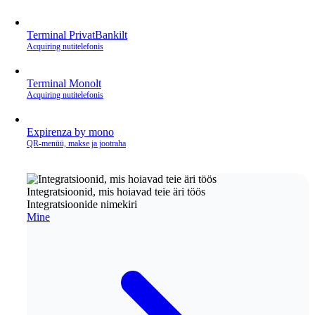
Terminal PrivatBankilt
Acquiring nutitelefonis
Terminal Monolt
Acquiring nutitelefonis
Expirenza by mono
QR‑menüü, makse ja jootraha
Integratsioonid, mis hoiavad teie äri töös
Integratsioonide nimekiri
Mine