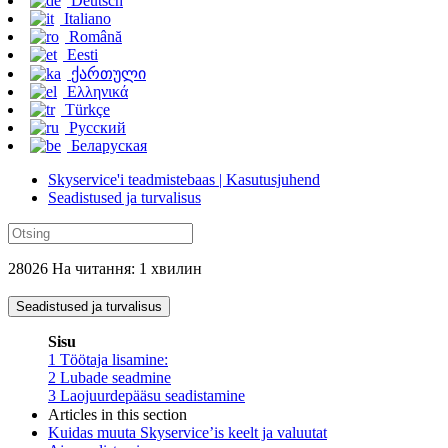
Deutsch
Italiano
Română
Eesti
ქართული
Ελληνικά
Türkçe
Русский
Беларуская
Skyservice'i teadmistebaas | Kasutusjuhend
Seadistused ja turvalisus
28026 На читання: 1 хвилин
Seadistused ja turvalisus
Sisu
1
Töötaja lisamine:
2
Lubade seadmine
3
Laojuurdepääsu seadistamine
Articles in this section
Kuidas muuta Skyservice’is keelt ja valuutat