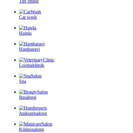
Tire fitting
Car wash
Haigla
Hambaravi
Loomakliinik
Spa
Ilusalong
Juuksurisalong
Küünesalong