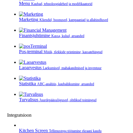
Menu
Kaubad, tehnoloogialehed ja modifikaatorid
Marketing
Kliendid, boonused, kampaaniad ja allahindlused
Finantsjuhtimine
Kassa, kulud, aruanded
Pos-terminal
Müük, tšekkide printimine, kassatehingud
Laoarvestus
Laekumised, mahakandmised ja inventuur
Statistika
ABC-analüüs, kaubaliikumine, aruanded
Turvalisus
Juurdepääsuõigused, ohtlikud toimingud
Integratsioon
Kitchen Screen
Tellimustega töötamine ekraani kaudu