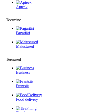
Apteek
Tootmine
Pagariäri
Maiustused
Teenused
Business
Frantsiis
Food delivery