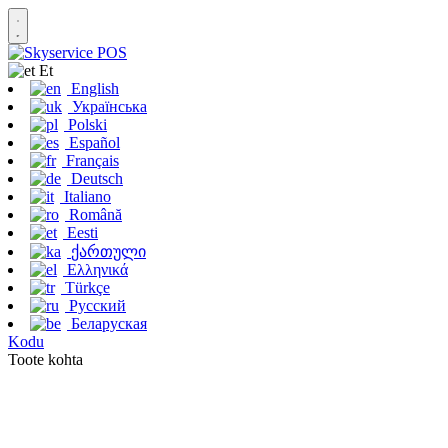
Et
English
Українська
Polski
Español
Français
Deutsch
Italiano
Română
Eesti
ქართული
Ελληνικά
Türkçe
Русский
Беларуская
Kodu
Toote kohta