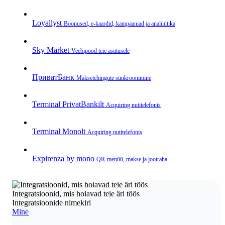
Loyallyst
Boonused, e‑kaardid, kampaaniad ja analüütika
Sky Market
Veebipood teie asutusele
ПриватБанк
Makse­tehingute sünkroonimine
Terminal PrivatBankilt
Acquiring nutitelefonis
Terminal Monolt
Acquiring nutitelefonis
Expirenza by mono
QR‑menüü, makse ja jootraha
Integratsioonid, mis hoiavad teie äri töös
Integratsioonide nimekiri
Mine