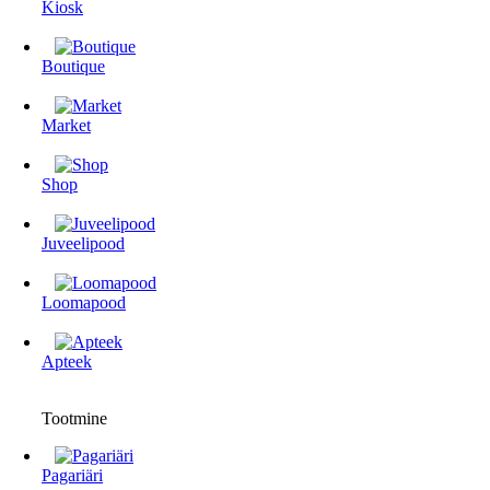
Kiosk
Boutique
Market
Shop
Juveelipood
Loomapood
Apteek
Tootmine
Pagariäri