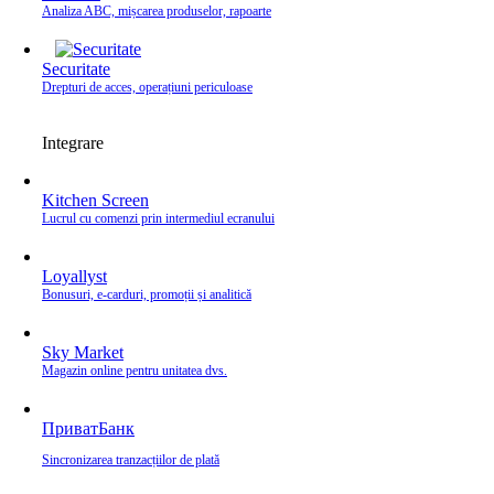
Analiza ABC, mișcarea produselor, rapoarte
Securitate
Drepturi de acces, operațiuni periculoase
Integrare
Kitchen Screen
Lucrul cu comenzi prin intermediul ecranului
Loyallyst
Bonusuri, e‑carduri, promoții și analitică
Sky Market
Magazin online pentru unitatea dvs.
ПриватБанк
Sincronizarea tranzacțiilor de plată