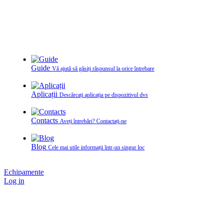
Guide
Vă ajută să găsiți răspunsul la orice întrebare
Aplicații
Descărcați aplicația pe dispozitivul dvs
Contacts
Aveți întrebări? Contactați‑ne
Blog
Cele mai utile informații într-un singur loc
Echipamente
Log in