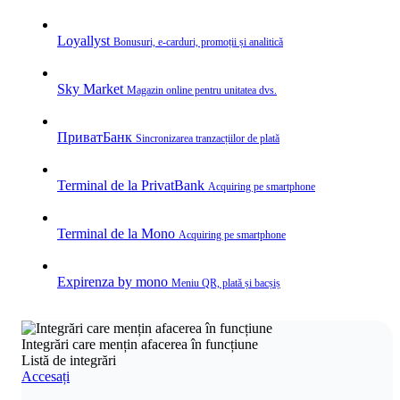
Loyallyst
Bonusuri, e‑carduri, promoții și analitică
Sky Market
Magazin online pentru unitatea dvs.
ПриватБанк
Sincronizarea tranzacțiilor de plată
Terminal de la PrivatBank
Acquiring pe smartphone
Terminal de la Mono
Acquiring pe smartphone
Expirenza by mono
Meniu QR, plată și bacșiș
Integrări care mențin afacerea în funcțiune
Listă de integrări
Accesați