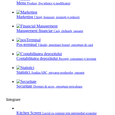
Menu
Produse, fișe tehnice și modificatori
Marketing
Clienți, bonusuri, promoții și reduceri
Management financiar
Casă, cheltuieli, rapoarte
Pos-terminal
Vânzări, imprimare bonuri, operațiuni de casă
Contabilitatea depozitului
Recepții, consumuri și inventar
Statistici
Analiza ABC, mișcarea produselor, rapoarte
Securitate
Drepturi de acces, operațiuni periculoase
Integrare
Kitchen Screen
Lucrul cu comenzi prin intermediul ecranului