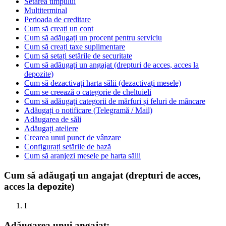
Setarea timpului
Multiterminal
Perioada de creditare
Cum să creați un cont
Cum să adăugați un procent pentru serviciu
Cum să creați taxe suplimentare
Cum să setați setările de securitate
Cum să adăugați un angajat (drepturi de acces, acces la
depozite)
Cum să dezactivați harta sălii (dezactivați mesele)
Cum se creează o categorie de cheltuieli
Cum să adăugați categorii de mărfuri și feluri de mâncare
Adăugați o notificare (Telegramă / Mail)
Adăugarea de săli
Adăugați ateliere
Crearea unui punct de vânzare
Configurați setările de bază
Cum să aranjezi mesele pe harta sălii
Cum să adăugați un angajat (drepturi de acces,
acces la depozite)
I
Adăugarea unui angajat: