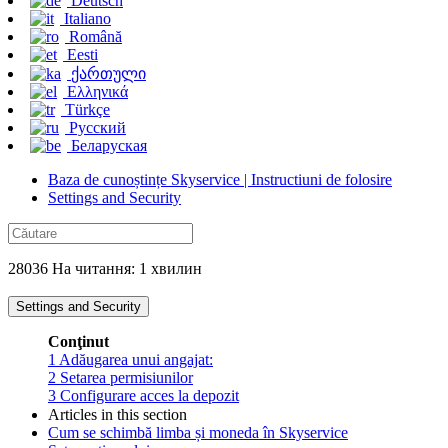
Deutsch
Italiano
Română
Eesti
ქართული
Ελληνικά
Türkçe
Русский
Беларуская
Baza de cunoștințe Skyservice | Instructiuni de folosire
Settings and Security
28036 На читання: 1 хвилин
Settings and Security
Conţinut
1
Adăugarea unui angajat:
2
Setarea permisiunilor
3
Configurare acces la depozit
Articles in this section
Cum se schimbă limba și moneda în Skyservice