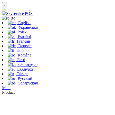
Ro
English
Українська
Polski
Español
Français
Deutsch
Italiano
Română
Eesti
ქართული
Ελληνικά
Türkçe
Русский
Беларуская
Main
Product