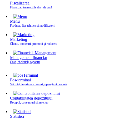
Fiscalizarea
Fiscalizați tranzacțiile dvs. de casă
Menu
Produse, fișe tehnice și modificatori
Marketing
Clienți, bonusuri, promoții și reduceri
Management financiar
Casă, cheltuieli, rapoarte
Pos-terminal
Vânzări, imprimare bonuri, operațiuni de casă
Contabilitatea depozitului
Recepții, consumuri și inventar
Statistici