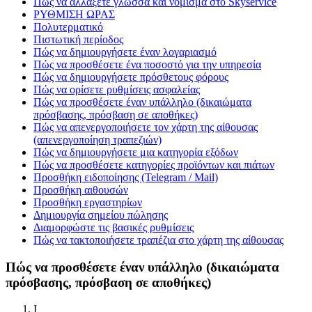
Πώς να αλλάξετε γλώσσα και νόμισμα στο Skyservice
ΡΥΘΜΙΣΗ ΩΡΑΣ
Πολυτερματικό
Πιστωτική περίοδος
Πώς να δημιουργήσετε έναν λογαριασμό
Πώς να προσθέσετε ένα ποσοστό για την υπηρεσία
Πώς να δημιουργήσετε πρόσθετους φόρους
Πώς να ορίσετε ρυθμίσεις ασφαλείας
Πώς να προσθέσετε έναν υπάλληλο (δικαιώματα
πρόσβασης, πρόσβαση σε αποθήκες)
Πώς να απενεργοποιήσετε τον χάρτη της αίθουσας
(απενεργοποίηση τραπεζιών)
Πώς να δημιουργήσετε μια κατηγορία εξόδων
Πώς να προσθέσετε κατηγορίες προϊόντων και πιάτων
Προσθήκη ειδοποίησης (Telegram / Mail)
Προσθήκη αιθουσών
Προσθήκη εργαστηρίων
Δημιουργία σημείου πώλησης
Διαμορφώστε τις βασικές ρυθμίσεις
Πώς να τακτοποιήσετε τραπέζια στο χάρτη της αίθουσας
Πώς να προσθέσετε έναν υπάλληλο (δικαιώματα
πρόσβασης, πρόσβαση σε αποθήκες)
I