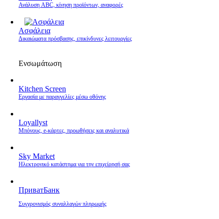
Ανάλυση ABC, κίνηση προϊόντων, αναφορές
Ασφάλεια
Δικαιώματα πρόσβασης, επικίνδυνες λειτουργίες
Ενσωμάτωση
Kitchen Screen
Εργασία με παραγγελίες μέσω οθόνης
Loyallyst
Μπόνους, e‑κάρτες, προωθήσεις και αναλυτικά
Sky Market
Ηλεκτρονικό κατάστημα για την επιχείρησή σας
ПриватБанк
Συγχρονισμός συναλλαγών πληρωμής