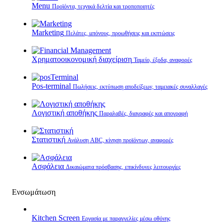
Menu
Προϊόντα, τεχνικά δελτία και τροποποιητές
Marketing
Πελάτες, μπόνους, προωθήσεις και εκπτώσεις
Χρηματοοικονομική διαχείριση
Ταμείο, έξοδα, αναφορές
Pos-terminal
Πωλήσεις, εκτύπωση αποδείξεων, ταμειακές συναλλαγές
Λογιστική αποθήκης
Παραλαβές, διαγραφές και απογραφή
Στατιστική
Ανάλυση ABC, κίνηση προϊόντων, αναφορές
Ασφάλεια
Δικαιώματα πρόσβασης, επικίνδυνες λειτουργίες
Ενσωμάτωση
Kitchen Screen
Εργασία με παραγγελίες μέσω οθόνης