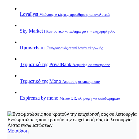
Loyallyst
Μπόνους, e‑κάρτες, προωθήσεις και αναλυτικά
Sky Market
Ηλεκτρονικό κατάστημα για την επιχείρησή σας
ПриватБанк
Συγχρονισμός συναλλαγών πληρωμής
Τερματικό της PrivatBank
Acquiring σε smartphone
Τερματικό της Mono
Acquiring σε smartphone
Expirenza by mono
Μενού QR, πληρωμή και φιλοδωρήματα
Ενσωματώσεις που κρατούν την επιχείρησή σας σε λειτουργία
Λίστα ενσωματώσεων
Μετάβαση