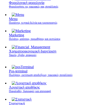
Φορολογική φορολογία
Φορολογήστε τις ταμειακές σας συναλλαγές
Menu
Προϊόντα, τεχνικά δελτία και τροποποιητές
Marketing
Πελάτες, μπόνους, προωθήσεις και εκπτώσεις
Χρηματοοικονομική διαχείριση
Ταμείο, έξοδα, αναφορές
Pos-terminal
Πωλήσεις, εκτύπωση αποδείξεων, ταμειακές συναλλαγές
Λογιστική αποθήκης
Παραλαβές, διαγραφές και απογραφή
Στατιστική