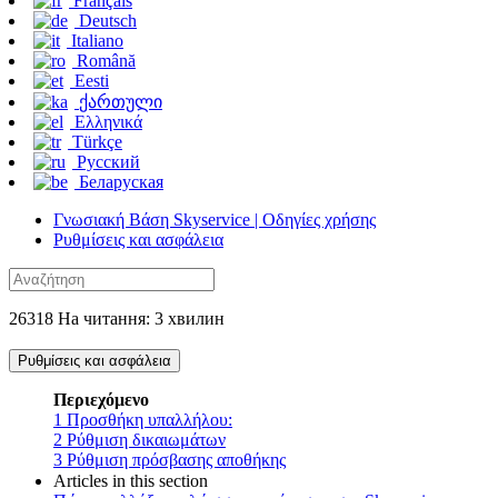
Français
Deutsch
Italiano
Română
Eesti
ქართული
Ελληνικά
Türkçe
Русский
Беларуская
Γνωσιακή Βάση Skyservice | Οδηγίες χρήσης
Ρυθμίσεις και ασφάλεια
26318 На читання: 3 хвилин
Ρυθμίσεις και ασφάλεια
Περιεχόμενο
1
Προσθήκη υπαλλήλου:
2
Ρύθμιση δικαιωμάτων
3
Ρύθμιση πρόσβασης αποθήκης
Articles in this section