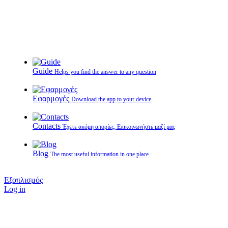
Guide
Helps you find the answer to any question
Εφαρμογές
Download the app to your device
Contacts
Έχετε ακόμη απορίες; Επικοινωνήστε μαζί μας
Blog
The most useful information in one place
Εξοπλισμός
Log in