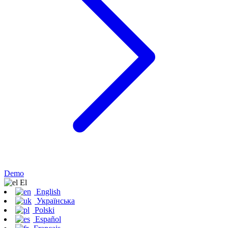
Demo
Εl
English
Українська
Polski
Español