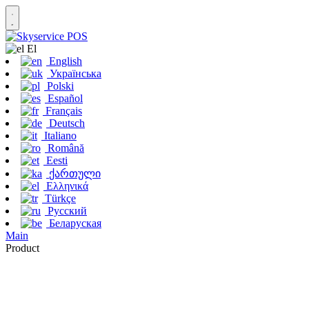
Εl
English
Українська
Polski
Español
Français
Deutsch
Italiano
Română
Eesti
ქართული
Ελληνικά
Türkçe
Русский
Беларуская
Main
Product