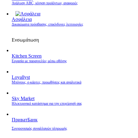
Ανάλυση ABC, κίνηση προϊόντων, αναφορές
Ασφάλεια
Δικαιώματα πρόσβασης, επικίνδυνες λειτουργίες
Ενσωμάτωση
Kitchen Screen
Εργασία με παραγγελίες μέσω οθόνης
Loyallyst
Μπόνους, e‑κάρτες, προωθήσεις και αναλυτικά
Sky Market
Ηλεκτρονικό κατάστημα για την επιχείρησή σας
ПриватБанк
Συγχρονισμός συναλλαγών πληρωμής