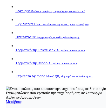
Loyallyst
Μπόνους, e‑κάρτες, προωθήσεις και αναλυτικά
Sky Market
Ηλεκτρονικό κατάστημα για την επιχείρησή σας
ПриватБанк
Συγχρονισμός συναλλαγών πληρωμής
Τερματικό της PrivatBank
Acquiring σε smartphone
Τερματικό της Mono
Acquiring σε smartphone
Expirenza by mono
Μενού QR, πληρωμή και φιλοδωρήματα
Ενσωματώσεις που κρατούν την επιχείρησή σας σε λειτουργία
Λίστα ενσωματώσεων
Μετάβαση