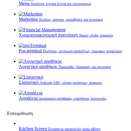
Menu
Προϊόντα, τεχνικά δελτία και τροποποιητές
Marketing
Πελάτες, μπόνους, προωθήσεις και εκπτώσεις
Χρηματοοικονομική διαχείριση
Ταμείο, έξοδα, αναφορές
Pos-terminal
Πωλήσεις, εκτύπωση αποδείξεων, ταμειακές συναλλαγές
Λογιστική αποθήκης
Παραλαβές, διαγραφές και απογραφή
Στατιστική
Ανάλυση ABC, κίνηση προϊόντων, αναφορές
Ασφάλεια
Δικαιώματα πρόσβασης, επικίνδυνες λειτουργίες
Ενσωμάτωση
Kitchen Screen
Εργασία με παραγγελίες μέσω οθόνης