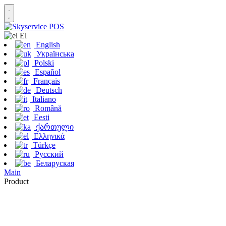
Εl
English
Українська
Polski
Español
Français
Deutsch
Italiano
Română
Eesti
ქართული
Ελληνικά
Türkçe
Русский
Беларуская
Main
Product