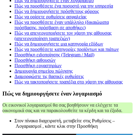
Πώς να δημιουργήσετε έναν λογαριασμό
Πώς να προσθέσετε ένα ποσοστό για την υπηρεσία
Πώς να δημιουργήσετε πρόσθετους φόρους
Πώς να ορίσετε ρυθμίσεις ασφαλείας
Πώς να προσθέσετε έναν υπάλληλο (δικαιώματα
πρόσβασης, πρόσβαση σε αποθήκες)
Πώς να απενεργοποιήσετε τον χάρτη της αίθουσας
(απενεργοποίηση τραπεζιών)
Πώς να δημιουργήσετε μια κατηγορία εξόδων
Πώς να προσθέσετε κατηγορίες προϊόντων και πιάτων
Προσθήκη ειδοποίησης (Telegram / Mail)
Προσθήκη αιθουσών
Προσθήκη εργαστηρίων
Δημιουργία σημείου πώλησης
Διαμορφώστε τις βασικές ρυθμίσεις
Πώς να τακτοποιήσετε τραπέζια στο χάρτη της αίθουσας
Πώς να δημιουργήσετε έναν λογαριασμό
Οι εικονικοί λογαριασμοί θα σας βοηθήσουν να ελέγχετε τα
οικονομικά σας και να παρακολουθείτε τα κέρδη και τα έξοδα.
Στον πίνακα διαχειριστή, μεταβείτε στις Ρυθμίσεις –
Λογαριασμοί , κάντε κλικ στην Προσθήκη