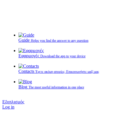
Guide
Helps you find the answer to any question
Εφαρμογές
Download the app to your device
Contacts
Έχετε ακόμη απορίες; Επικοινωνήστε μαζί μας
Blog
The most useful information in one place
Εξοπλισμός
Log in