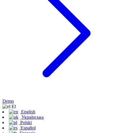
Demo
Εl
English
Українська
Polski
Español