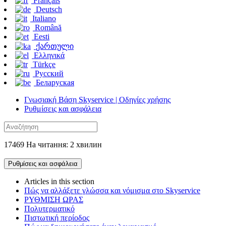
Français
Deutsch
Italiano
Română
Eesti
ქართული
Ελληνικά
Türkçe
Русский
Беларуская
Γνωσιακή Βάση Skyservice | Οδηγίες χρήσης
Ρυθμίσεις και ασφάλεια
17469 На читання: 2 хвилин
Ρυθμίσεις και ασφάλεια
Articles in this section
Πώς να αλλάξετε γλώσσα και νόμισμα στο Skyservice
ΡΥΘΜΙΣΗ ΩΡΑΣ
Πολυτερματικό
Πιστωτική περίοδος