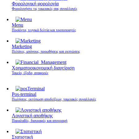
Φορολογική φορολογία
Φορολογήστε τις ταμειακές σας συναλλαγές
Menu
Προϊόντα, τεχνικά δελτία και τροποποιητές
Marketing
Πελάτες, μπόνους, προωθήσεις και εκπτώσεις
Χρηματοοικονομική διαχείριση
Ταμείο, έξοδα, αναφορές
Pos-terminal
Πωλήσεις, εκτύπωση αποδείξεων, ταμειακές συναλλαγές
Λογιστική αποθήκης
Παραλαβές, διαγραφές και απογραφή
Στατιστική