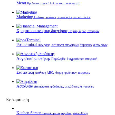
Menu
Προϊόντα, τεχνικά δελτία και τροποποιητές
Marketing
Πελάτες, μπόνους, προωθήσεις και εκπτώσεις
Χρηματοοικονομική διαχείριση
Ταμείο, έξοδα, αναφορές
Pos-terminal
Πωλήσεις, εκτύπωση αποδείξεων, ταμειακές συναλλαγές
Λογιστική αποθήκης
Παραλαβές, διαγραφές και απογραφή
Στατιστική
Ανάλυση ABC, κίνηση προϊόντων, αναφορές
Ασφάλεια
Δικαιώματα πρόσβασης, επικίνδυνες λειτουργίες
Ενσωμάτωση
Kitchen Screen
Εργασία με παραγγελίες μέσω οθόνης