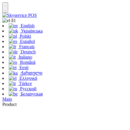
Εl
English
Українська
Polski
Español
Français
Deutsch
Italiano
Română
Eesti
ქართული
Ελληνικά
Türkçe
Русский
Беларуская
Main
Product