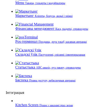
Menu
Тавары, тэхкарты і мадэфікатары
Маркетынг
Кліенты, бонусы, акцыі і зніжкі
Фінансавы менеджмент
Каса, выдаткі, справаздачы
Pos-терминал
Продажы, друк чэкаў, касавыя аперацыі
Складскі ўлік
Паступленні, спісанні і інвентарызацыя
Статыстыка
ABC-аналіз, рух тавару, справаздачы
Бяспека
Правы доступу, небяспечныя аперацыі
Інтэграцыя
Kitchen Screen
Праца з заказамі праз экран