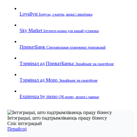
Loyallyst
Бонусы, э‑карты, акцыі і аналітыка
Sky Market
Інтэрнэт‑крама для вашай установы
ПриватБанк
Сінхранізацыя плацежных транзакцый
Тэрмінал ад ПриватБанка
Эквайрынг на смартфоне
Тэрмінал ад Mono
Эквайрынг на смартфоне
Expirenza by mono
QR‑меню, аплата і чаявые
Інтэграцыі, што падтрымліваюць працу бізнесу
Спіс інтэграцый
Перайсці