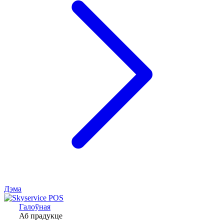
Дэма
Галоўная
Аб прадукце