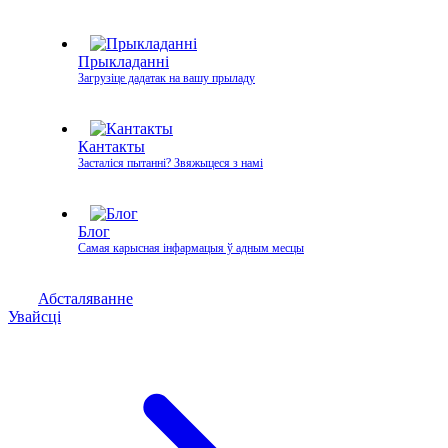
Прыкладанні
Загрузіце дадатак на вашу прыладу
Кантакты
Засталіся пытанні? Звяжыцеся з намі
Блог
Самая карысная інфармацыя ў адным месцы
Абсталяванне
Увайсці