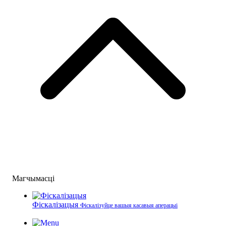
Магчымасці
Фіскалізацыя
Фіскалізуйце вашыя касавыя аперацыі