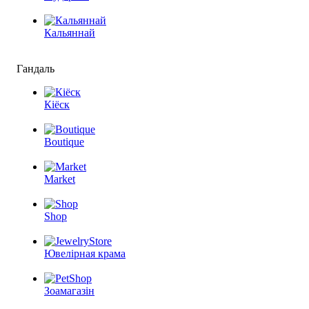
Кальяннай
Гандаль
Кіёск
Boutique
Market
Shop
Ювелірная крама
Зоамагазін