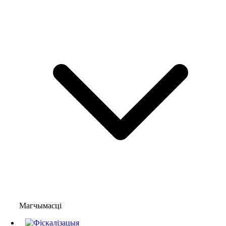
Магчымасці