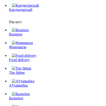
Кандытарскай
Паслугі
Business
Франшыза
Food delivery
Tire fitting
Аўтамыйка
Бальніца