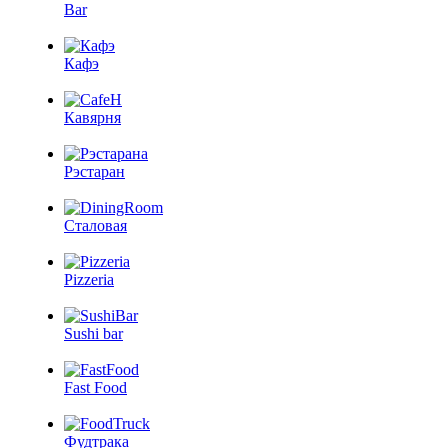
Bar
Кафэ
Кавярня
Рэстаран
Сталовая
Pizzeria
Sushi bar
Fast Food
Фудтрака