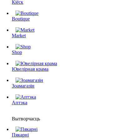
Кіёск
Boutique
Market
Shop
Ювелірная крама
Зоамагазін
Аптэка
Вытворчасць
Пякарні