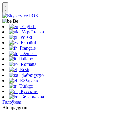
Be
English
Українська
Polski
Español
Français
Deutsch
Italiano
Română
Eesti
ქართული
Ελληνικά
Türkçe
Русский
Беларуская
Галоўная
Аб прадукце