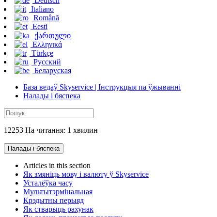
Deutsch
Italiano
Română
Eesti
ქართული
Ελληνικά
Türkçe
Русский
Беларуская
База ведаў Skyservice | Інструкцыя па ўжыванні
Налады і бяспека
12253 На читання: 1 хвилин
Налады і бяспека
Articles in this section
Як змяніць мову і валюту ў Skyservice
Усталёўка часу
Мультытэрмінальная
Крэдытны перыяд
Як стварыць рахунак