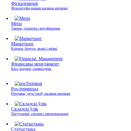
Фіскалізацыя
Фіскалізуйце вашыя касавыя аперацыі
Menu
Тавары, тэхкарты і мадэфікатары
Маркетынг
Кліенты, бонусы, акцыі і зніжкі
Фінансавы менеджмент
Каса, выдаткі, справаздачы
Pos-терминал
Продажы, друк чэкаў, касавыя аперацыі
Складскі ўлік
Паступленні, спісанні і інвентарызацыя
Статыстыка