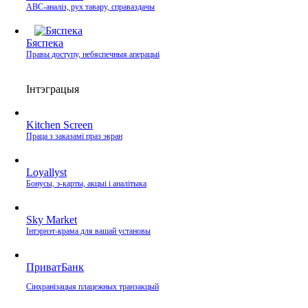
ABC-аналіз, рух тавару, справаздачы
Бяспека
Правы доступу, небяспечныя аперацыі
Інтэграцыя
Kitchen Screen
Праца з заказамі праз экран
Loyallyst
Бонусы, э‑карты, акцыі і аналітыка
Sky Market
Інтэрнэт‑крама для вашай установы
ПриватБанк
Сінхранізацыя плацежных транзакцый