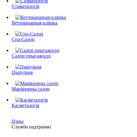
Стаматалогія
Ветэрынарная клініка
Спа-Салон
Салон прыгажосці
Цырульня
Манікюрны салон
Касметалогія
Цэны
Служба падтрымкі