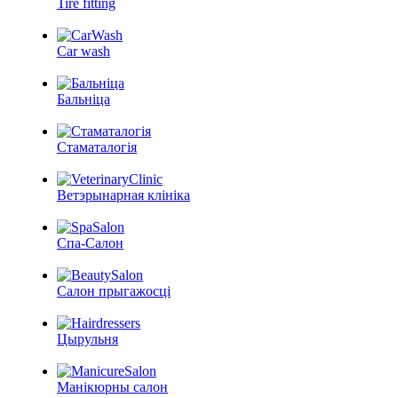
Tire fitting
Car wash
Бальніца
Стаматалогія
Ветэрынарная клініка
Спа-Салон
Салон прыгажосці
Цырульня
Манікюрны салон