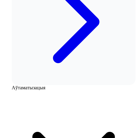
Аўтаматызацыя