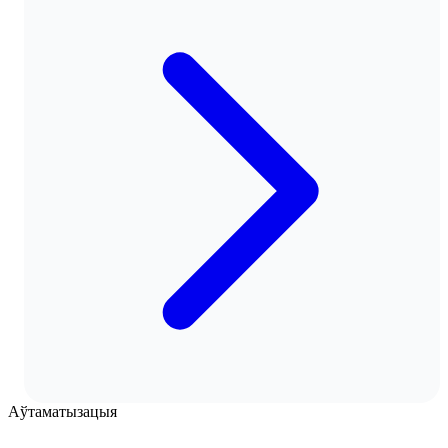
Аўтаматызацыя