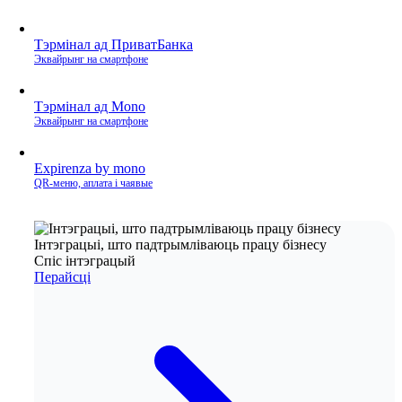
Тэрмінал ад ПриватБанка
Эквайрынг на смартфоне
Тэрмінал ад Mono
Эквайрынг на смартфоне
Expirenza by mono
QR‑меню, аплата і чаявые
Інтэграцыі, што падтрымліваюць працу бізнесу
Спіс інтэграцый
Перайсці