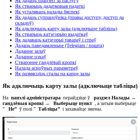
Як дадаць працэнт за паслугу
Як стварыць дадатковыя падаткі
Як усталяваць налады бяспекі
Як дадаць супрацоўніка (правы доступу, доступ да
складоў)
Як адключыць карту залы (адключыце табліцы)
Як стварыць катэгорыю выдаткаў
Як дадаваць катэгорыі тавараў і страў
Дадаць паведамленьне (Telegram / пошта)
Даданне залаў
Даданне цэхаў
Стварэнне гандлёвай кропкі
Налада асноўных параметраў
Як размясціць сталы на карце залы
Як адключыць карту залы (адключыце табліцы)
На
панэлі адміністратара
перайдзіце ў
раздзел Налады →
гандлёвыя кропкі →
Выберыце пункт
, а затым выберыце
”
Не”
ў полі ”
Табліцы”
і захавайце змены.