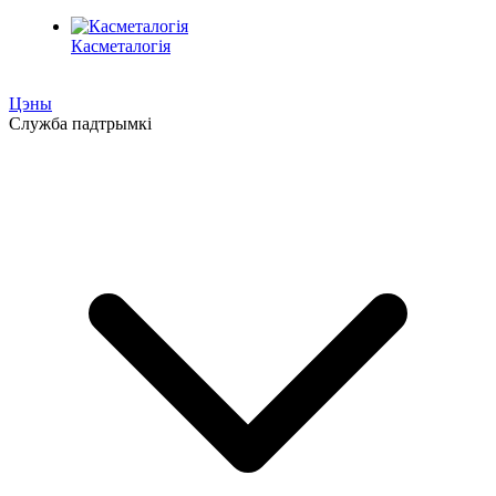
Касметалогія
Цэны
Служба падтрымкі