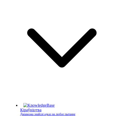
Кіраўніцтва
Дапаможа знайсці адказ на любое пытанне