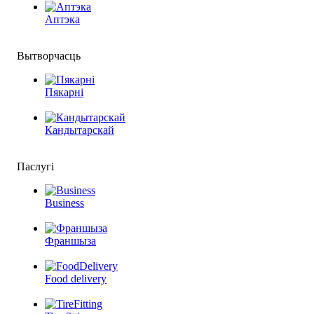
Аптэка
Вытворчасць
Пякарні
Кандытарскай
Паслугі
Business
Франшыза
Food delivery