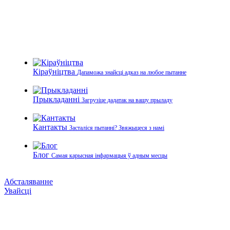
Кіраўніцтва
Дапаможа знайсці адказ на любое пытанне
Прыкладанні
Загрузіце дадатак на вашу прыладу
Кантакты
Засталіся пытанні? Звяжыцеся з намі
Блог
Самая карысная інфармацыя ў адным месцы
Абсталяванне
Увайсці