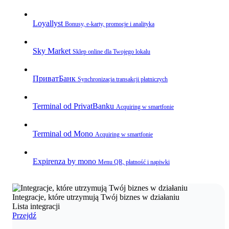
Loyallyst
Bonusy, e‑karty, promocje i analityka
Sky Market
Sklep online dla Twojego lokalu
ПриватБанк
Synchronizacja transakcji płatniczych
Terminal od PrivatBanku
Acquiring w smartfonie
Terminal od Mono
Acquiring w smartfonie
Expirenza by mono
Menu QR, płatność i napiwki
Integracje, które utrzymują Twój biznes w działaniu
Lista integracji
Przejdź