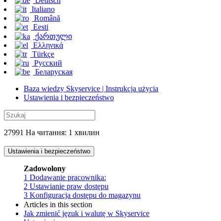
Deutsch
Italiano
Română
Eesti
ქართული
Ελληνικά
Türkçe
Русский
Беларуская
Baza wiedzy Skyservice | Instrukcja użycia
Ustawienia i bezpieczeństwo
27991 На читання: 1 хвилин
Ustawienia i bezpieczeństwo
Zadowolony
1
Dodawanie pracownika:
2
Ustawianie praw dostępu
3
Konfiguracja dostępu do magazynu
Articles in this section
Jak zmienić jęzuk i walutę w Skyservice