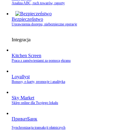
Analiza ABC, ruch towarów, raporty
Bezpieczeństwo
Uprawnienia dostępu, niebezpieczne operacje
Integracja
Kitchen Screen
Praca z zamówieniami za pomocą ekranu
Loyallyst
Bonusy, e‑karty, promocje i analityka
Sky Market
Sklep online dla Twojego lokalu
ПриватБанк
Synchronizacja transakcji płatniczych