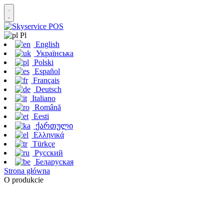
Pl
English
Українська
Polski
Español
Français
Deutsch
Italiano
Română
Eesti
ქართული
Ελληνικά
Türkçe
Русский
Беларуская
Strona główna
O produkcie