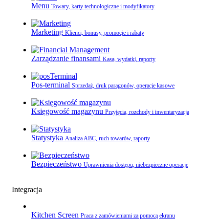
Menu
Towary, karty technologiczne i modyfikatory
Marketing
Klienci, bonusy, promocje i rabaty
Zarządzanie finansami
Kasa, wydatki, raporty
Pos-terminal
Sprzedaż, druk paragonów, operacje kasowe
Księgowość magazynu
Przyjęcia, rozchody i inwentaryzacja
Statystyka
Analiza ABC, ruch towarów, raporty
Bezpieczeństwo
Uprawnienia dostępu, niebezpieczne operacje
Integracja
Kitchen Screen
Praca z zamówieniami za pomocą ekranu