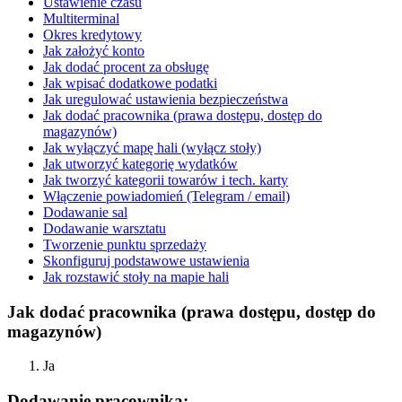
Ustawienie czasu
Multiterminal
Okres kredytowy
Jak założyć konto
Jak dodać procent za obsługę
Jak wpisać dodatkowe podatki
Jak uregulować ustawienia bezpieczeństwa
Jak dodać pracownika (prawa dostępu, dostęp do
magazynów)
Jak wyłączyć mapę hali (wyłącz stoły)
Jak utworzyć kategorię wydatków
Jak tworzyć kategorii towarów i tech. karty
Włączenie powiadomień (Telegram / email)
Dodawanie sal
Dodawanie warsztatu
Tworzenie punktu sprzedaży
Skonfiguruj podstawowe ustawienia
Jak rozstawić stoły na mapie hali
Jak dodać pracownika (prawa dostępu, dostęp do
magazynów)
Ja
Dodawanie pracownika: