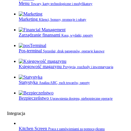
Menu
Towary, karty technologiczne i modyfikatory
Marketing
Klienci, bonusy, promocje i rabaty
Zarządzanie finansami
Kasa, wydatki, raporty
Pos-terminal
Sprzedaż, druk paragonów, operacje kasowe
Księgowość magazynu
Przyjęcia, rozchody i inwentaryzacja
Statystyka
Analiza ABC, ruch towarów, raporty
Bezpieczeństwo
Uprawnienia dostępu, niebezpieczne operacje
Integracja
Kitchen Screen
Praca z zamówieniami za pomocą ekranu