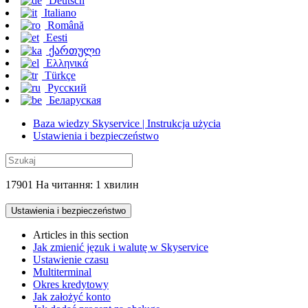
Deutsch
Italiano
Română
Eesti
ქართული
Ελληνικά
Türkçe
Русский
Беларуская
Baza wiedzy Skyservice | Instrukcja użycia
Ustawienia i bezpieczeństwo
17901 На читання: 1 хвилин
Ustawienia i bezpieczeństwo
Articles in this section
Jak zmienić jęzuk i walutę w Skyservice
Ustawienie czasu
Multiterminal
Okres kredytowy
Jak założyć konto