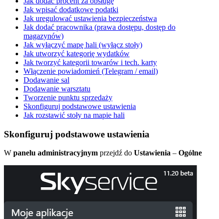
Jak dodać procent za obsługę
Jak wpisać dodatkowe podatki
Jak uregulować ustawienia bezpieczeństwa
Jak dodać pracownika (prawa dostępu, dostęp do
magazynów)
Jak wyłączyć mapę hali (wyłącz stoły)
Jak utworzyć kategorię wydatków
Jak tworzyć kategorii towarów i tech. karty
Włączenie powiadomień (Telegram / email)
Dodawanie sal
Dodawanie warsztatu
Tworzenie punktu sprzedaży
Skonfiguruj podstawowe ustawienia
Jak rozstawić stoły na mapie hali
Skonfiguruj podstawowe ustawienia
W
panelu administracyjnym
przejdź do
Ustawienia
–
Ogólne