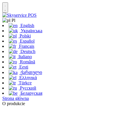
Pl
English
Українська
Polski
Español
Français
Deutsch
Italiano
Română
Eesti
ქართული
Ελληνικά
Türkçe
Русский
Беларуская
Strona główna
O produkcie