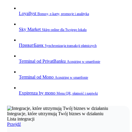
Loyallyst
Bonusy, e‑karty, promocje i analityka
Sky Market
Sklep online dla Twojego lokalu
ПриватБанк
Synchronizacja transakcji płatniczych
Terminal od PrivatBanku
Acquiring w smartfonie
Terminal od Mono
Acquiring w smartfonie
Expirenza by mono
Menu QR, płatność i napiwki
Integracje, które utrzymują Twój biznes w działaniu
Lista integracji
Przejdź