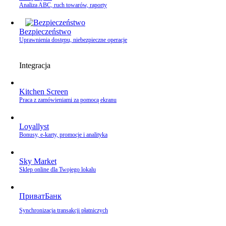
Analiza ABC, ruch towarów, raporty
Bezpieczeństwo
Uprawnienia dostępu, niebezpieczne operacje
Integracja
Kitchen Screen
Praca z zamówieniami za pomocą ekranu
Loyallyst
Bonusy, e‑karty, promocje i analityka
Sky Market
Sklep online dla Twojego lokalu
ПриватБанк
Synchronizacja transakcji płatniczych