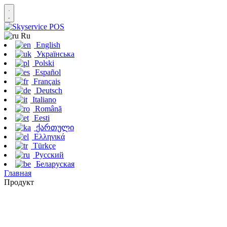
Ru
English
Українська
Polski
Español
Français
Deutsch
Italiano
Română
Eesti
ქართული
Ελληνικά
Türkçe
Русский
Беларуская
Главная
Продукт