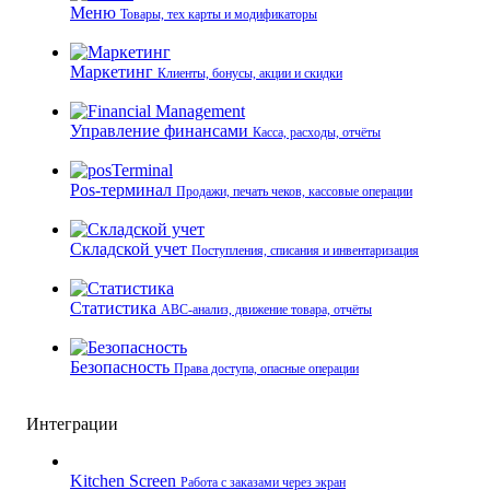
Меню
Товары, тех карты и модификаторы
Маркетинг
Клиенты, бонусы, акции и скидки
Управление финансами
Касса, расходы, отчёты
Pos-терминал
Продажи, печать чеков, кассовые операции
Складской учет
Поступления, списания и инвентаризация
Статистика
ABC-анализ, движение товара, отчёты
Безопасность
Права доступа, опасные операции
Интеграции
Kitchen Screen
Работа с заказами через экран