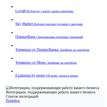
Loyallyst
Бонусы, э‑карты, акции и аналитика
Sky Market
Интернет‑магазин для вашего заведения
ПриватБанк
Синхронизация платёжных транзакций
Терминал от ПриватБанка
Эквайринг на смартфоне
Терминал от Mono
Эквайринг на смартфоне
Expirenza by mono
QR‑меню, оплата и чаевые
Интеграции, поддерживающие работу вашего бизнеса
Список интеграций
Перейти