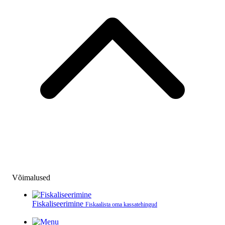
Võimalused
Fiskaliseerimine
Fiskaalista oma kassatehingud