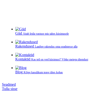
Giid
Aitab leida vastuse mis tahes küsimusele
Rakendused
Laadige rakendus oma seadmesse alla
Kontaktid
Kas teil on veel küsimusi? Võtke meiega ühendust
Blog
Kõige kasulikum teave ühes kohas
Seadmed
Tulla sisse