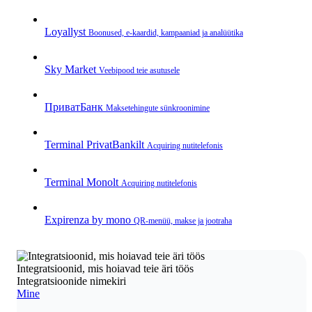
Loyallyst
Boonused, e‑kaardid, kampaaniad ja analüütika
Sky Market
Veebipood teie asutusele
ПриватБанк
Makse­tehingute sünkroonimine
Terminal PrivatBankilt
Acquiring nutitelefonis
Terminal Monolt
Acquiring nutitelefonis
Expirenza by mono
QR‑menüü, makse ja jootraha
Integratsioonid, mis hoiavad teie äri töös
Integratsioonide nimekiri
Mine