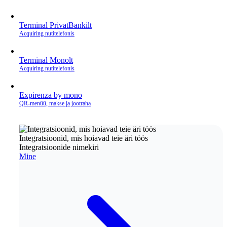
Terminal PrivatBankilt
Acquiring nutitelefonis
Terminal Monolt
Acquiring nutitelefonis
Expirenza by mono
QR‑menüü, makse ja jootraha
Integratsioonid, mis hoiavad teie äri töös
Integratsioonide nimekiri
Mine