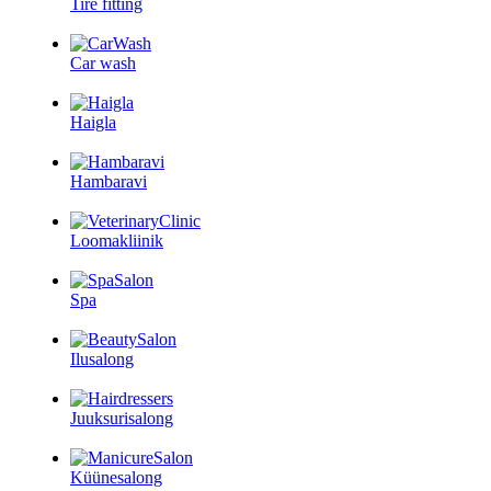
Tire fitting
Car wash
Haigla
Hambaravi
Loomakliinik
Spa
Ilusalong
Juuksurisalong
Küünesalong