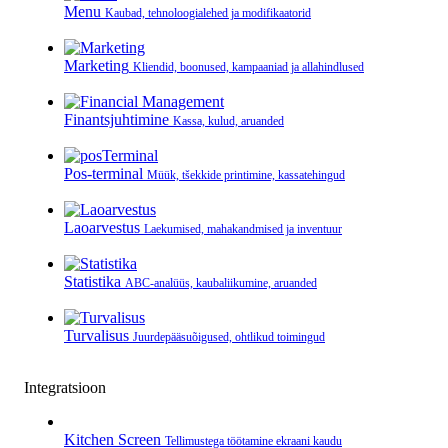
Menu
Kaubad, tehnoloogialehed ja modifikaatorid
Marketing
Kliendid, boonused, kampaaniad ja allahindlused
Finantsjuhtimine
Kassa, kulud, aruanded
Pos-terminal
Müük, tšekkide printimine, kassatehingud
Laoarvestus
Laekumised, mahakandmised ja inventuur
Statistika
ABC-analüüs, kaubaliikumine, aruanded
Turvalisus
Juurdepääsuõigused, ohtlikud toimingud
Integratsioon
Kitchen Screen
Tellimustega töötamine ekraani kaudu