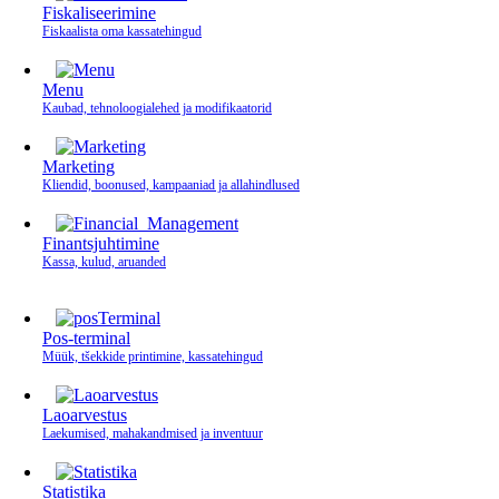
Fiskaliseerimine
Fiskaalista oma kassatehingud
Menu
Kaubad, tehnoloogialehed ja modifikaatorid
Marketing
Kliendid, boonused, kampaaniad ja allahindlused
Finantsjuhtimine
Kassa, kulud, aruanded
Pos-terminal
Müük, tšekkide printimine, kassatehingud
Laoarvestus
Laekumised, mahakandmised ja inventuur
Statistika