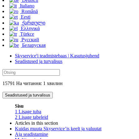
Deutsch
Italiano
Română
Eesti
ქართული
Ελληνικά
Türkçe
Русский
Беларуская
Skyservice'i teadmistebaas | Kasutusjuhend
Seadistused ja turvalisus
15791 На читання: 1 хвилин
Seadistused ja turvalisus
Sisu
1
Lisage tuba
2
Lisage tabeleid
Articles in this section
Kuidas muuta Skyservice’is keelt ja valuutat
Aja seadistamine