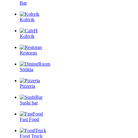
Bar
Kohvik
Kohvik
Restoran
Söökla
Pizzeria
Sushi bar
Fast Food
Food Truck