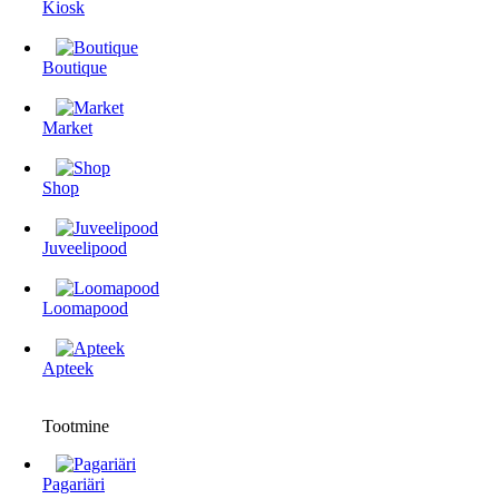
Kiosk
Boutique
Market
Shop
Juveelipood
Loomapood
Apteek
Tootmine
Pagariäri