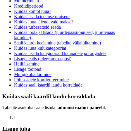
Multiterminal
Krediidiperiood
Kuidas kontot luua?
Kuidas lisada teenuse protsent
Kuidas luua täiendavaid makse?
Kuidas turbesätteid seada
Kuidas töötajat lisada (juurdepääsuõigused, juurdepääs
ladudele)
Saali kaardi keelamine (tabelite väljalülitamine)
Kuidas luua kulukategooriat
Kuidas lisada kategooriaid kaupadele ja roogadele
Lisage teatis (telegramm / post)
Halli lisamine
Lisage töötoad
Müügikoha loomine
Põhiseadete konfigureerimine
Kuidas saali kaardil laudu korraldada
Kuidas saali kaardil laudu korraldada
Tabelite asukoha saate lisada
administraatori paneelil
:
I
Lisage tuba