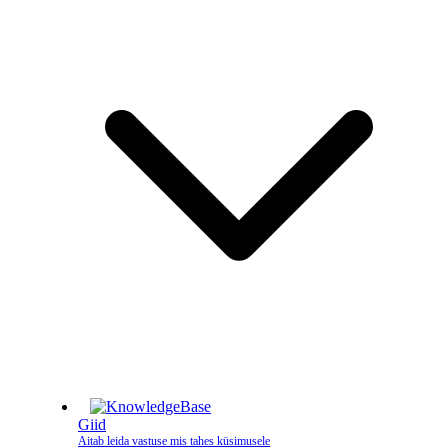
Giid
Aitab leida vastuse mis tahes küsimusele