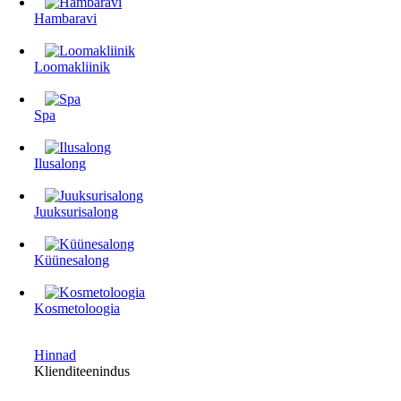
Hambaravi
Loomakliinik
Spa
Ilusalong
Juuksurisalong
Küünesalong
Kosmetoloogia
Hinnad
Klienditeenindus