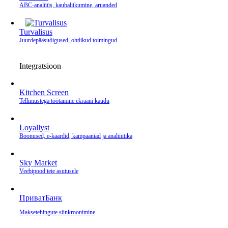
ABC-analüüs, kaubaliikumine, aruanded
Turvalisus
Juurdepääsuõigused, ohtlikud toimingud
Integratsioon
Kitchen Screen
Tellimustega töötamine ekraani kaudu
Loyallyst
Boonused, e‑kaardid, kampaaniad ja analüütika
Sky Market
Veebipood teie asutusele
ПриватБанк
Makse­tehingute sünkroonimine