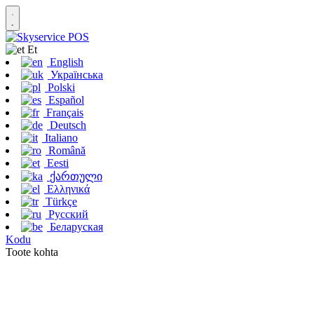
Et
English
Українська
Polski
Español
Français
Deutsch
Italiano
Română
Eesti
ქართული
Ελληνικά
Türkçe
Русский
Беларуская
Kodu
Toote kohta