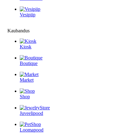
Vesipiip
Kaubandus
Kiosk
Boutique
Market
Shop
Juveelipood
Loomapood