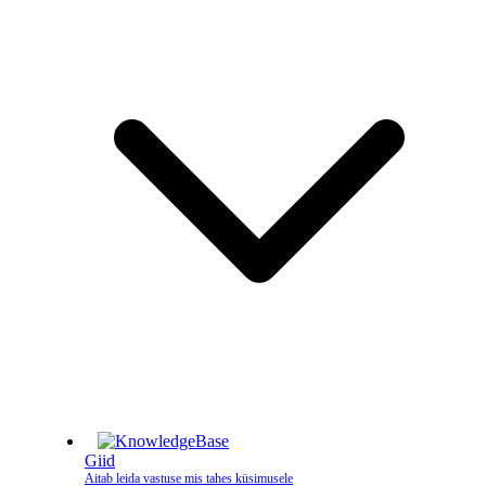
Giid
Aitab leida vastuse mis tahes küsimusele