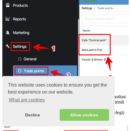
This website uses cookies to ensure you get the
best experience on our website.
Valige, kas vajate programmi sisenemisel
PIN-koodi
taotlust
What are cookies
Kui konfiguratsioon on “
Jah
” – programm ei kuva kliendi
akent posterminalis
Sisesta unikaalne parool
kapten paroolid
(ei ütle kellelegi)
Decline
Allow cookies
Klõpsake nuppu
Salvesta