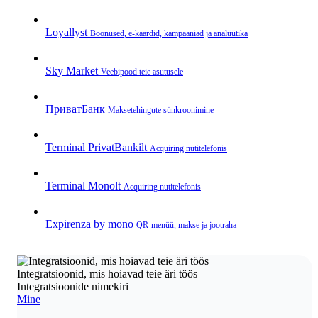
Loyallyst
Boonused, e‑kaardid, kampaaniad ja analüütika
Sky Market
Veebipood teie asutusele
ПриватБанк
Makse­tehingute sünkroonimine
Terminal PrivatBankilt
Acquiring nutitelefonis
Terminal Monolt
Acquiring nutitelefonis
Expirenza by mono
QR‑menüü, makse ja jootraha
Integratsioonid, mis hoiavad teie äri töös
Integratsioonide nimekiri
Mine