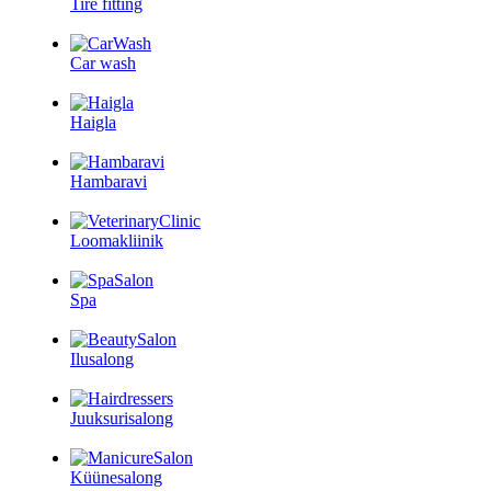
Tire fitting
Car wash
Haigla
Hambaravi
Loomakliinik
Spa
Ilusalong
Juuksurisalong
Küünesalong