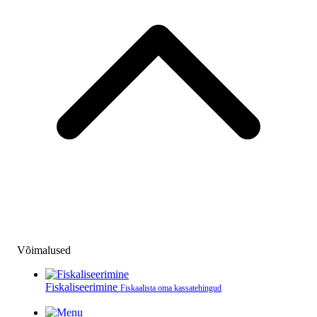
Võimalused
Fiskaliseerimine
Fiskaalista oma kassatehingud