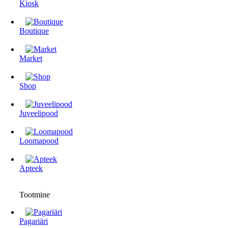
Kiosk
Boutique
Market
Shop
Juveelipood
Loomapood
Apteek
Tootmine
Pagariäri