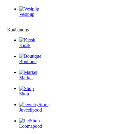
Vesipiip
Kaubandus
Kiosk
Boutique
Market
Shop
Juveelipood
Loomapood