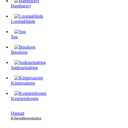
Hambaravi
Loomakliinik
Spa
Ilusalong
Juuksurisalong
Küünesalong
Kosmetoloogia
Hinnad
Klienditeenindus