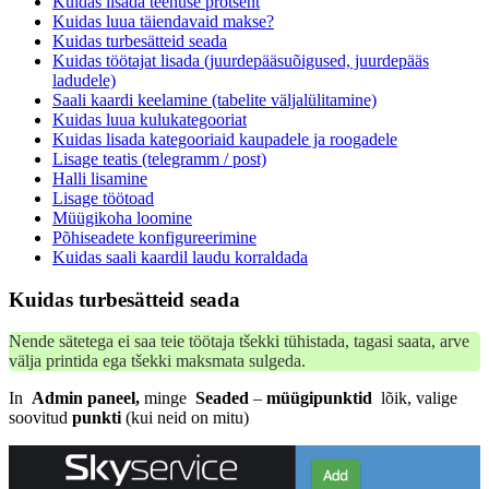
Kuidas lisada teenuse protsent
Kuidas luua täiendavaid makse?
Kuidas turbesätteid seada
Kuidas töötajat lisada (juurdepääsuõigused, juurdepääs
ladudele)
Saali kaardi keelamine (tabelite väljalülitamine)
Kuidas luua kulukategooriat
Kuidas lisada kategooriaid kaupadele ja roogadele
Lisage teatis (telegramm / post)
Halli lisamine
Lisage töötoad
Müügikoha loomine
Põhiseadete konfigureerimine
Kuidas saali kaardil laudu korraldada
Kuidas turbesätteid seada
Nende sätetega ei saa teie töötaja tšekki tühistada, tagasi saata, arve
välja printida ega tšekki maksmata sulgeda.
In
Admin paneel,
minge
Seaded
–
müügipunktid
lõik, valige
soovitud
punkti
(kui neid on mitu)