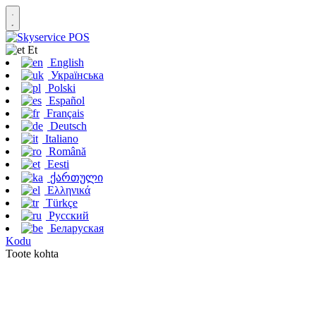
Et
English
Українська
Polski
Español
Français
Deutsch
Italiano
Română
Eesti
ქართული
Ελληνικά
Türkçe
Русский
Беларуская
Kodu
Toote kohta