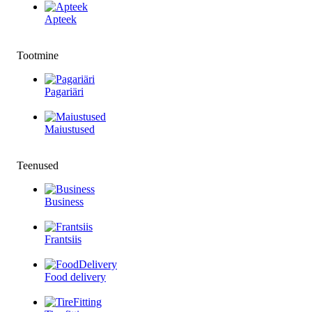
Apteek
Tootmine
Pagariäri
Maiustused
Teenused
Business
Frantsiis
Food delivery