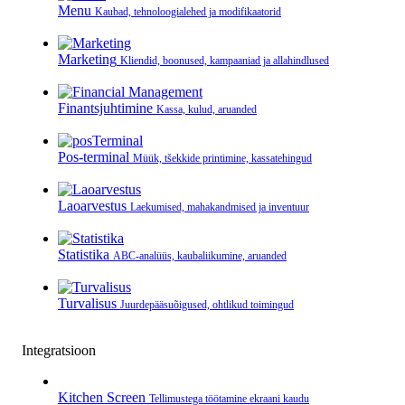
Menu
Kaubad, tehnoloogialehed ja modifikaatorid
Marketing
Kliendid, boonused, kampaaniad ja allahindlused
Finantsjuhtimine
Kassa, kulud, aruanded
Pos-terminal
Müük, tšekkide printimine, kassatehingud
Laoarvestus
Laekumised, mahakandmised ja inventuur
Statistika
ABC-analüüs, kaubaliikumine, aruanded
Turvalisus
Juurdepääsuõigused, ohtlikud toimingud
Integratsioon
Kitchen Screen
Tellimustega töötamine ekraani kaudu