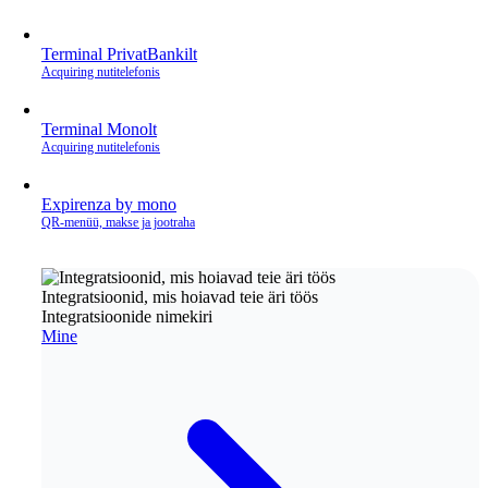
Terminal PrivatBankilt
Acquiring nutitelefonis
Terminal Monolt
Acquiring nutitelefonis
Expirenza by mono
QR‑menüü, makse ja jootraha
Integratsioonid, mis hoiavad teie äri töös
Integratsioonide nimekiri
Mine