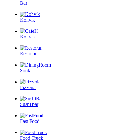
Bar
Kohvik
Kohvik
Restoran
Söökla
Pizzeria
Sushi bar
Fast Food
Food Truck