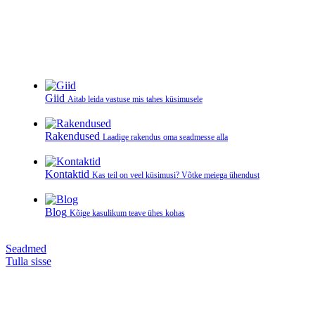
Giid
Aitab leida vastuse mis tahes küsimusele
Rakendused
Laadige rakendus oma seadmesse alla
Kontaktid
Kas teil on veel küsimusi? Võtke meiega ühendust
Blog
Kõige kasulikum teave ühes kohas
Seadmed
Tulla sisse