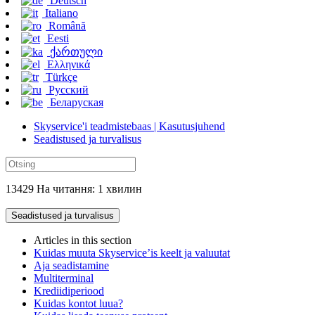
Deutsch
Italiano
Română
Eesti
ქართული
Ελληνικά
Türkçe
Русский
Беларуская
Skyservice'i teadmistebaas | Kasutusjuhend
Seadistused ja turvalisus
13429 На читання: 1 хвилин
Seadistused ja turvalisus
Articles in this section
Kuidas muuta Skyservice’is keelt ja valuutat
Aja seadistamine
Multiterminal
Krediidiperiood
Kuidas kontot luua?