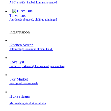
ABC-analüüs, kaubaliikumine, aruanded
Turvalisus
Juurdepääsuõigused, ohtlikud toimingud
Integratsioon
Kitchen Screen
Tellimustega töötamine ekraani kaudu
Loyallyst
Boonused, e‑kaardid, kampaaniad ja analüütika
Sky Market
Veebipood teie asutusele
ПриватБанк
Makse­tehingute sünkroonimine