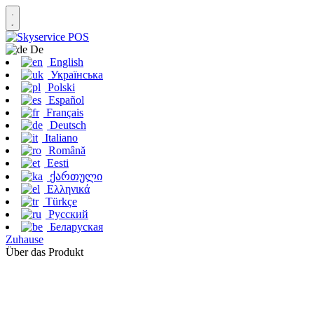
De
English
Українська
Polski
Español
Français
Deutsch
Italiano
Română
Eesti
ქართული
Ελληνικά
Türkçe
Русский
Беларуская
Zuhause
Über das Produkt