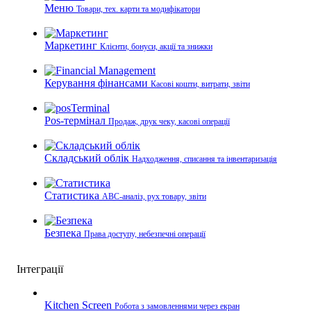
Меню
Товари, тех. карти та модифікатори
Маркетинг
Клієнти, бонуси, акції та знижки
Керування фінансами
Касові кошти, витрати, звіти
Pos-термінал
Продаж, друк чеку, касові операції
Складський облік
Надходження, списання та інвентаризація
Статистика
ABC-аналіз, рух товару, звіти
Безпека
Права доступу, небезпечні операції
Інтеграції
Kitchen Screen
Робота з замовленнями через екран