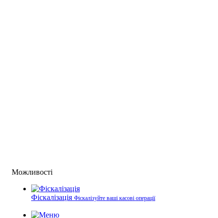
Можливості
Фіскалізація
Фіскалізуйте ваші касові операції