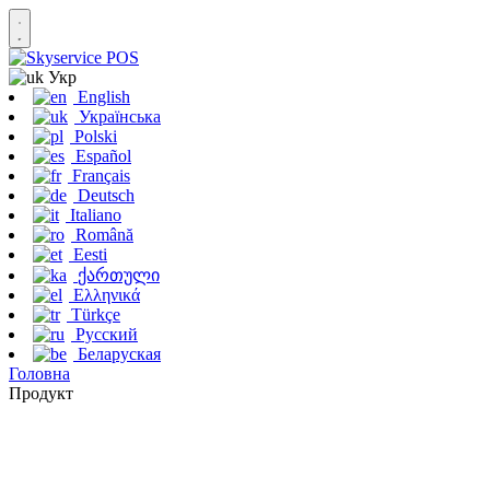
Укр
English
Українська
Polski
Español
Français
Deutsch
Italiano
Română
Eesti
ქართული
Ελληνικά
Türkçe
Русский
Беларуская
Головна
Продукт