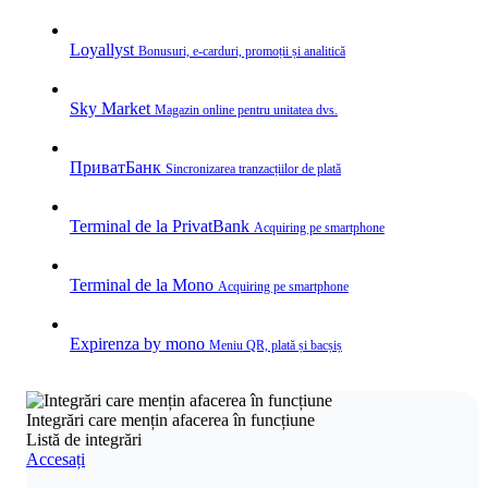
Loyallyst
Bonusuri, e‑carduri, promoții și analitică
Sky Market
Magazin online pentru unitatea dvs.
ПриватБанк
Sincronizarea tranzacțiilor de plată
Terminal de la PrivatBank
Acquiring pe smartphone
Terminal de la Mono
Acquiring pe smartphone
Expirenza by mono
Meniu QR, plată și bacșiș
Integrări care mențin afacerea în funcțiune
Listă de integrări
Accesați