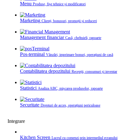
Menu
Produse, fișe tehnice și modificatori
Marketing
Clienți, bonusuri, promoții și reduceri
Management financiar
Casă, cheltuieli, rapoarte
Pos-terminal
Vânzări, imprimare bonuri, operațiuni de casă
Contabilitatea depozitului
Recepții, consumuri și inventar
Statistici
Analiza ABC, mișcarea produselor, rapoarte
Securitate
Drepturi de acces, operațiuni periculoase
Integrare
Kitchen Screen
Lucrul cu comenzi prin intermediul ecranului