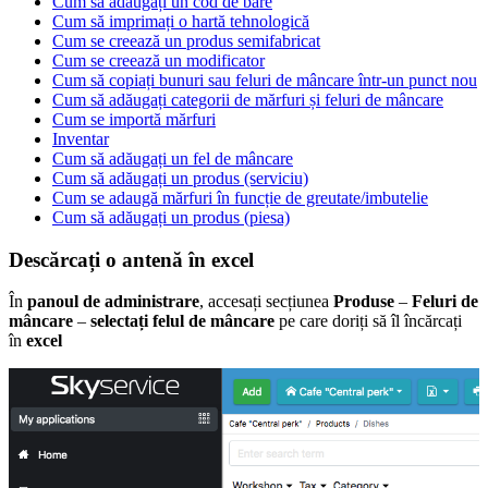
Cum să adăugați un cod de bare
Cum să imprimați o hartă tehnologică
Cum se creează un produs semifabricat
Cum se creează un modificator
Cum să copiați bunuri sau feluri de mâncare într-un punct nou
Cum să adăugați categorii de mărfuri și feluri de mâncare
Cum se importă mărfuri
Inventar
Cum să adăugați un fel de mâncare
Cum să adăugați un produs (serviciu)
Cum se adaugă mărfuri în funcție de greutate/imbutelie
Cum să adăugați un produs (piesa)
Descărcați o antenă în excel
În
panoul de administrare
, accesați secțiunea
Produse
–
Feluri de
mâncare
–
selectați felul de mâncare
pe care doriți să îl încărcați
în
excel