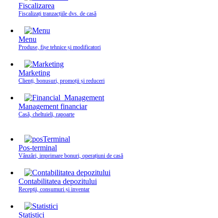
Fiscalizarea
Fiscalizați tranzacțiile dvs. de casă
Menu
Produse, fișe tehnice și modificatori
Marketing
Clienți, bonusuri, promoții și reduceri
Management financiar
Casă, cheltuieli, rapoarte
Pos-terminal
Vânzări, imprimare bonuri, operațiuni de casă
Contabilitatea depozitului
Recepții, consumuri și inventar
Statistici