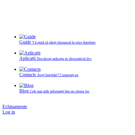
Guide
Vă ajută să găsiți răspunsul la orice întrebare
Aplicații
Descărcați aplicația pe dispozitivul dvs
Contacts
Aveți întrebări? Contactați‑ne
Blog
Cele mai utile informații într-un singur loc
Echipamente
Log in