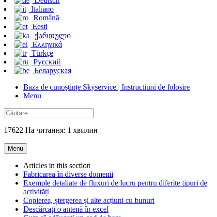
Deutsch
Italiano
Română
Eesti
ქართული
Ελληνικά
Türkçe
Русский
Беларуская
Baza de cunoștințe Skyservice | Instructiuni de folosire
Menu
17622 На читання: 1 хвилин
Menu
Articles in this section
Fabricarea în diverse domenii
Exemple detaliate de fluxuri de lucru pentru diferite tipuri de
activități
Copierea, ștergerea și alte acțiuni cu bunuri
Descărcați o antenă în excel