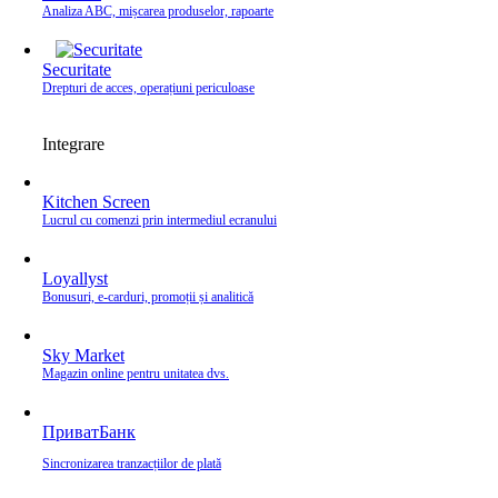
Analiza ABC, mișcarea produselor, rapoarte
Securitate
Drepturi de acces, operațiuni periculoase
Integrare
Kitchen Screen
Lucrul cu comenzi prin intermediul ecranului
Loyallyst
Bonusuri, e‑carduri, promoții și analitică
Sky Market
Magazin online pentru unitatea dvs.
ПриватБанк
Sincronizarea tranzacțiilor de plată