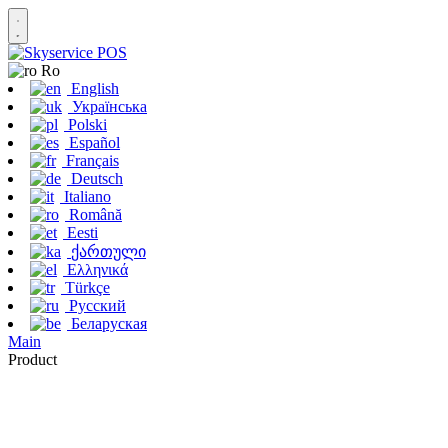
Ro
English
Українська
Polski
Español
Français
Deutsch
Italiano
Română
Eesti
ქართული
Ελληνικά
Türkçe
Русский
Беларуская
Main
Product