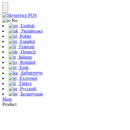
Ro
English
Українська
Polski
Español
Français
Deutsch
Italiano
Română
Eesti
ქართული
Ελληνικά
Türkçe
Русский
Беларуская
Main
Product