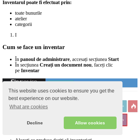
Inventarul poate fi efectuat prin:
toate bunurile
atelier
categorii
I
Cum se face un inventar
În
panoul de administrare
, accesați secțiunea
Start
În secțiunea
Creați un document nou
, faceți clic
pe
Inventar
This website uses cookies to ensure you get the
best experience on our website.
What are cookies
Decline
Allow cookies