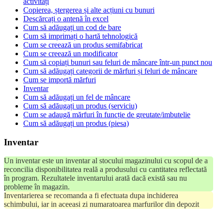
activități
Copierea, ștergerea și alte acțiuni cu bunuri
Descărcați o antenă în excel
Cum să adăugați un cod de bare
Cum să imprimați o hartă tehnologică
Cum se creează un produs semifabricat
Cum se creează un modificator
Cum să copiați bunuri sau feluri de mâncare într-un punct nou
Cum să adăugați categorii de mărfuri și feluri de mâncare
Cum se importă mărfuri
Inventar
Cum să adăugați un fel de mâncare
Cum să adăugați un produs (serviciu)
Cum se adaugă mărfuri în funcție de greutate/imbutelie
Cum să adăugați un produs (piesa)
Inventar
Un inventar este un inventar al stocului magazinului cu scopul de a
reconcilia disponibilitatea reală a produsului cu cantitatea reflectată
în program. Rezultatele inventarului arată dacă există sau nu
probleme în magazin.
Inventarierea se recomanda a fi efectuata dupa inchiderea
schimbului, iar in aceeasi zi numaratoarea marfurilor din depozit