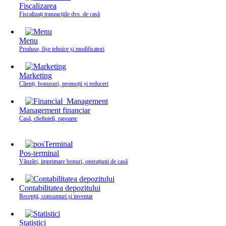
Fiscalizarea
Fiscalizați tranzacțiile dvs. de casă
Menu
Produse, fișe tehnice și modificatori
Marketing
Clienți, bonusuri, promoții și reduceri
Management financiar
Casă, cheltuieli, rapoarte
Pos-terminal
Vânzări, imprimare bonuri, operațiuni de casă
Contabilitatea depozitului
Recepții, consumuri și inventar
Statistici