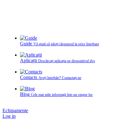
Guide
Vă ajută să găsiți răspunsul la orice întrebare
Aplicații
Descărcați aplicația pe dispozitivul dvs
Contacts
Aveți întrebări? Contactați‑ne
Blog
Cele mai utile informații într-un singur loc
Echipamente
Log in