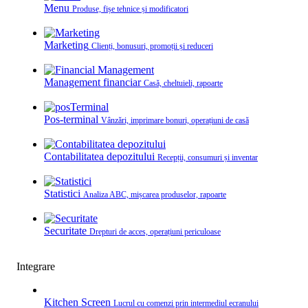
Menu
Produse, fișe tehnice și modificatori
Marketing
Clienți, bonusuri, promoții și reduceri
Management financiar
Casă, cheltuieli, rapoarte
Pos-terminal
Vânzări, imprimare bonuri, operațiuni de casă
Contabilitatea depozitului
Recepții, consumuri și inventar
Statistici
Analiza ABC, mișcarea produselor, rapoarte
Securitate
Drepturi de acces, operațiuni periculoase
Integrare
Kitchen Screen
Lucrul cu comenzi prin intermediul ecranului