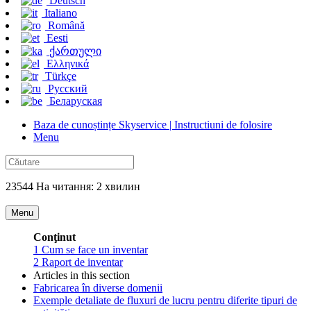
Deutsch
Italiano
Română
Eesti
ქართული
Ελληνικά
Türkçe
Русский
Беларуская
Baza de cunoștințe Skyservice | Instructiuni de folosire
Menu
23544 На читання: 2 хвилин
Menu
Conţinut
1
Cum se face un inventar
2
Raport de inventar
Articles in this section
Fabricarea în diverse domenii
Exemple detaliate de fluxuri de lucru pentru diferite tipuri de