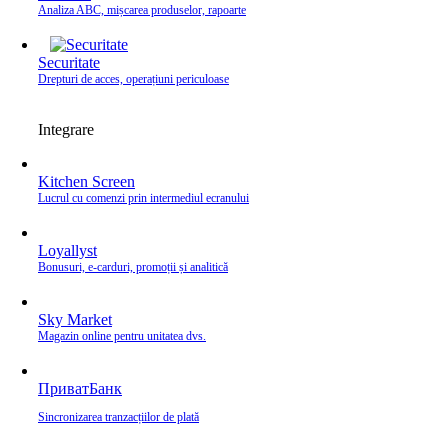
Analiza ABC, mișcarea produselor, rapoarte
Securitate
Drepturi de acces, operațiuni periculoase
Integrare
Kitchen Screen
Lucrul cu comenzi prin intermediul ecranului
Loyallyst
Bonusuri, e‑carduri, promoții și analitică
Sky Market
Magazin online pentru unitatea dvs.
ПриватБанк
Sincronizarea tranzacțiilor de plată