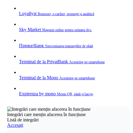
Loyallyst
Bonusuri, e‑carduri, promoții și analitică
Sky Market
Magazin online pentru unitatea dvs.
ПриватБанк
Sincronizarea tranzacțiilor de plată
Terminal de la PrivatBank
Acquiring pe smartphone
Terminal de la Mono
Acquiring pe smartphone
Expirenza by mono
Meniu QR, plată și bacșiș
Integrări care mențin afacerea în funcțiune
Listă de integrări
Accesați