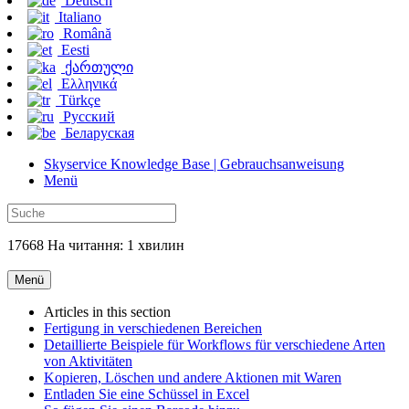
Deutsch
Italiano
Română
Eesti
ქართული
Ελληνικά
Türkçe
Русский
Беларуская
Skyservice Knowledge Base | Gebrauchsanweisung
Menü
17668 На читання: 1 хвилин
Menü
Articles in this section
Fertigung in verschiedenen Bereichen
Detaillierte Beispiele für Workflows für verschiedene Arten
von Aktivitäten
Kopieren, Löschen und andere Aktionen mit Waren
Entladen Sie eine Schüssel in Excel