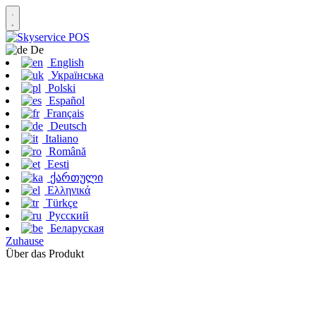
De
English
Українська
Polski
Español
Français
Deutsch
Italiano
Română
Eesti
ქართული
Ελληνικά
Türkçe
Русский
Беларуская
Zuhause
Über das Produkt