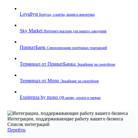
Loyallyst
Бонусы, э‑карты, акции и аналитика
Sky Market
Интернет‑магазин для вашего заведения
ПриватБанк
Синхронизация платёжных транзакций
Терминал от ПриватБанка
Эквайринг на смартфоне
Терминал от Mono
Эквайринг на смартфоне
Expirenza by mono
QR‑меню, оплата и чаевые
Интеграции, поддерживающие работу вашего бизнеса
Список интеграций
Перейти