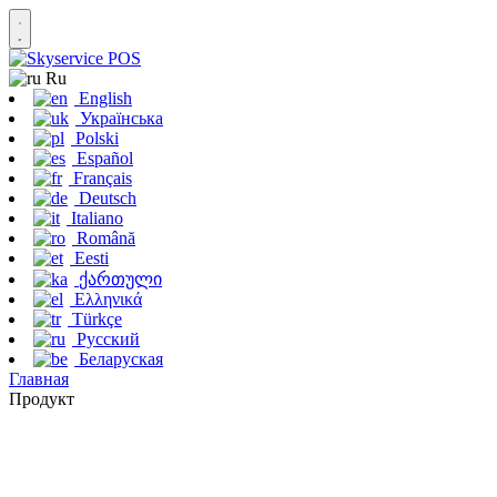
Ru
English
Українська
Polski
Español
Français
Deutsch
Italiano
Română
Eesti
ქართული
Ελληνικά
Türkçe
Русский
Беларуская
Главная
Продукт