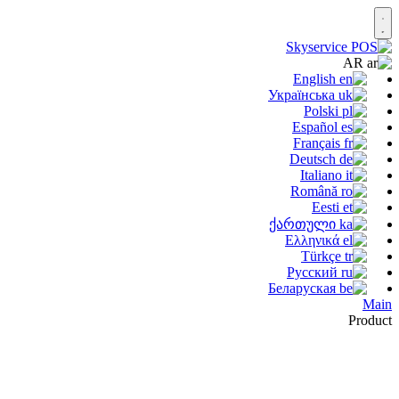
AR
English
Українська
Polski
Español
Français
Deutsch
Italiano
Română
Eesti
ქართული
Ελληνικά
Türkçe
Русский
Беларуская
Main
Product