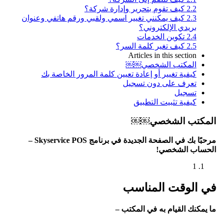
2.2
كيف تقوم بتحرير وإدارة شركة؟
2.3
كيف يمكنني تغيير اسمي ولقبي ورقم هاتفي وعنوان
بريدي الإلكتروني؟
2.4
تكوين الخدمات
2.5
كيف تغير كلمة السر؟
Articles in this section
المكتب الشخصي￼￼
كيفية تغيير أو إعادة تعيين كلمة المرور الخاصة بك
تعرف على دون تسجيل
تسجيل
كيفية تثبيت التطبيق
المكتب الشخصي￼￼
مرحبًا بك في الصفحة الجديدة في برنامج Skyservice POS –
الحساب الشخصي!
1
في الوقت المناسب
ما يمكنك القيام به في المكتب –