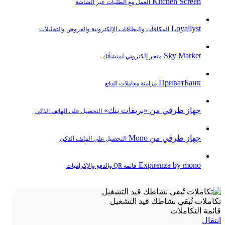
Kitchen Screen
العمل مع الطلبات عبر الشاشة
Loyallyst
المكافآت والبطاقات الإلكترونية والعروض والتحليلات
Sky Market
متجر إلكتروني لمنشأتك
ПриватБанк
مزامنة معاملات الدفع
جهاز طرفي من «بريفات بنك»
التحصيل على الهاتف الذكي
جهاز طرفي من Mono
التحصيل على الهاتف الذكي
Expirenza by mono
قائمة QR والدفع والإكراميات
تكاملات تُبقي نشاطك قيد التشغيل
قائمة التكاملات
انتقال