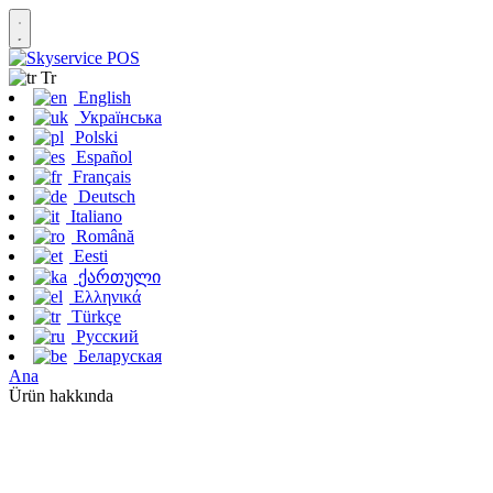
Tr
English
Українська
Polski
Español
Français
Deutsch
Italiano
Română
Eesti
ქართული
Ελληνικά
Türkçe
Русский
Беларуская
Ana
Ürün hakkında