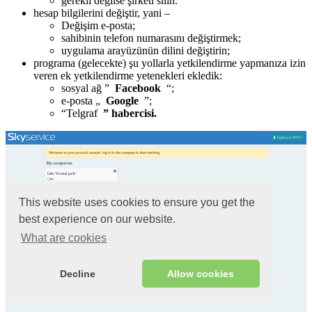
gerekli değilse şirketi silin.
hesap bilgilerini değiştir, yani –
Değişim e-posta;
sahibinin telefon numarasını değiştirmek;
uygulama arayüzünün dilini değiştirin;
programa (gelecekte) şu yollarla yetkilendirme yapmanıza izin
veren ek yetkilendirme yetenekleri ekledik:
sosyal ağ ”
Facebook
“;
e-posta „
Google
”;
“Telgraf
” habercisi.
This website uses cookies to ensure you get the
best experience on our website.
What are cookies
Decline
Allow cookies