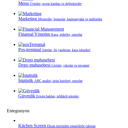
Menu
Ürünler, reçete kartları ve değiştiriciler
Marketing
Müşteriler, bonuslar, kampanyalar ve indirimler
Finansal Yönetim
Kasa, giderler, raporlar
Pos-terminal
Satışlar, fiş yazdırma, kasa işlemleri
Depo muhasebesi
Girişler, çıkışlar ve envanter
İstatistik
ABC analizi, ürün hareketi, raporlar
Güvenlik
Erişim hakları, tehlikeli işlemler
Entegrasyon
Kitchen Screen
Ekran üzerinden siparişlerle çalışma