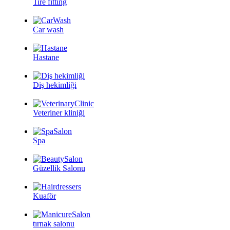
Tire fitting
Car wash
Hastane
Diş hekimliği
Veteriner kliniği
Spa
Güzellik Salonu
Kuaför
tırnak salonu