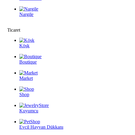
Nargile
Ticaret
Köşk
Boutique
Market
Shop
Kuyumcu
Evcil Hayvan Dükkanı