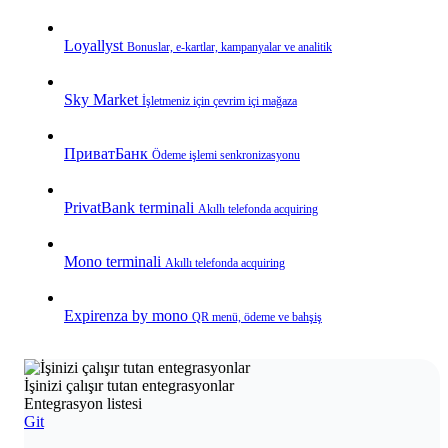
Loyallyst
Bonuslar, e‑kartlar, kampanyalar ve analitik
Sky Market
İşletmeniz için çevrim içi mağaza
ПриватБанк
Ödeme işlemi senkronizasyonu
PrivatBank terminali
Akıllı telefonda acquiring
Mono terminali
Akıllı telefonda acquiring
Expirenza by mono
QR menü, ödeme ve bahşiş
İşinizi çalışır tutan entegrasyonlar
Entegrasyon listesi
Git