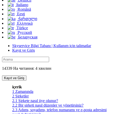
Deutsch
Italiano
Română
Eesti
ქართული
Ελληνικά
Türkçe
Русский
Беларуская
Skyservice Bilgi Tabanı | Kullanım için talimatlar
Kayıt ve Giriş
14339 На читання: 4 хвилин
Kayıt ve Giriş
içerik
1
Zamanında
2
Şirketler
2.1
Şirkete nasıl üye olunur?
2.2
Bir şirketi nasıl düzenler ve yönetirsiniz?
2.3
Adımı, soyadımı, telefon numaramı ve e-posta adresimi