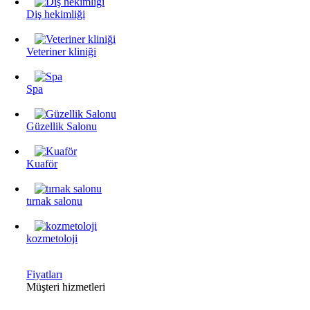
Diş hekimliği
Veteriner kliniği
Spa
Güzellik Salonu
Kuaför
tırnak salonu
kozmetoloji
Fiyatları
Müşteri hizmetleri