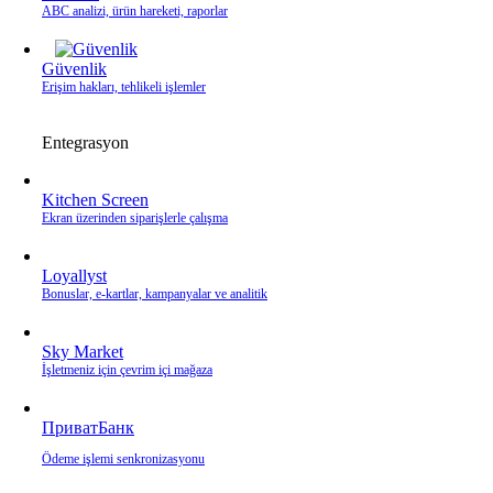
ABC analizi, ürün hareketi, raporlar
Güvenlik
Erişim hakları, tehlikeli işlemler
Entegrasyon
Kitchen Screen
Ekran üzerinden siparişlerle çalışma
Loyallyst
Bonuslar, e‑kartlar, kampanyalar ve analitik
Sky Market
İşletmeniz için çevrim içi mağaza
ПриватБанк
Ödeme işlemi senkronizasyonu