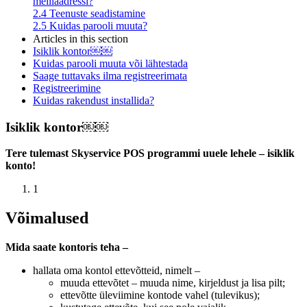
meiliaadressi?
2.4
Teenuste seadistamine
2.5
Kuidas parooli muuta?
Articles in this section
Isiklik kontor￼￼
Kuidas parooli muuta või lähtestada
Saage tuttavaks ilma registreerimata
Registreerimine
Kuidas rakendust installida?
Isiklik kontor￼￼
Tere tulemast Skyservice POS programmi uuele lehele – isiklik
konto!
1
Võimalused
Mida saate kontoris teha –
hallata oma kontol ettevõtteid, nimelt –
muuda ettevõtet – muuda nime, kirjeldust ja lisa pilt;
ettevõtte üleviimine kontode vahel (tulevikus);