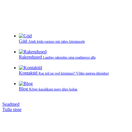
Giid
Aitab leida vastuse mis tahes küsimusele
Rakendused
Laadige rakendus oma seadmesse alla
Kontaktid
Kas teil on veel küsimusi? Võtke meiega ühendust
Blog
Kõige kasulikum teave ühes kohas
Seadmed
Tulla sisse