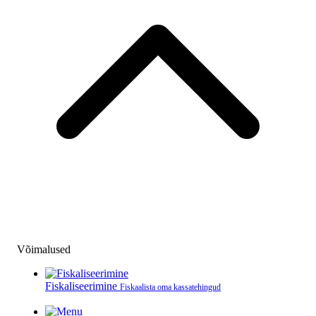
Võimalused
Fiskaliseerimine
Fiskaalista oma kassatehingud