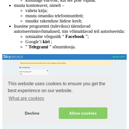
kustutage ettevõte, kui see pole vajalik.
muuta kontoteavet, nimelt –
vaheta kirja;
muuta omaniku telefoninumbrit;
muutke rakenduse liidese keelt;
lisasime programmi (tulevikus) täiendavad
autoriseerimisvõimalused, mis võimaldavad teil autoriseerida:
sotsiaalne võrgustik “
Facebook
”;
Google’i
kiri
;
”
Telegrami
” sõnumitooja.
This website uses cookies to ensure you get the
best experience on our website.
What are cookies
Decline
Allow cookies