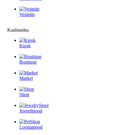
Vesipiip
Kaubandus
Kiosk
Boutique
Market
Shop
Juveelipood
Loomapood