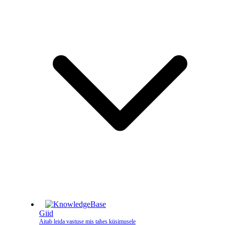
Giid
Aitab leida vastuse mis tahes küsimusele