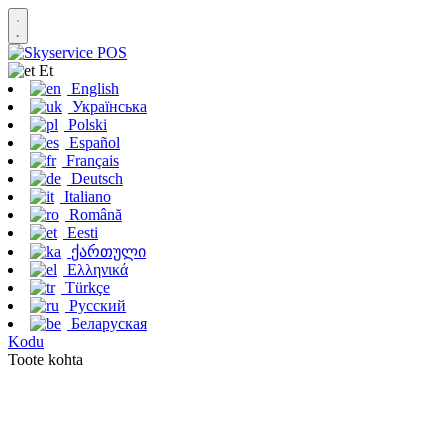
Et
English
Українська
Polski
Español
Français
Deutsch
Italiano
Română
Eesti
ქართული
Ελληνικά
Türkçe
Русский
Беларуская
Kodu
Toote kohta