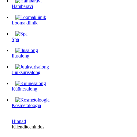
Hambaravi
Loomakliinik
Spa
Ilusalong
Juuksurisalong
Küünesalong
Kosmetoloogia
Hinnad
Klienditeenindus