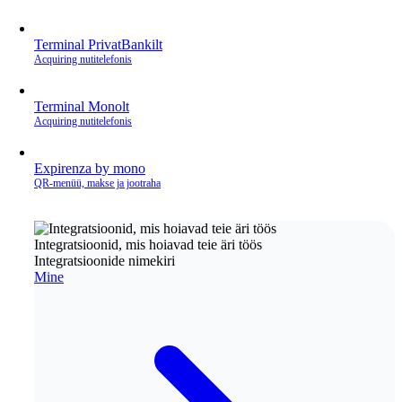
Terminal PrivatBankilt
Acquiring nutitelefonis
Terminal Monolt
Acquiring nutitelefonis
Expirenza by mono
QR‑menüü, makse ja jootraha
Integratsioonid, mis hoiavad teie äri töös
Integratsioonide nimekiri
Mine