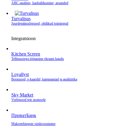
ABC-analüüs, kaubaliikumine, aruanded
Turvalisus
Juurdepääsuõigused, ohtlikud toimingud
Integratsioon
Kitchen Screen
Tellimustega töötamine ekraani kaudu
Loyallyst
Boonused, e‑kaardid, kampaaniad ja analüütika
Sky Market
Veebipood teie asutusele
ПриватБанк
Makse­tehingute sünkroonimine