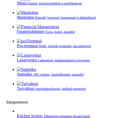
Menu
Kaubad, tehnoloogialehed ja modifikaatorid
Marketing
Kliendid, boonused, kampaaniad ja allahindlused
Finantsjuhtimine
Kassa, kulud, aruanded
Pos-terminal
Müük, tšekkide printimine, kassatehingud
Laoarvestus
Laekumised, mahakandmised ja inventuur
Statistika
ABC-analüüs, kaubaliikumine, aruanded
Turvalisus
Juurdepääsuõigused, ohtlikud toimingud
Integratsioon
Kitchen Screen
Tellimustega töötamine ekraani kaudu