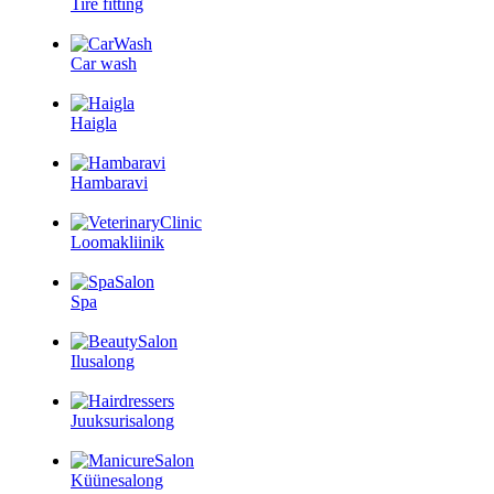
Tire fitting
Car wash
Haigla
Hambaravi
Loomakliinik
Spa
Ilusalong
Juuksurisalong
Küünesalong