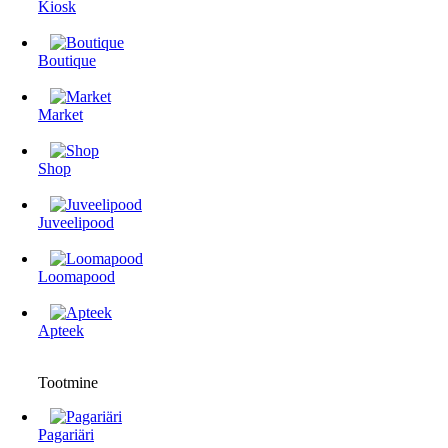
Kiosk
Boutique
Market
Shop
Juveelipood
Loomapood
Apteek
Tootmine
Pagariäri