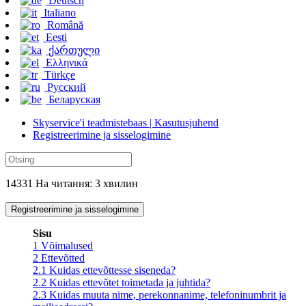
Deutsch
Italiano
Română
Eesti
ქართული
Ελληνικά
Türkçe
Русский
Беларуская
Skyservice'i teadmistebaas | Kasutusjuhend
Registreerimine ja sisselogimine
14331 На читання: 3 хвилин
Registreerimine ja sisselogimine
Sisu
1
Võimalused
2
Ettevõtted
2.1
Kuidas ettevõttesse siseneda?
2.2
Kuidas ettevõtet toimetada ja juhtida?
2.3
Kuidas muuta nime, perekonnanime, telefoninumbrit ja