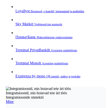
Loyallyst
Boonused, e‑kaardid, kampaaniad ja analüütika
Sky Market
Veebipood teie asutusele
ПриватБанк
Makse­tehingute sünkroonimine
Terminal PrivatBankilt
Acquiring nutitelefonis
Terminal Monolt
Acquiring nutitelefonis
Expirenza by mono
QR‑menüü, makse ja jootraha
Integratsioonid, mis hoiavad teie äri töös
Integratsioonide nimekiri
Mine