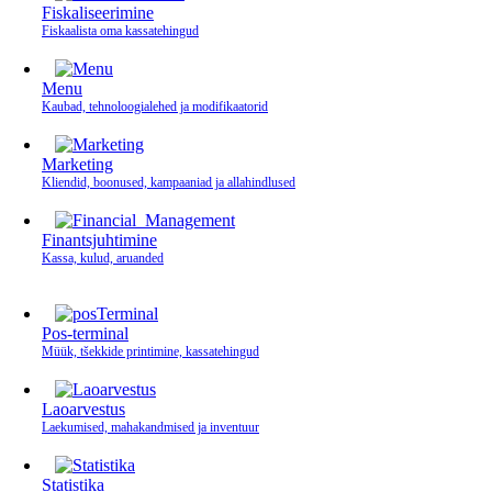
Fiskaliseerimine
Fiskaalista oma kassatehingud
Menu
Kaubad, tehnoloogialehed ja modifikaatorid
Marketing
Kliendid, boonused, kampaaniad ja allahindlused
Finantsjuhtimine
Kassa, kulud, aruanded
Pos-terminal
Müük, tšekkide printimine, kassatehingud
Laoarvestus
Laekumised, mahakandmised ja inventuur
Statistika