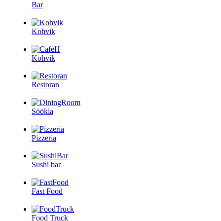
Bar
Kohvik
Kohvik
Restoran
Söökla
Pizzeria
Sushi bar
Fast Food
Food Truck