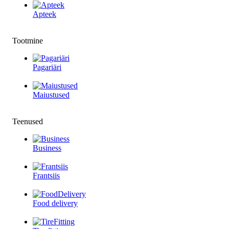
Apteek
Tootmine
Pagariäri
Maiustused
Teenused
Business
Frantsiis
Food delivery