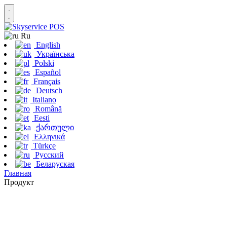
Ru
English
Українська
Polski
Español
Français
Deutsch
Italiano
Română
Eesti
ქართული
Ελληνικά
Türkçe
Русский
Беларуская
Главная
Продукт