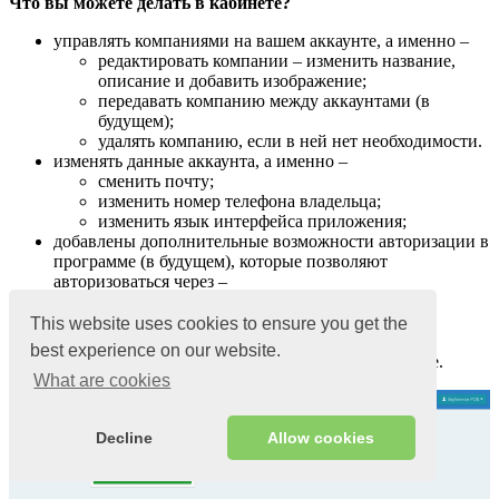
Что вы можете делать в кабинете?
управлять компаниями на вашем аккаунте, а именно –
редактировать компании – изменить название,
описание и добавить изображение;
передавать компанию между аккаунтами (в
будущем);
удалять компанию, если в ней нет необходимости.
изменять данные аккаунта, а именно –
сменить почту;
изменить номер телефона владельца;
изменить язык интерфейса приложения;
добавлены дополнительные возможности авторизации в
программе (в будущем), которые позволяют
авторизоваться через –
социальную сеть «
Facebook
«;
почту «
Google
«;
This website uses cookies to ensure you get the
мессенджер «
Telegram
«.
best experience on our website.
просматривать активные сессии в вашем аккаунте.
What are cookies
Decline
Allow cookies