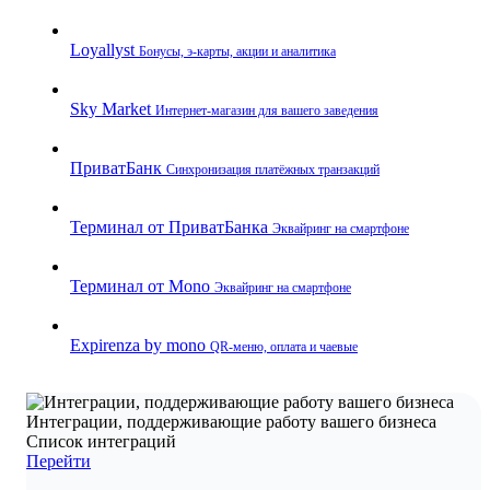
Loyallyst
Бонусы, э‑карты, акции и аналитика
Sky Market
Интернет‑магазин для вашего заведения
ПриватБанк
Синхронизация платёжных транзакций
Терминал от ПриватБанка
Эквайринг на смартфоне
Терминал от Mono
Эквайринг на смартфоне
Expirenza by mono
QR‑меню, оплата и чаевые
Интеграции, поддерживающие работу вашего бизнеса
Список интеграций
Перейти