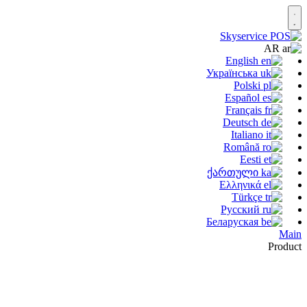
AR
English
Українська
Polski
Español
Français
Deutsch
Italiano
Română
Eesti
ქართული
Ελληνικά
Türkçe
Русский
Беларуская
Main
Product