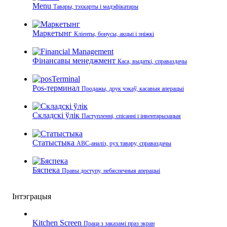
Menu
Тавары, тэхкарты і мадэфікатары
Маркетынг
Кліенты, бонусы, акцыі і зніжкі
Фінансавы менеджмент
Каса, выдаткі, справаздачы
Pos-терминал
Продажы, друк чэкаў, касавыя аперацыі
Складскі ўлік
Паступленні, спісанні і інвентарызацыя
Статыстыка
ABC-аналіз, рух тавару, справаздачы
Бяспека
Правы доступу, небяспечныя аперацыі
Інтэграцыя
Kitchen Screen
Праца з заказамі праз экран