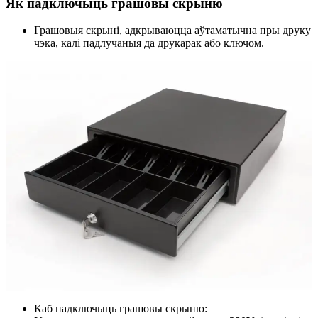
Як падключыць грашовы скрыню
Грашовыя скрыні, адкрываюцца аўтаматычна пры друку
чэка, калі падлучаныя да друкарак або ключом.
Каб падключыць грашовы скрыню: