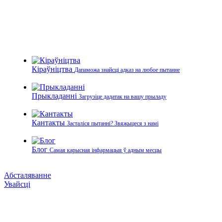
Кіраўніцтва
Дапаможа знайсці адказ на любое пытанне
Прыкладанні
Загрузіце дадатак на вашу прыладу
Кантакты
Засталіся пытанні? Звяжыцеся з намі
Блог
Самая карысная інфармацыя ў адным месцы
Абсталяванне
Увайсці