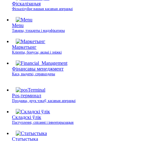
Фіскалізацыя
Фіскалізуйце вашыя касавыя аперацыі
Menu
Тавары, тэхкарты і мадэфікатары
Маркетынг
Кліенты, бонусы, акцыі і зніжкі
Фінансавы менеджмент
Каса, выдаткі, справаздачы
Pos-терминал
Продажы, друк чэкаў, касавыя аперацыі
Складскі ўлік
Паступленні, спісанні і інвентарызацыя
Статыстыка