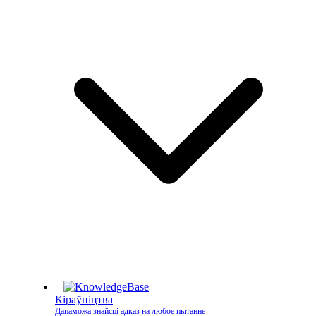
Кіраўніцтва
Дапаможа знайсці адказ на любое пытанне