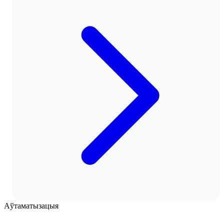
Аўтаматызацыя