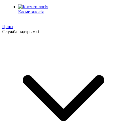
Касметалогія
Цэны
Служба падтрымкі