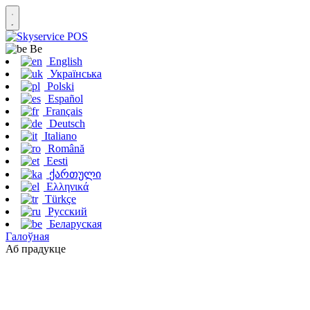
Be
English
Українська
Polski
Español
Français
Deutsch
Italiano
Română
Eesti
ქართული
Ελληνικά
Türkçe
Русский
Беларуская
Галоўная
Аб прадукце