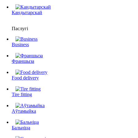
Кандытарскай
Паслугі
Business
Франшыза
Food delivery
Tire fitting
Аўтамыйка
Бальніца