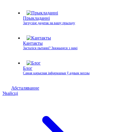
Прыкладанні
Загрузіце дадатак на вашу прыладу
Кантакты
Засталіся пытанні? Звяжыцеся з намі
Блог
Самая карысная інфармацыя ў адным месцы
Абсталяванне
Увайсці