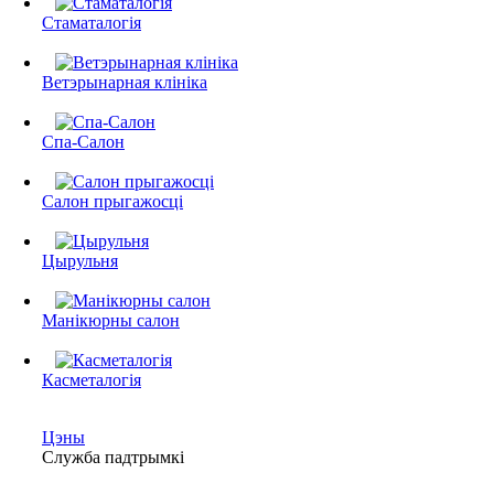
Стаматалогія
Ветэрынарная клініка
Спа-Салон
Салон прыгажосці
Цырульня
Манікюрны салон
Касметалогія
Цэны
Служба падтрымкі