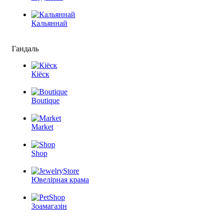
Кальяннай
Гандаль
Кіёск
Boutique
Market
Shop
Ювелірная крама
Зоамагазін