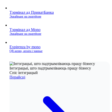
Тэрмінал ад ПриватБанка
Эквайрынг на смартфоне
Тэрмінал ад Mono
Эквайрынг на смартфоне
Expirenza by mono
QR‑меню, аплата і чаявые
Інтэграцыі, што падтрымліваюць працу бізнесу
Спіс інтэграцый
Перайсці