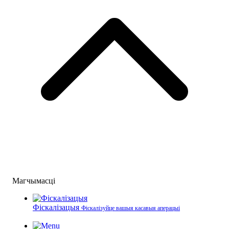
Магчымасці
Фіскалізацыя
Фіскалізуйце вашыя касавыя аперацыі