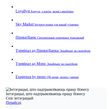
Loyallyst
Бонусы, э‑карты, акцыі і аналітыка
Sky Market
Інтэрнэт‑крама для вашай установы
ПриватБанк
Сінхранізацыя плацежных транзакцый
Тэрмінал ад ПриватБанка
Эквайрынг на смартфоне
Тэрмінал ад Mono
Эквайрынг на смартфоне
Expirenza by mono
QR‑меню, аплата і чаявые
Інтэграцыі, што падтрымліваюць працу бізнесу
Спіс інтэграцый
Перайсці