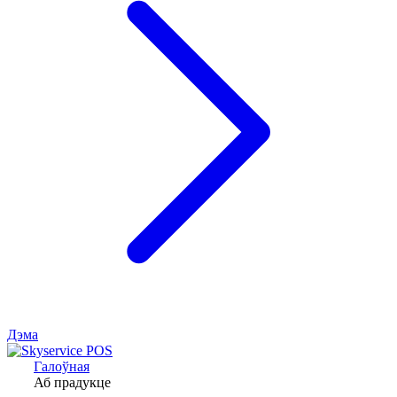
Дэма
Галоўная
Аб прадукце