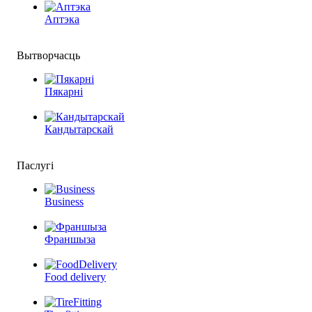
Аптэка
Вытворчасць
Пякарні
Кандытарскай
Паслугі
Business
Франшыза
Food delivery