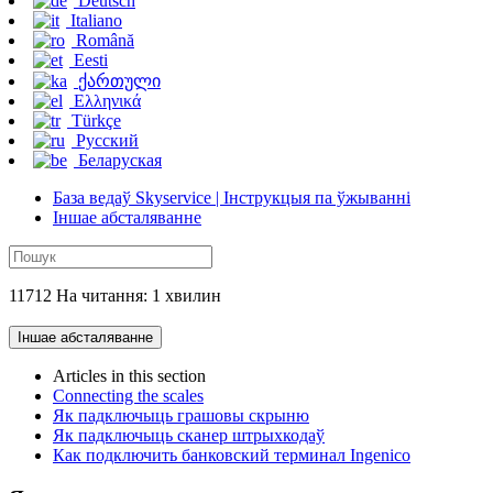
Deutsch
Italiano
Română
Eesti
ქართული
Ελληνικά
Türkçe
Русский
Беларуская
База ведаў Skyservice | Інструкцыя па ўжыванні
Іншае абсталяванне
11712 На читання: 1 хвилин
Іншае абсталяванне
Articles in this section
Connecting the scales
Як падключыць грашовы скрыню
Як падключыць сканер штрыхкодаў
Как подключить банковский терминал Ingenico