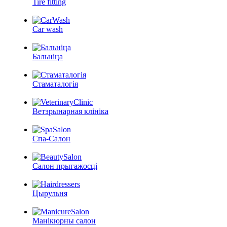
Tire fitting
Car wash
Бальніца
Стаматалогія
Ветэрынарная клініка
Спа-Салон
Салон прыгажосці
Цырульня
Манікюрны салон