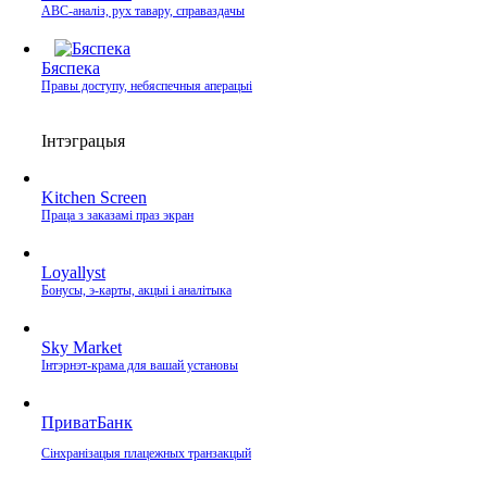
ABC-аналіз, рух тавару, справаздачы
Бяспека
Правы доступу, небяспечныя аперацыі
Інтэграцыя
Kitchen Screen
Праца з заказамі праз экран
Loyallyst
Бонусы, э‑карты, акцыі і аналітыка
Sky Market
Інтэрнэт‑крама для вашай установы
ПриватБанк
Сінхранізацыя плацежных транзакцый