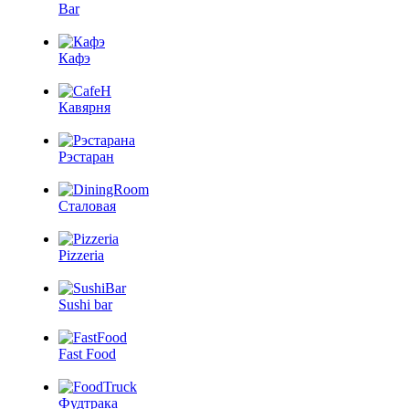
Bar
Кафэ
Кавярня
Рэстаран
Сталовая
Pizzeria
Sushi bar
Fast Food
Фудтрака