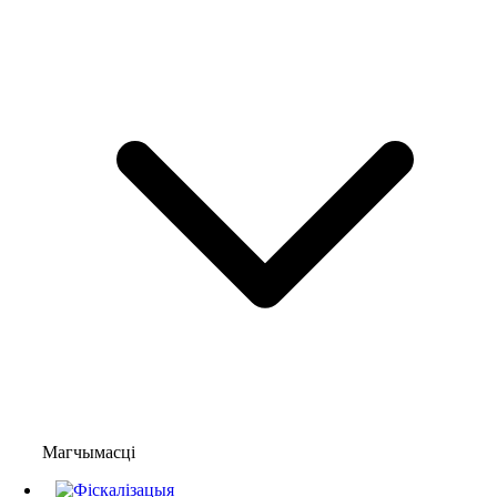
Магчымасці