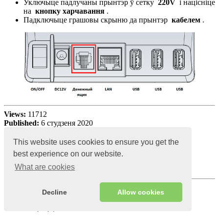
Уключыце падлучаны прынтэр ў сетку
220V
і націсніце
на
кнопку харчавання
.
Падключыце грашовы скрыню да прынтэр
кабелем
.
Views:
11712
Published:
6 студзеня 2020
Last updated:
13 студзеня 2021;
This website uses cookies to ensure you get the
best experience on our website.
What are cookies
Decline
Allow cookies
Чытаць далей: