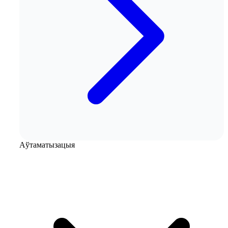
Аўтаматызацыя