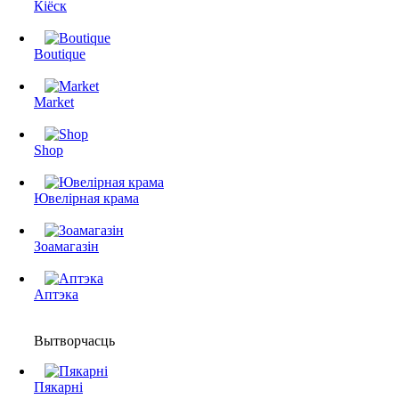
Кіёск
Boutique
Market
Shop
Ювелірная крама
Зоамагазін
Аптэка
Вытворчасць
Пякарні