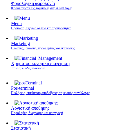
Φορολογική φορολογία
Φορολογήστε τις ταμειακές σας συναλλαγές
Menu
Προϊόντα, τεχνικά δελτία και τροποποιητές
Marketing
Πελάτες, μπόνους, προωθήσεις και εκπτώσεις
Χρηματοοικονομική διαχείριση
Ταμείο, έξοδα, αναφορές
Pos-terminal
Πωλήσεις, εκτύπωση αποδείξεων, ταμειακές συναλλαγές
Λογιστική αποθήκης
Παραλαβές, διαγραφές και απογραφή
Στατιστική