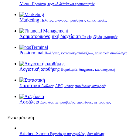
Menu
Προϊόντα, τεχνικά δελτία και τροποποιητές
Marketing
Πελάτες, μπόνους, προωθήσεις και εκπτώσεις
Χρηματοοικονομική διαχείριση
Ταμείο, έξοδα, αναφορές
Pos-terminal
Πωλήσεις, εκτύπωση αποδείξεων, ταμειακές συναλλαγές
Λογιστική αποθήκης
Παραλαβές, διαγραφές και απογραφή
Στατιστική
Ανάλυση ABC, κίνηση προϊόντων, αναφορές
Ασφάλεια
Δικαιώματα πρόσβασης, επικίνδυνες λειτουργίες
Ενσωμάτωση
Kitchen Screen
Εργασία με παραγγελίες μέσω οθόνης