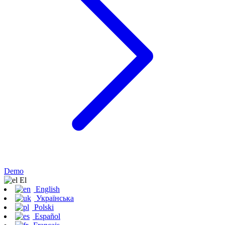
Demo
Εl
English
Українська
Polski
Español