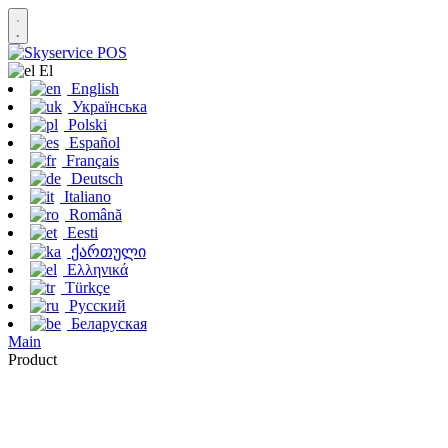
Εl
English
Українська
Polski
Español
Français
Deutsch
Italiano
Română
Eesti
ქართული
Ελληνικά
Türkçe
Русский
Беларуская
Main
Product