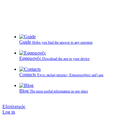
Guide
Helps you find the answer to any question
Εφαρμογές
Download the app to your device
Contacts
Έχετε ακόμη απορίες; Επικοινωνήστε μαζί μας
Blog
The most useful information in one place
Εξοπλισμός
Log in