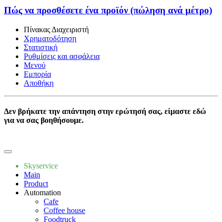
Πώς να προσθέσετε ένα προϊόν (πώληση ανά μέτρο)
Πίνακας Διαχειριστή
Χρηματοδότηση
Στατιστική
Ρυθμίσεις και ασφάλεια
Μενού
Εμπορία
Αποθήκη
Δεν βρήκατε την απάντηση στην ερώτησή σας, είμαστε εδώ
για να σας βοηθήσουμε.
Write to us
Skyservice
Main
Product
Automation
Cafe
Coffee house
Foodtruck