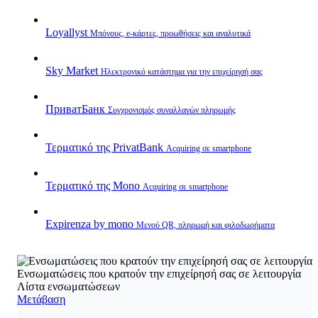
Loyallyst
Μπόνους, e‑κάρτες, προωθήσεις και αναλυτικά
Sky Market
Ηλεκτρονικό κατάστημα για την επιχείρησή σας
ПриватБанк
Συγχρονισμός συναλλαγών πληρωμής
Τερματικό της PrivatBank
Acquiring σε smartphone
Τερματικό της Mono
Acquiring σε smartphone
Expirenza by mono
Μενού QR, πληρωμή και φιλοδωρήματα
Ενσωματώσεις που κρατούν την επιχείρησή σας σε λειτουργία
Λίστα ενσωματώσεων
Μετάβαση