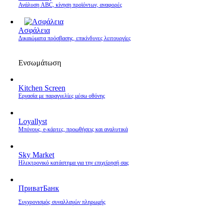
Ανάλυση ABC, κίνηση προϊόντων, αναφορές
Ασφάλεια
Δικαιώματα πρόσβασης, επικίνδυνες λειτουργίες
Ενσωμάτωση
Kitchen Screen
Εργασία με παραγγελίες μέσω οθόνης
Loyallyst
Μπόνους, e‑κάρτες, προωθήσεις και αναλυτικά
Sky Market
Ηλεκτρονικό κατάστημα για την επιχείρησή σας
ПриватБанк
Συγχρονισμός συναλλαγών πληρωμής