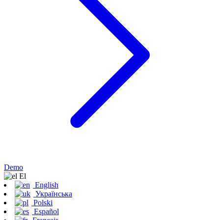
Demo
Εl
English
Українська
Polski
Español