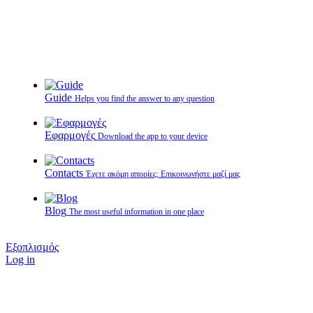
Guide
Helps you find the answer to any question
Εφαρμογές
Download the app to your device
Contacts
Έχετε ακόμη απορίες; Επικοινωνήστε μαζί μας
Blog
The most useful information in one place
Εξοπλισμός
Log in