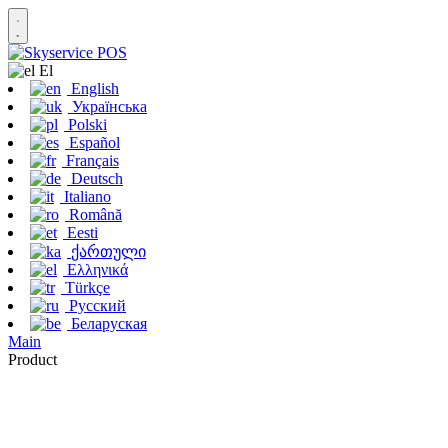
Εl
English
Українська
Polski
Español
Français
Deutsch
Italiano
Română
Eesti
ქართული
Ελληνικά
Türkçe
Русский
Беларуская
Main
Product