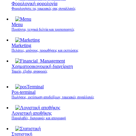
Φορολογική φορολογία
Φορολογήστε τις ταμειακές σας συναλλαγές
Menu
Προϊόντα, τεχνικά δελτία και τροποποιητές
Marketing
Πελάτες, μπόνους, προωθήσεις και εκπτώσεις
Χρηματοοικονομική διαχείριση
Ταμείο, έξοδα, αναφορές
Pos-terminal
Πωλήσεις, εκτύπωση αποδείξεων, ταμειακές συναλλαγές
Λογιστική αποθήκης
Παραλαβές, διαγραφές και απογραφή
Στατιστική