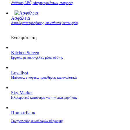
Ανάλυση ABC, κίνηση προϊόντων, αναφορές
Ασφάλεια
Δικαιώματα πρόσβασης, επικίνδυνες λειτουργίες
Ενσωμάτωση
Kitchen Screen
Εργασία με παραγγελίες μέσω οθόνης
Loyallyst
Μπόνους, e‑κάρτες, προωθήσεις και αναλυτικά
Sky Market
Ηλεκτρονικό κατάστημα για την επιχείρησή σας
ПриватБанк
Συγχρονισμός συναλλαγών πληρωμής