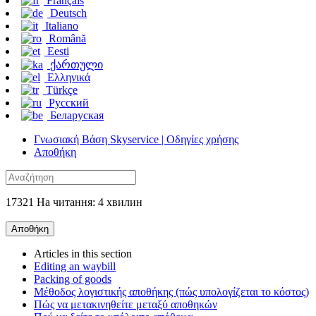
Français
Deutsch
Italiano
Română
Eesti
ქართული
Ελληνικά
Türkçe
Русский
Беларуская
Γνωσιακή Βάση Skyservice | Οδηγίες χρήσης
Αποθήκη
17321 На читання: 4 хвилин
Αποθήκη
Articles in this section
Editing an waybill
Packing of goods
Μέθοδος λογιστικής αποθήκης (πώς υπολογίζεται το κόστος)
Πώς να μετακινηθείτε μεταξύ αποθηκών