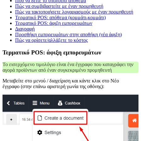
Πού να δείτε το υπόλοιπο απόθεμα
Πώς να συμβιβαστείτε με έναν προμηθευτή
Πώς να τακτοποιήσετε λογαριασμούς με έναν προμηθευτή
Τερματικό POS: απόθεμα (κομμάτι-κομμάτι)
Τερματικό POS: άφιξη εμπορευμάτων
Διαγραφή
Προσθήκη εμπορευμάτων στην αποθήκη (νέα άφιξη)
Πώς να ορίσετε/αλλάξετε το κόστος
Τερματικό POS: άφιξη εμπορευμάτων
Το εισερχόμενο τιμολόγιο είναι ένα έγγραφο που καταγράφει την
αγορά προϊόντων από έναν συγκεκριμένο προμηθευτή
Μεταβείτε στο μενού / διαχείριση και κάντε κλικ στο Νέο
έγγραφο (στην επάνω αριστερή γωνία της οθόνης):