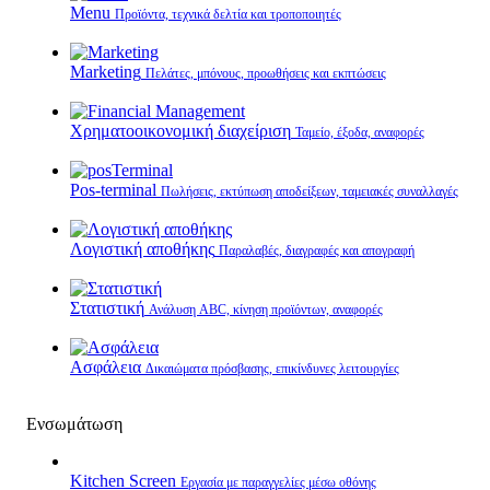
Menu
Προϊόντα, τεχνικά δελτία και τροποποιητές
Marketing
Πελάτες, μπόνους, προωθήσεις και εκπτώσεις
Χρηματοοικονομική διαχείριση
Ταμείο, έξοδα, αναφορές
Pos-terminal
Πωλήσεις, εκτύπωση αποδείξεων, ταμειακές συναλλαγές
Λογιστική αποθήκης
Παραλαβές, διαγραφές και απογραφή
Στατιστική
Ανάλυση ABC, κίνηση προϊόντων, αναφορές
Ασφάλεια
Δικαιώματα πρόσβασης, επικίνδυνες λειτουργίες
Ενσωμάτωση
Kitchen Screen
Εργασία με παραγγελίες μέσω οθόνης