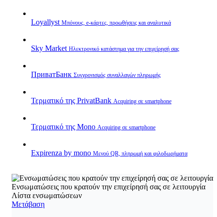
Loyallyst
Μπόνους, e‑κάρτες, προωθήσεις και αναλυτικά
Sky Market
Ηλεκτρονικό κατάστημα για την επιχείρησή σας
ПриватБанк
Συγχρονισμός συναλλαγών πληρωμής
Τερματικό της PrivatBank
Acquiring σε smartphone
Τερματικό της Mono
Acquiring σε smartphone
Expirenza by mono
Μενού QR, πληρωμή και φιλοδωρήματα
Ενσωματώσεις που κρατούν την επιχείρησή σας σε λειτουργία
Λίστα ενσωματώσεων
Μετάβαση